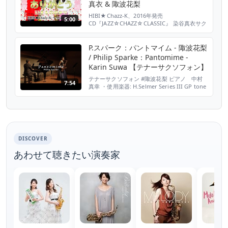
真衣 & 陬波花梨
HIBI★Chazz-K、2016年発売
5:00
CD『JAZZ☆CHAZZ☆CLASSIC』 染谷真衣サク
ソフォン・カルテットのメンバーとして参加
現在もクラシックサックス界で大活躍中のサク
ソフォン奏者 陬波花梨さんをスペシャルゲス
P.スパーク：パントマイム - 陬波花梨
トにお迎えしての アルトサックス・デュエッ
/ Philip Sparke：Pantomime -
ト第二弾です！ 陬波花梨さんは自身の
Karin Suwa 【テナーサクソフォン】
YouTubeチャンネルも持っています。 ぜひ下
記リ...
テナーサクソフォン #陬波花梨 ピアノ 中村
7:54
真幸 ・使用楽器: H.Selmer Series III GP tone
・マウスピース: H.Selmer S90 170（現在は
180） ・リガチャー: JLV Gold Plated ・リー
ド: Vandoren Traditional 3-1/2 会場:武蔵ホー
ル 様 撮影:タクティカート 様 ご視...
DISCOVER
あわせて聴きたい演奏家