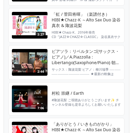
様 ご視聴ありがとうございます✨ チャンネル
登録も是非よろしくお願いいたします♪ 陬波花
梨オフィシャルサイト http://suwakarin.com/
「虹 / 菅田将暉」（楽譜付き）
Twitter https://twitter.com/karin_sax_
HIBI★Chazz-K ～Alto Sax Duo 染谷
Instagram http...
真衣 & 陬波花梨
HIBI★Chazz-K、2016年発売
3:27
CD『JAZZ☆CHAZZ☆CLASSIC』 染谷真衣サク
ソフォン・カルテットのメンバーとして参加
現在もクラシックサックス界で大活躍中のサク
ソフォン奏者 陬波花梨さんをスペシャルゲス
ピアソラ：リベルタンゴ(サックス・
トにお迎えしての アルトサックス・デュエッ
ピアノ)／A.Piazzolla :
トです！ サックス愛好家の方たちにより楽し
Libertango(Saxophone/Piano) 朝♪
んでいただけるよう 楽譜も一緒にお届けいた
クラ～Asa－Kura～
しま...
サックス：陬波花梨 ピアノ：柳川瑞季 ---------
2:44
------------------------------- ★最新の映像は
YouTube公式チャンネルに登録してチェック！
http://www.youtube.com/c/Asakura_g ★今
後のイベント情報一覧はLine＠に登録してチェ
ック！ @enb4293s ★最新のイベント情報は...
村松 崇継 / Earth
#陬波花梨 ご視聴ありがとうございます✨ チ
ャンネル登録も是非よろしくお願いいたします
7:06
♪ 陬波花梨オフィシャルサイト
http://suwakarin.com/ Twitter
https://twitter.com/karin_sax_ Instagram
https://www.instagram.com/karin_sax_/
「ありがとう / いきものがかり」
#saxophon...
HIBI★Chazz-K ～Alto Sax Duo 染谷