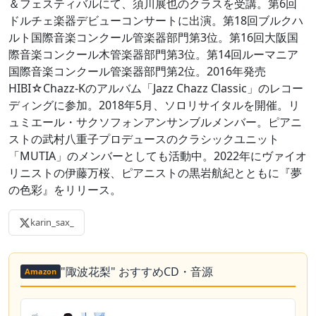
＆フェスティバルにて、須川展也のクラスを受講。第6回
ドルチェ楽器デビューコンサートに出演。第18回ブルクハ
ルト国際音楽コンクール管楽器部門第3位。第16回大阪国
際音楽コンクール木管楽器部門第3位。第14回ルーマニア
国際音楽コンクール管楽器部門第2位。2016年発売
HIBI☆Chazz-Kのアルバム「Jazz Chazz Classic」のレコー
ディングに参加。2018年5月、ソロリサイタルを開催。リ
ュミエール・サクソフォンアンサンブルメンバー。ピアニ
ストの武村八重子プロデュースのクラシックユニット
「MUTIA」のメンバーとしても活動中。2022年にヴァイオ
リニストの伊藤万桜、ピアニストの黒岩航紀とともに『夢
の色彩』をリリース。
karin_sax_
"陬波花梨" おすすめCD・音源
Amazon