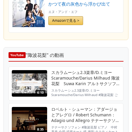
かつて夜の灰色から浮かび出て
エヌ・アンド・エフ
Amazonで見る >
"陬波花梨" の動画
YouTube
スカラムーシュ2.3楽章/D.ミヨー
Scaramouche/Darius Milhaud 陬波
花梨 Suwa Karin アルトサクソフォ
ン
スカラムーシュ2.3楽章/D.ミヨー
6:10
Scaramouche/Darius Milhaud #陬波花梨 ご
視聴ありがとうございます✨ チャンネル登録
も是非よろしくお願いいたします♪ 陬波花梨オ
フィシャルサイト http://suwakarin.com/
ロベルト・シューマン：アダージョ
Twitter https://twitter.com/karin_sax_
とアレグロ / Robert Schumann：
Instagram h...
Adagio und Allegro テナーサクソフ
ォン版
テナーサクソフォン #陬波花梨 ピアノ 中村
8:35
真幸 会場:武蔵ホール 様 撮影:タクティカート