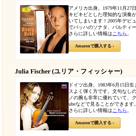
アメリカ出身。1979年11月
キビキビとした理知的な演奏
いてしまいます！2005年デビ
でバッハのソナタ、パルティ
さらに詳しい情報は
こちら
。
Amazonで購入する ›
Julia Fischer (ユリア・フィッシャー)
ドイツ出身。1983年6月15
スよく弾く方です。文句なし
ノの腕も非常に優れていて、グ
ubeなどで見ることができます
さらに詳しい情報は
こちら
。
Amazonで購入する ›