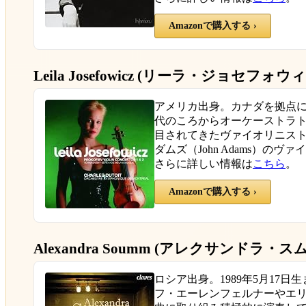
Amazonで購入する ›
Leila Josefowicz (リーラ・ジョセフォウ
アメリカ出身。カナダを拠点に活動
代のころからオーケーストラ
目されてきたヴァイオリニスト
ダムズ（John Adams）のヴ
さらに詳しい情報は
こちら
。
Amazonで購入する ›
Alexandra Soumm (アレクサンドラ・スム
ロシア出身。1989年5月17
フ・エーレンフェルナーやエ