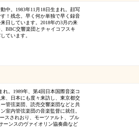
中。1983年11月18日生まれ。顔写
です！残念。早く何か単独で早く録音
日しています。2018年の3月の来
、BBC交響楽団とチャイコフスキ
露しています。
生まれ。1989年、第4回日本国際音楽コ
以来、日本にも度々来訪し、東京都交
ニー管弦楽団、読売交響楽団などと共
ルリン室内管弦楽団の音楽監督に就任。
リースされおり、モーツァルト、ブル
サーンスのヴァイオリン協奏曲など