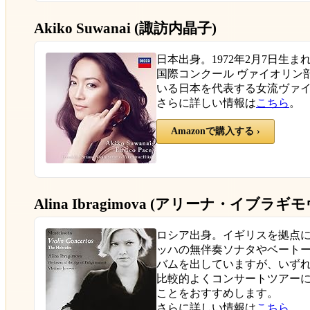
Akiko Suwanai (諏訪内晶子)
日本出身。1972年2月7日生ま
国際コンクール ヴァイオリン
いる日本を代表する女流ヴァ
さらに詳しい情報は
こちら
。
Amazonで購入する ›
Alina Ibragimova (アリーナ・イブラギ
ロシア出身。イギリスを拠点に活
ッハの無伴奏ソナタやベート
バムを出していますが、いず
比較的よくコンサートツアー
ことをおすすめします。
さらに詳しい情報は
こちら
。