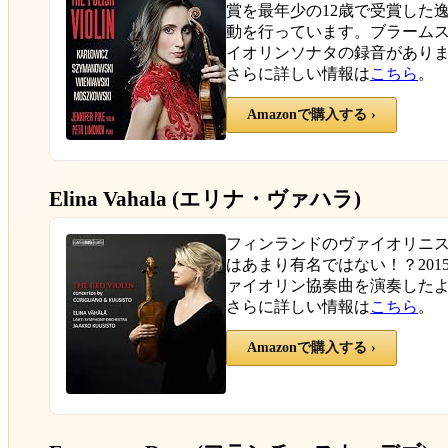
賞を最年少の12歳で受賞した
動を行っています。ブラーム
イオリンソナタの録音があり
さらに詳しい情報は
こちら
。
Amazonで購入する ›
Elina Vahala (エリナ・ヴァハラ)
フィンランドのヴァイオリニスト
はあまり有名ではない！？20
ァイオリン協奏曲を演奏した
さらに詳しい情報は
こちら
。
Amazonで購入する ›