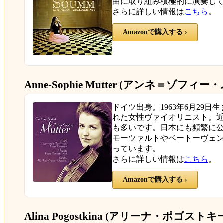
曲に取り組み積極的に演奏し
さらに詳しい情報は
こちら
。
Amazonで購入する ›
Anne-Sophie Mutter (アンネ＝ゾフィー
ドイツ出身。1963年6月29
れた女性ヴァイオリニスト。
も多いです。日本にも頻繁に
モーツァルトやベートーヴェ
っています。
さらに詳しい情報は
こちら
。
Amazonで購入する ›
Alina Pogostkina (アリーナ・ポゴストキ