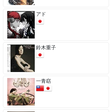
アド
鈴木重子
一青窈