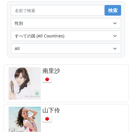
南里沙
山下伶