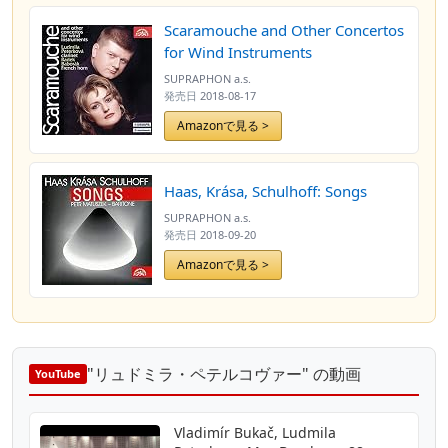
Scaramouche and Other Concertos
for Wind Instruments
SUPRAPHON a.s.
発売日
2018-08-17
Amazonで見る >
Haas, Krása, Schulhoff: Songs
SUPRAPHON a.s.
発売日
2018-09-20
Amazonで見る >
"リュドミラ・ペテルコヴァー" の動画
YouTube
Vladimír Bukač, Ludmila