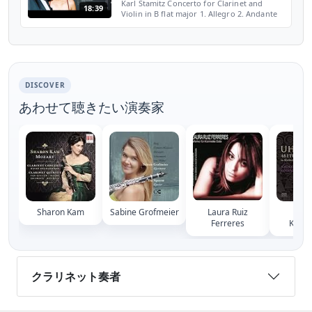
Karl Stamitz Concerto for Clarinet and
18:39
Violin in B flat major 1. Allegro 2. Andante
moderato 3. tempo di Minuetto Josef Suk
Violin Ludmila Peterkova Clarinet The
Prague Philharm...
DISCOVER
あわせて聴きたい演奏家
Sharon Kam
Sabine Grofmeier
Laura Ruiz
Na
Ferreres
Kotan
クラリネット奏者