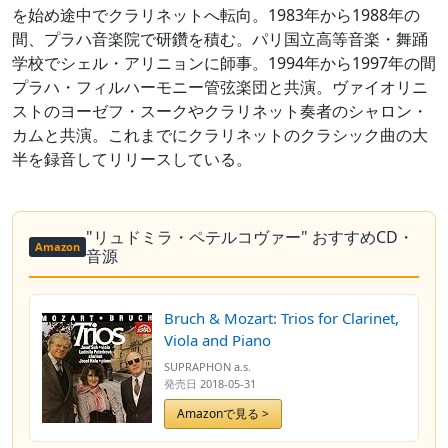
を始め途中でクラリネットへ転向。1983年から1988年の
間、プラハ音楽院で研鑽を積む。パリ国立高等音楽・舞踊
学校でシェル・アリニョンに師事。1994年から1997年の間
プラハ・フィルハーモニー管弦楽団と共演。ヴァイオリニ
ストのヨーゼフ・スークやクラリネット奏者のシャロン・
カムと共演。これまでにクラリネットのクラシック曲の大
半を録音してリリースしている。
"リュドミラ・ペテルコヴァー" おすすめCD・
Amazon
音源
Bruch & Mozart: Trios for Clarinet,
Viola and Piano
SUPRAPHON a.s.
発売日
2018-05-31
Amazonで見る >