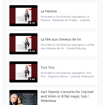
clarinet, basset horn & piano No. 2 in D
minor, Op. 114 2...
La Paloma
Provided to YouTube by Supraphon La
Paloma · Sebastian de Yradier · Ludmila
2:19
Peterková · Irina Kondratenko Playful
Clarinet ℗ 2007 SUPRAPHON a.s. Released
on: 2007-03-23 Auto-gen...
La fille aux cheveux de lin
Provided to YouTube by Supraphon La fille
aux cheveux de lin · Claude Debussy ·
2:14
Ludmila Peterková · Irina Kondratenko
Playful Clarinet ℗ 2007 SUPRAPHON a.s.
Released on: 2007-03...
Tico Tico
Provided to YouTube by Supraphon Tico
Tico · Zequinha Abreu · Ludmila Peterková ·
1:44
Irina Kondratenko Playful Clarinet ℗ 2007
SUPRAPHON a.s. Released on: 2007-03-23
Auto-generated...
Karl Stamitz Concerto for Clarinet
and Violin in B flat major, Suk /
Peterkova