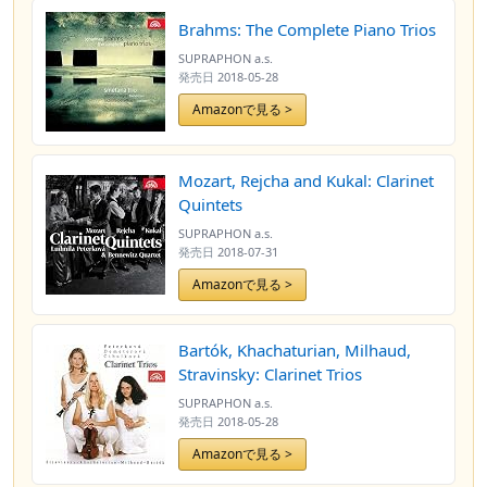
Brahms: The Complete Piano Trios
SUPRAPHON a.s.
発売日
2018-05-28
Amazonで見る >
Mozart, Rejcha and Kukal: Clarinet
Quintets
SUPRAPHON a.s.
発売日
2018-07-31
Amazonで見る >
Bartók, Khachaturian, Milhaud,
Stravinsky: Clarinet Trios
SUPRAPHON a.s.
発売日
2018-05-28
Amazonで見る >