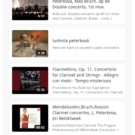
Peterkova, Max Bruch. op 88
Double concerto, 1st mov.
M.Bruch: Double concerto op.85 for Viola
6:51
and Clarinet, Vladimir Bukac - viola, L.
Peterkova - Clarinet, Philharmonie B.
Martinu, Czech Republic, Febr. 23rd, 2012,
ludmila peterková
Here we have an excelent czeck clarinetist
0:38
Clarinettino, Op. 11. Concertino
for Clarinet and Strings - Allegro
con moto - Tempo misterioso
Provided to YouTube by Supraphon
12:33
Clarinettino, Op. 11. Concertino for Clarinet
and Strings - Allegro con moto - Tempo
misterioso · Ondřej Kukal · Bennewitzovo
kvarteto · Ludmila...
Mendelssohn,Bruch,Rossini
Clarinet concertos, L. Peterkova,
Jiri Belohlavek
Ludmila Peterkova Clarinet The Prague
56:02
Philharmonia Jiří Bělohlávek Conductor 1.
Mendelssohn-Bartholdy Concert Piece for