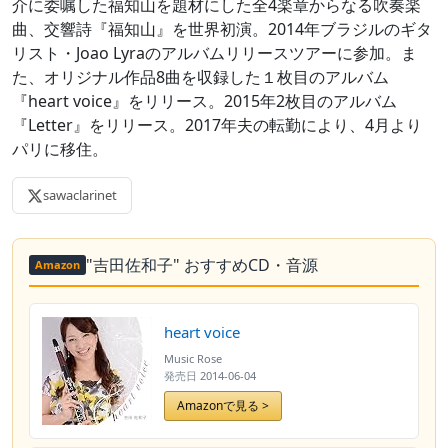
介に委嘱した福知山を題材にした全4楽章からなる吹奏楽
曲、交響詩『福知山』を世界初演。2014年ブラジルのギタ
リスト・Joao Lyraのアルバムリリースツアーに参加。ま
た、オリジナル作品8曲を収録した１枚目のアルバム
『heart voice』をリリース。2015年2枚目のアルバム
『Letter』をリリース。2017年夫の転勤により、4月より
パリに移住。
sawaclarinet
"吉田佐和子" おすすめCD・音源
Amazon
heart voice
Music Rose
発売日
2014-06-04
Amazonで見る >