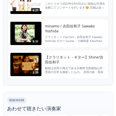
カルの石...
このトリオで2022年6月4日(土)に福知山市厚生
会館にてコンサートを行います😊 詳細は追っ
6:27
て吉田佐和子HPにて公開予定。お見逃しな
く！ https://sawakoyoshida.com/schedule
▫️Music heart voice Compose：Sawako
Yoshida =HIKARI TORIO= Clarinet：Sawak...
minamo / 吉田佐和子 Sawako
Yoshida
クラリネット Clarinet：吉田佐和子 Sawako
Yoshida ギター Guitar：小畑和彦 Kazuhiko
5:31
Obata ー今、あなたに届けたい。 音楽の手紙
(レター)ー ジャンルを超えて活動するクラリネ
ット奏者・吉田佐和子の2ndアルバム。 今回
もベテランギタリスト・小畑和彦が全面的にサ
【クラリネット・ギター】Shine/吉
ポート。 「くものはらっぱ」ではゲストボー
田佐和子
カルの石...
動画は吉田の地元である京都府北部福知山市・
雲原の日常を撮影したもの。 吉田の妹・美奈
2:25
子は2012年に雲原に惚れ込み、その地に移り
住みました。 雲原が気になった人はぜひ『く
もはらいふ』の日常を覗いてみてくださいね☺️
https://www.facebook.com/kumonoharappa/
エッセイも連載中！ http://fukutyama.co...
DISCOVER
あわせて聴きたい演奏家