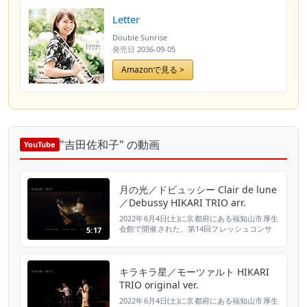
Letter
Double Sunrise
発売日
2036-09-05
Amazonで見る >
"吉田佐和子" の動画
YouTube
月の光／ドビュッシー Clair de lune
／Debussy HIKARI TRIO arr.
2022年6月4日(土)に京都府にある福知山市厚生
会館で開催された、第14回フレッシュコンサ
5:17
ートのライブ映像です。 2010年から故郷・福
知山で始めたフレッシュコンサート。 実に6年
ぶりの開催となりました・・！ 冒頭は皆さん
よくご存知の「月の光」ですが、途中から
キラキラ星／モーツァルト HIKARI
HIKARI TRIOオリジナルアレンジになり、ガラ
TRIO original ver.
ッと雰囲気が変わります👀✨ HIKAR...
2022年6月4日(土)に京都府にある福知山市厚生