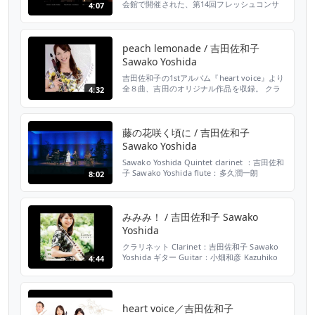
会館で開催された、第14回フレッシュコンサ
4:07
ートのライブ映像です。 2010年から故郷・福
知山で始めたフレッシュコンサート。 実に6年
ぶりの開催となりました・・！ 皆さんよくご
存知の「キラキラ星」をHIKARI TRIOオリジナ
peach lemonade / 吉田佐和子
ルアレンジでお届けします⭐️ HIKARI TRIO
Sawako Yoshida
Clarinet 吉田佐...
吉田佐和子の1stアルバム『heart voice』より
全８曲、吉田のオリジナル作品を収録。 クラ
4:32
リネット：吉田佐和子 Sawako Yoshida ギタ
ー：小畑和彦 Kazuhiko Obata 1.Shine 2.ふ
わふわムーン 3.No title 4.peach
lemonade 5.heart voice 6.Yaki5 7.Ki...
藤の花咲く頃に / 吉田佐和子
Sawako Yoshida
Sawako Yoshida Quintet clarinet ：吉田佐和
子 Sawako Yoshida flute：多久潤一朗
8:02
Junichiro Taku oboe：宮村和宏 Kazuhiro
Miyamura piano：伊藤志宏 Shiko Ito
percussion：石川智 Satoshi Ishikawa 音楽で
福知山(まち)をつなぐ！...
みみみ！ / 吉田佐和子 Sawako
Yoshida
クラリネット Clarinet：吉田佐和子 Sawako
Yoshida ギター Guitar：小畑和彦 Kazuhiko
4:44
Obata ー今、あなたに届けたい。 音楽の手紙
(レター)ー ジャンルを超えて活動するクラリネ
ット奏者・吉田佐和子の2ndアルバム。 今回
もベテランギタリスト・小畑和彦が全面的にサ
heart voice／吉田佐和子
ポート。 「くものはらっぱ」ではゲストボー