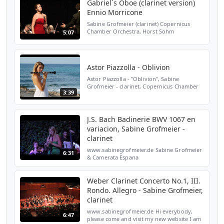
Gabriel´s Oboe (clarinet version)
Ennio Morricone
Sabine Grofmeier (clarinet) Copernicus
Chamber Orchestra, Horst Sohm
5:07
conducting, Live performance, Ennio
Morricone - Nella Fantasia - Gabriel´s Oboe
(clarinet version) - The Mis...
Astor Piazzolla - Oblivion
Astor Piazzolla - "Oblivion", Sabine
Grofmeier - clarinet, Copernicus Chamber
3:39
Orchestra, Horst Sohm, conducter - Astor
Piazzolla, Oblivion - Version for clarinet
and orchestra L...
J.S. Bach Badinerie BWV 1067 en
variacion, Sabine Grofmeier -
clarinet
www.sabinegrofmeier.de Sabine Grofmeier
6:31
& Camerata Espana
Weber Clarinet Concerto No.1, III.
Rondo. Allegro - Sabine Grofmeier,
clarinet
www.sabinegrofmeier.de Hi everybody,
6:47
please come and visit my new website I am