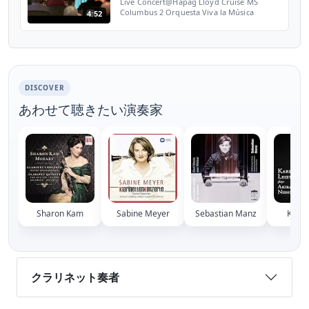
Live Concert@Hapag Lloyd Cruise MS
Columbus 2 Orquesta Viva la Música
4:52
www.sabinegrofmeier.de
DISCOVER
あわせて聴きたい演奏家
Sharon Kam
Sabine Meyer
Sebastian Manz
Karl L
クラリネット奏者