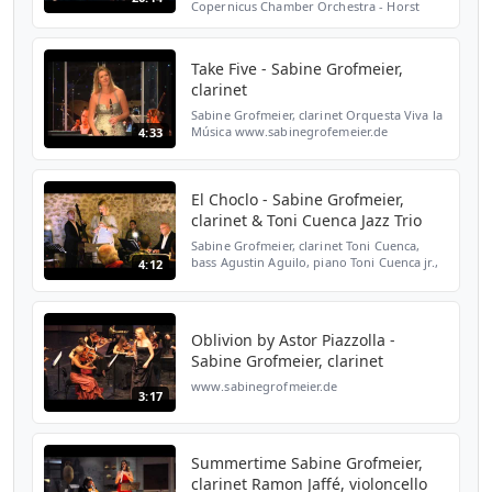
Copernicus Chamber Orchestra - Horst
Sohm (Conductor/Dirigent): Wolfgang
Amadeus Mozart - Konzert für Klarinette
und Orchester KV 622 00:...
Take Five - Sabine Grofmeier,
clarinet
Sabine Grofmeier, clarinet Orquesta Viva la
Música www.sabinegrofemeier.de
4:33
El Choclo - Sabine Grofmeier,
clarinet & Toni Cuenca Jazz Trio
Sabine Grofmeier, clarinet Toni Cuenca,
bass Agustin Aguilo, piano Toni Cuenca jr.,
4:12
drums www.sabinegrofmeier.de
Oblivion by Astor Piazzolla -
Sabine Grofmeier, clarinet
www.sabinegrofmeier.de
3:17
Summertime Sabine Grofmeier,
clarinet Ramon Jaffé, violoncello