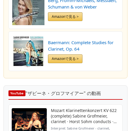
Berg, Fromm-Michaels, Messiaen,
Schumann & von Weber
Amazonで見る >
Baermann: Complete Studies for
Clarinet, Op. 64
Amazonで見る >
"ザビーネ・グロフマイアー" の動画
YouTube
Mozart Klarinettenkonzert KV 622
(complete) Sabine Grofmeier,
clarinet · Horst Sohm conducts ·
Live
Interpret: Sabine Grofmeier - clarinet,
26:14