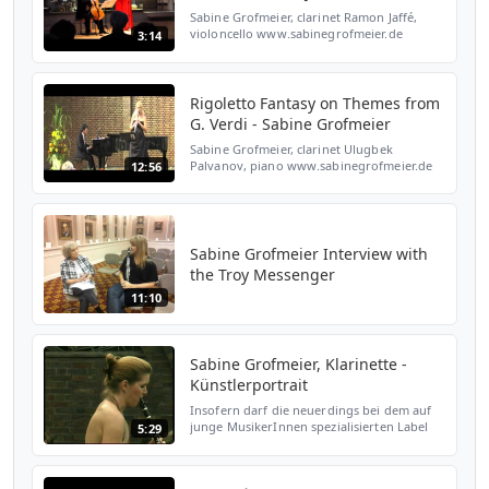
Sabine Grofmeier, clarinet Ramon Jaffé,
violoncello www.sabinegrofmeier.de
3:14
www.ramonjaffe.de
Rigoletto Fantasy on Themes from
G. Verdi - Sabine Grofmeier
Sabine Grofmeier, clarinet Ulugbek
Palvanov, piano www.sabinegrofmeier.de
12:56
Sabine Grofmeier Interview with
the Troy Messenger
11:10
Sabine Grofmeier, Klarinette -
Künstlerportrait
Insofern darf die neuerdings bei dem auf
junge MusikerInnen spezialisierten Label
5:29
ClassicClips erschienene Aufnahme der
Klarinettistin Sabine Grofmeier vielleicht
etwas mehr Auf...