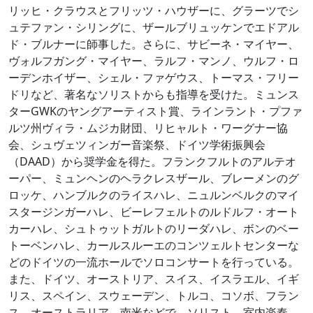
リッヒ・クラウスとフリッツ・ハウザーに、グラーツでシ
ュテファン・シリングに、ザールブリュッケンでエドアル
ド・ブルナーに師事した。さらに、サビーネ・マイヤー、
ヴォルフガング・マイヤー、ラルフ・マンノ、ウルフ・ロ
ーデンホイザー、シェル・ファゲウス、トーマス・フリー
ドリなど、著名なソリストからも指導を受けた。ミュンス
ターGWKのヤングアーティスト賞、ラインラント・プファ
ルツ州ヴィラ・ムジカ財団、リヒャルト・ワーグナー協
会、シュヴェツィンガー音楽祭、ドイツ学術振興会
（DAAD）から奨学金を得た。フランクフルトのアルテオ
ーパー、ミュンヘンのヘラクレスザール、ブレーメンのグ
ロッケ、ハンブルクのライスハレ、ニュルンベルクのマイ
スタージンガーハレ、ビーレフェルトのルドルフ・オート
カーハレ、シュトゥットガルトのリーダハレ、ボンのベー
トーベンハレ、カールスルーエのコンツェルトセンターな
どのドイツの一流ホールでソロコンサートを行っている。
また、ドイツ、オーストリア、スイス、イスラエル、イギ
リス、スペイン、スウェーデン、トルコ、コソボ、フラン
ス、オーストラリア、南米などで、ソリスト、室内楽奏