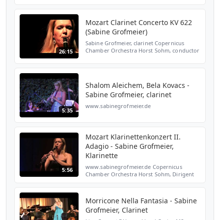
really looking forward to meeting you
soon! Sabine
Mozart Clarinet Concerto KV 622
(Sabine Grofmeier)
Sabine Grofmeier, clarinet Copernicus
Chamber Orchestra Horst Sohm, conductor
26:15
www.sabinegrofmeier.de
Shalom Aleichem, Bela Kovacs -
Sabine Grofmeier, clarinet
www.sabinegrofmeier.de
5:35
Mozart Klarinettenkonzert II.
Adagio - Sabine Grofmeier,
Klarinette
www.sabinegrofmeier.de Copernicus
5:56
Chamber Orchestra Horst Sohm, Dirigent
Morricone Nella Fantasia - Sabine
Grofmeier, Clarinet