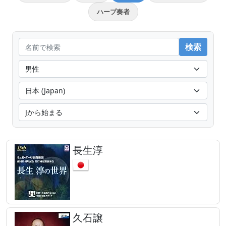
ハープ奏者
長生淳
久石譲