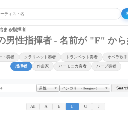
ら始まる指揮者
男性指揮者 - 名前が "F" か
ート奏者
クラリネット奏者
トランペット奏者
オペラ歌手
指揮者
作曲家
ハーモニカ奏者
ハープ奏者
男性
ハンガリー (Hungary)
All
A
E
F
G
J