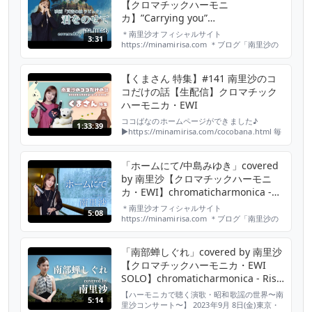
【クロマチックハーモニ
カ】”Carrying you”
chromaticharmonica - Risa
＊南里沙オフィシャルサイト
3:31
Minami
https://minamirisa.com ＊ブログ「南里沙の
さんぽ道」毎日更新中！
https://ameblo.jp/risa-harmonica/ ＊twitter
https://twitter.com/minami_risa ＊
【くまさん 特集】#141 南里沙のコ
Instagram
コだけの話【生配信】クロマチック
https://www.instagram.com/minami_...
ハーモニカ・EWI
ココばなのホームページができました♪
1:33:39
▶︎https://minamirisa.com/cocobana.html 毎
週金曜日よる10時から YouTube「南里沙のコ
コだけの話」生配信でお届けしています♪ ▽使
用楽器 クロマチックハーモニカ HOHNER
「ホームにて/中島みゆき」covered
New Super64X EWI AKAI EWI SOLO ▽南里沙
by 南里沙【クロマチックハーモニ
プロフィール 3歳でピアノ...
カ・EWI】chromaticharmonica -
Risa MINAMI
＊南里沙オフィシャルサイト
5:08
https://minamirisa.com ＊ブログ「南里沙の
さんぽ道」毎日更新中！
https://ameblo.jp/risa-harmonica/ ＊twitter
https://twitter.com/minami_risa ＊
「南部蝉しぐれ」covered by 南里沙
Instagram
【クロマチックハーモニカ・EWI
https://www.instagram.com/minami_...
SOLO】chromaticharmonica - Risa
MINAMI
【ハーモニカで聴く演歌・昭和歌謡の世界〜南
5:14
里沙コンサート〜】 2023年9月 8日(金)東京・