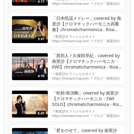
4:17
https://minamirisa.com ＊ブログ「南里沙の
さんぽ道」毎日更新中！
https://ameblo.jp/risa-harmonica/ ＊twitter
https://twitter.com/minami_risa ＊
「日本民謡メドレー」covered by 南
Instagram
里沙【クロマチックハーモニカ四重
https://www.instagram.com/minami_...
奏】chromaticharmonica - Risa
Minami 〜ソーラン節・ドンパン
＊南里沙オフィシャルサイト
3:47
節・斎太郎節・花笠音頭〜
https://minamirisa.com​​​​​​​​​​ ＊ブログ「南里沙の
さんぽ道」毎日更新中！
https://ameblo.jp/risa-harmonica/​​​​... ＊
twitter https://twitter.com/minami_risa​​​​​​... ＊
「異邦人 / 久保田早紀」covered by
Instagram https:/...
南里沙【クロマチックハーモニカ・
EWI】chromaticharmonica - Risa
MINAMI
＊南里沙オフィシャルサイト
4:10
https://minamirisa.com ＊ブログ「南里沙の
さんぽ道」毎日更新中！
https://ameblo.jp/risa-harmonica/ ＊twitter
https://twitter.com/minami_risa ＊
「乾杯/長渕剛」covered by 南里沙
Instagram
【クロマチックハーモニカ・EWI
https://www.instagram.com/minami_...
SOLO】chromaticharmonica - Risa
Minami
＊南里沙オフィシャルサイト
5:47
https://minamirisa.com​​​​​​​​​​ ＊ブログ「南里沙の
さんぽ道」毎日更新中！
https://ameblo.jp/risa-harmonica/​​​​... ＊
twitter https://twitter.com/minami_risa​​​​​​... ＊
「君をのせて」covered by 南里沙
Instagram https:/...