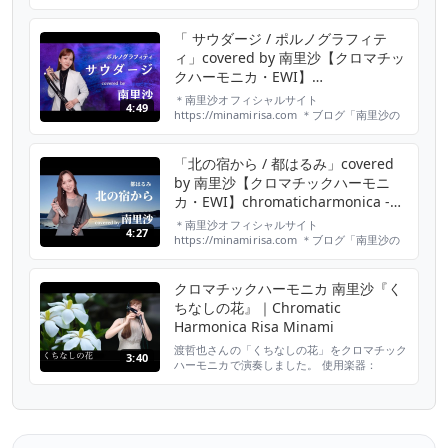
古賀政男音楽博物館 けやきホール
https://shop.minamirisa.com/items/74712123
＊南里沙オフィシャルサイト
「 サウダージ / ポルノグラフィテ
https://minamirisa.com​​​​​​​​​​ ＊ブログ「南里沙の
ィ」covered by 南里沙【クロマチッ
さんぽ道」毎日更新中！ ht...
クハーモニカ・EWI】
chromaticharmonica - Risa
＊南里沙オフィシャルサイト
4:49
MINAMI
https://minamirisa.com ＊ブログ「南里沙の
さんぽ道」毎日更新中！
https://ameblo.jp/risa-harmonica/ ＊twitter
https://twitter.com/minami_risa ＊
「北の宿から / 都はるみ」covered
Instagram
by 南里沙【クロマチックハーモニ
https://www.instagram.com/minami_...
カ・EWI】chromaticharmonica -
Risa MINAMI
＊南里沙オフィシャルサイト
4:27
https://minamirisa.com ＊ブログ「南里沙の
さんぽ道」毎日更新中！
https://ameblo.jp/risa-harmonica/ ＊twitter
https://twitter.com/minami_risa ＊
クロマチックハーモニカ 南里沙『く
Instagram
ちなしの花』｜Chromatic
https://www.instagram.com/minami_...
Harmonica Risa Minami
渡哲也さんの「くちなしの花」をクロマチック
3:40
ハーモニカで演奏しました。 使用楽器：
HOHNER Super64X 南里沙オフィシャルサイ
ト：https://minamirisa.com