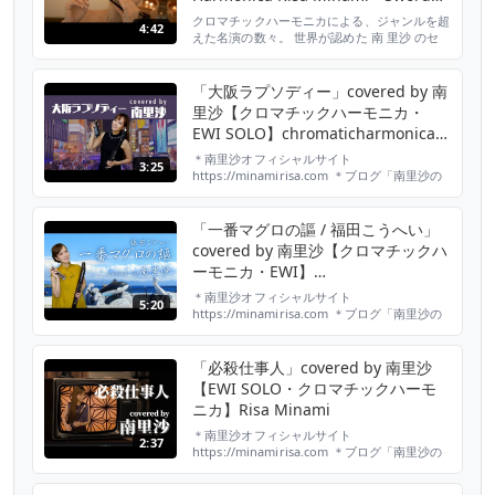
Of Double Edge "
クロマチックハーモニカによる、ジャンルを超
4:42
えた名演の数々。 世界が認めた 南 里沙 のセ
カンドアルバム『El Mundo』 キングレコード
より絶賛発売中！ 南里沙オフィシャルサイ
ト：http://southrachel.p1.weblife.me 2ndア
「大阪ラプソディー」covered by 南
ルバム「El Mundo」に収録されている「諸刃
里沙【クロマチックハーモニカ・
の剣」は、アニメ「ONE PIECE」ほか数多く
EWI SOLO】chromaticharmonica -
の...
Risa MINAMI
＊南里沙オフィシャルサイト
3:25
https://minamirisa.com​​​​​​​​ ＊ブログ「南里沙の
さんぽ道」毎日更新中！
https://ameblo.jp/risa-harmonica/​​​​​​​​ ＊twitter
https://twitter.com/minami_risa​​​​​​​​ ＊
「一番マグロの謳 / 福田こうへい」
Instagram https://w...
covered by 南里沙【クロマチックハ
ーモニカ・EWI】
chromaticharmonica - Risa
＊南里沙オフィシャルサイト
5:20
MINAMI
https://minamirisa.com ＊ブログ「南里沙の
さんぽ道」毎日更新中！
https://ameblo.jp/risa-harmonica/ ＊twitter
https://twitter.com/minami_risa ＊
「必殺仕事人」covered by 南里沙
Instagram
【EWI SOLO・クロマチックハーモ
https://www.instagram.com/minami_...
ニカ】Risa Minami
＊南里沙オフィシャルサイト
2:37
https://minamirisa.com​​​​​​​​​ ＊ブログ「南里沙の
さんぽ道」毎日更新中！
https://ameblo.jp/risa-harmonica/​​​​...​ ＊