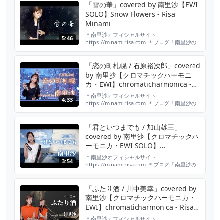
twitter https://twitter.com/minami_risa​​​​​​​​​ ＊
「雪の華」covered by 南里沙【EWI
Instagram https:/...
SOLO】Snow Flowers - Risa
Minami
＊南里沙オフィシャルサイト
5:46
https://minamirisa.com ＊ブログ「南里沙の
さんぽ道」毎日更新中！
https://ameblo.jp/risa-harmonica/ ＊twitter
https://twitter.com/minami_risa ＊
「恋の町札幌 / 石原裕次郎」covered
Instagram
by 南里沙【クロマチックハーモニ
https://www.instagram.com/minami_...
カ・EWI】chromaticharmonica -
Risa MINAMI
＊南里沙オフィシャルサイト
4:33
https://minamirisa.com ＊ブログ「南里沙の
さんぽ道」毎日更新中！
https://ameblo.jp/risa-harmonica/ ＊twitter
https://twitter.com/minami_risa ＊
「君といつまでも / 加山雄三」
Instagram
covered by 南里沙【クロマチックハ
https://www.instagram.com/minami_...
ーモニカ・EWI SOLO】
chromaticharmonica - Risa
＊南里沙オフィシャルサイト
3:54
MINAMI
https://minamirisa.com ＊ブログ「南里沙の
さんぽ道」毎日更新中！
https://ameblo.jp/risa-harmonica/ ＊twitter
https://twitter.com/minami_risa ＊
「ふたり酒 / 川中美幸」covered by
Instagram
南里沙【クロマチックハーモニカ・
https://www.instagram.com/minami_...
EWI】chromaticharmonica - Risa
MINAMI
＊南里沙オフィシャルサイト