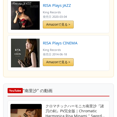
RISA Plays JAZZ
King Records
発売日
2020-03-04
Amazonで見る >
RISA Plays CINEMA
King Records
発売日
2014-06-18
Amazonで見る >
"南里沙" の動画
YouTube
クロマチックハーモニカ南里沙『諸
刃の剣』PV完全版｜Chromatic
Harmonica Risa Minami " Sword