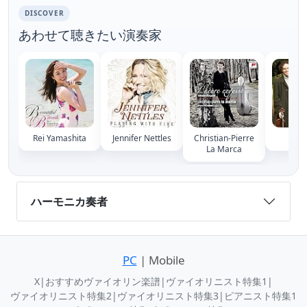
DISCOVER
あわせて聴きたい演奏家
Rei Yamashita
Jennifer Nettles
Christian-Pierre
Tim 
La Marca
ハーモニカ奏者
PC
| Mobile
X
|
おすすめヴァイオリン楽譜
|
ヴァイオリニスト特集1
|
ヴァイオリニスト特集2
|
ヴァイオリニスト特集3
|
ピアニスト特集1