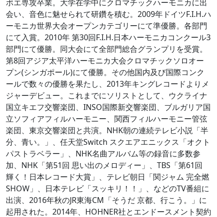
ボエ専攻卒業。大学在学中にクロマチックハーモニカに出
会い、音色に魅せられて研鑽を積む。2009年ドイツF.I.H.ハ
ーモニカ世界大会オープンカテゴリーにて準優勝。各部門
にて入賞。2010年 第30回F.I.H.日本ハーモニカコンクール3
部門にて優勝。同大会にて全部門総合グランプリを受賞。
第8回アジア太平洋ハーモニカ大会クロマチックソロオー
プン(シンガポール)にて優勝。その他国内及び国際コンク
ールで数々の優勝を果たし、2013年キングレコードよりメ
ジャーデビュー。これまでにソリストとして、ウクライナ
国立キエフ交響楽団、INSO国際新交響楽団、ブルガリア国
立ソフィアフィルハーモニー、関西フィルハーモニー管弦
楽団、東京交響楽団と共演。NHK朝の連続テレビ小説「半
分、青い。」、任天堂Switch スクエアエニックス「オクト
パストラベラー」、NHK名曲アルバム等の録音に多数参
加、NHK「第51回 思い出のメロディー」、TBS「第61回
輝く！日本レコード大賞」、テレビ朝日「関ジャム 完全燃
SHOW」、日本テレビ「スッキリ！！」、などのTV番組に
出演、2016年秋のJR東海CM「そうだ 京都、行こう。」に
起用された。2014年、HOHNER社とエンドースメント契約