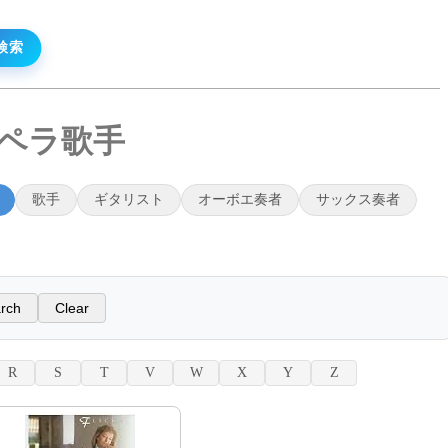
オペラ歌手
歌手
ギタリスト
オーボエ奏者
サックス奏者
R
S
T
V
W
X
Y
Z