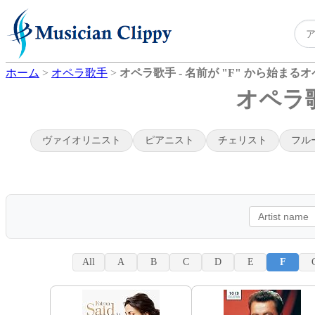
ホーム
>
オペラ歌手
>
オペラ歌手 - 名前が "F" から始まる
オペラ歌
ヴァイオリニスト
ピアニスト
チェリスト
フル
All
A
B
C
D
E
F