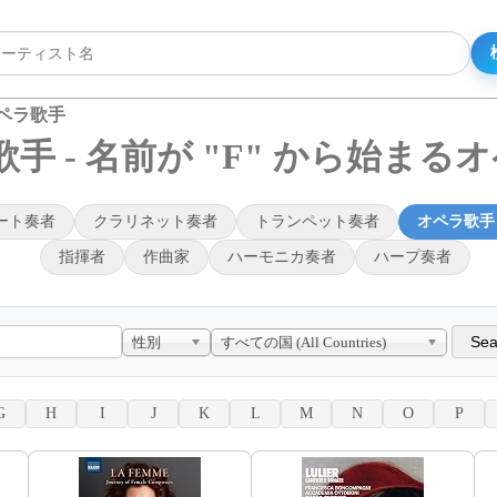
オペラ歌手
手 - 名前が "F" から始まる
ート奏者
クラリネット奏者
トランペット奏者
オペラ歌手
指揮者
作曲家
ハーモニカ奏者
ハープ奏者
性別
すべての国 (All Countries)
G
H
I
J
K
L
M
N
O
P