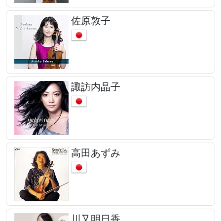
佐原敦子
諏訪内晶子
高田あずみ
川又明日香