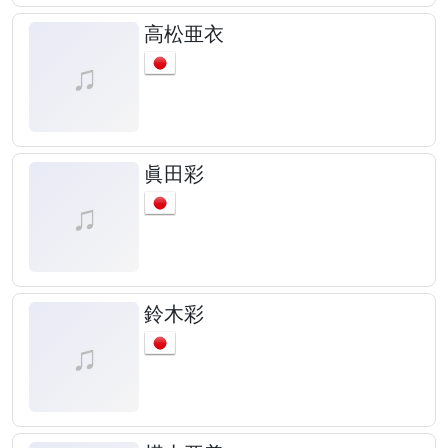
高松亜衣
眞田彩
鈴木彩