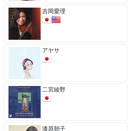
吉岡愛理
アヤサ
二宮綾野
漆原朝子