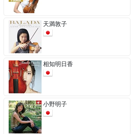
天満敦子
相知明日香
小野明子