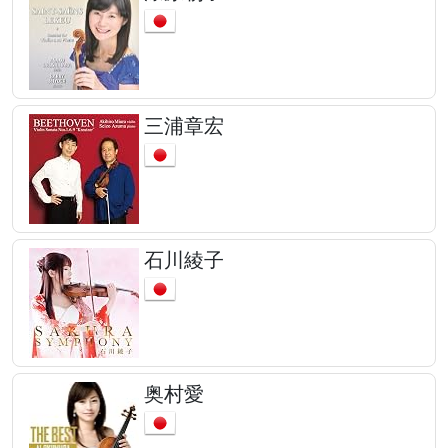
三浦章宏
石川綾子
奥村愛