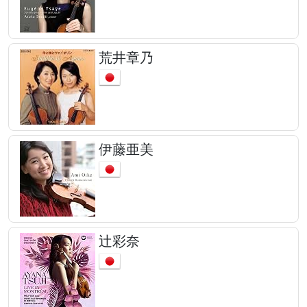
荒井章乃
伊藤亜美
辻彩奈