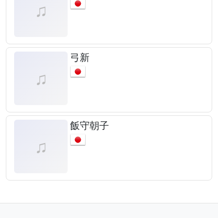
弓新
飯守朝子