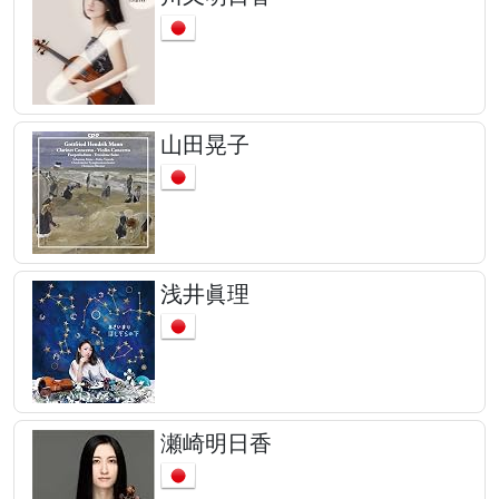
山田晃子
浅井眞理
瀬崎明日香