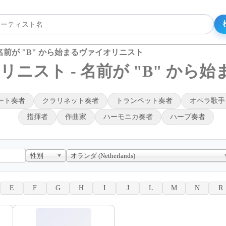
名前が "B" から始まるヴァイオリニスト
ニスト - 名前が "B" から
ート奏者
クラリネット奏者
トランペット奏者
オペラ歌手
指揮者
作曲家
ハーモニカ奏者
ハープ奏者
性別
オランダ (Netherlands)
E
F
G
H
I
J
L
M
N
R