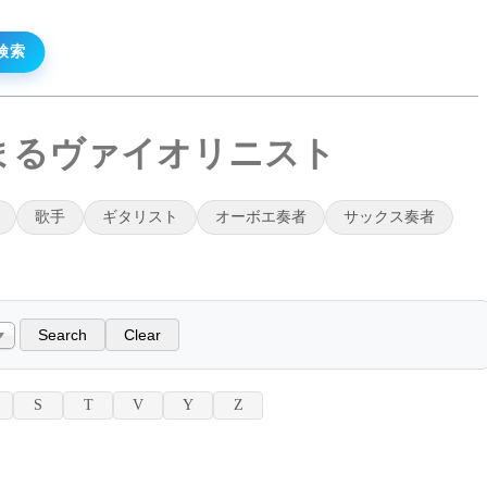
始まるヴァイオリニスト
歌手
ギタリスト
オーボエ奏者
サックス奏者
S
T
V
Y
Z