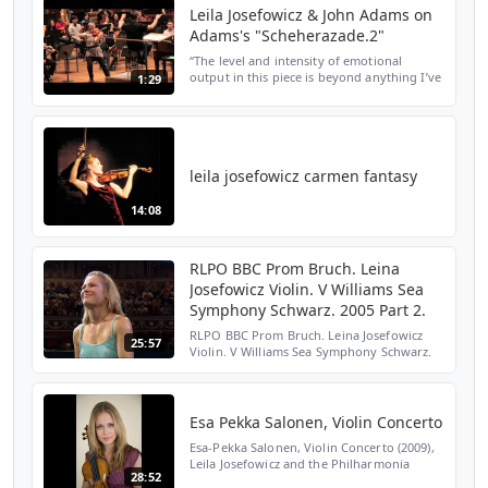
Leila Josefowicz & John Adams on
Adams's "Scheherazade.2"
“The level and intensity of emotional
output in this piece is beyond anything I’ve
1:29
done,” violinist Leila Josefowicz says. Enjoy
this taste of Adams's "dramatic symphony
for orc...
leila josefowicz carmen fantasy
14:08
RLPO BBC Prom Bruch. Leina
Josefowicz Violin. V Williams Sea
Symphony Schwarz. 2005 Part 2.
RLPO BBC Prom Bruch. Leina Josefowicz
25:57
Violin. V Williams Sea Symphony Schwarz.
2005 Part 2
Esa Pekka Salonen, Violin Concerto
Esa-Pekka Salonen, Violin Concerto (2009),
Leila Josefowicz and the Philharmonia
28:52
Orchestra, digitally released 26 May 2014. I.