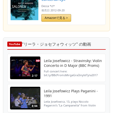
Decca *cl*
発売日
2012-09-20
Amazonで見る >
"リーラ・ジョセフォウィッツ" の動画
YouTube
Leila Josefowicz - Stravinsky: Violin
Concerto in D Major (BBC Proms)
Full concert here:
bit.ly/BBcPromsMirgaGražinytėTyla2017
2:17
Subscribe to our channel for more videos
http://ow.ly/ugONZ Igor Stravinsky: Violin
Concerto in D Major 4. Capriccio Lei...
Leila Josefowicz Plays Paganini -
1991
Leila Josefowicz, 13, plays Niccolo
Paganini's "La Campanella" from Violin
8:04
Concerto no.2 in Bm. John Williams
conducts.