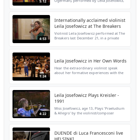
Ogerman), performed by Leila Josefowicz,
5:12
violin, and John Novacek, piano. Encore
performance, March 22, 2023.
Internationally acclaimed violinist
Leila Josefowicz at The Breakers
Violinist Leila Josefowicz performed at The
Breakers last December 21, in a private
4:53
recital presented by Art&Newport and the
Preservation Society. This is an excerpt
from the re...
Leila Josefowicz in Her Own Words
Hear the extraordinary violinist speak
about her formative experiences with the
1:24
Los Angeles Philharmonic, the unique
music of John Adams, and her close
relationship with conduct...
Leila Josefowicz Plays Kreisler -
1991
Miss Josefowicz, age 13, Plays 'Praeludium
& Allegro' by the violinist/composer
4:22
Friedrich Maximilian "Fritz" Kreisler, 1875-
1962
DUENDE di Luca Francesconi live
HELSINKI