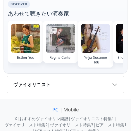
DISCOVER
あわせて聴きたい演奏家
Esther Yoo
Regina Carter
Yi-Jia Susanne
Elicia Si
Hou
ヴァイオリニスト
PC
| Mobile
X
|
おすすめヴァイオリン楽譜
|
ヴァイオリニスト特集1
|
ヴァイオリニスト特集2
|
ヴァイオリニスト特集3
|
ピアニスト特集1
|
ピアニスト特集2
|
ピアニスト特集3