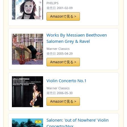
PHILIPS
発売日
2001-02-09
Amazonで見る >
Works By Messiaen Beethoven
Salomen Grey & Ravel
Warner Classics
発売日
2005-04-29
Amazonで見る >
Violin Concerto No.1
Warner Classics
発売日
2006-05-30
Amazonで見る >
Salonen: 'out of Nowhere' Violin
Concerto/Nyx