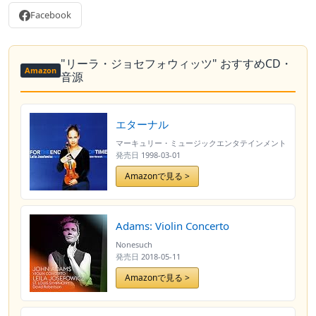
Facebook
"リーラ・ジョセフォウィッツ" おすすめCD・
Amazon
音源
エターナル
マーキュリー・ミュージックエンタテインメント
発売日
1998-03-01
Amazonで見る >
Adams: Violin Concerto
Nonesuch
発売日
2018-05-11
Amazonで見る >