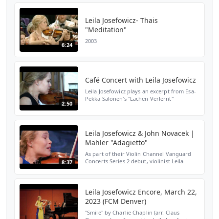
Leila Josefowicz- Thais
"Meditation"
2003
6:24
Café Concert with Leila Josefowicz
Leila Josefowicz plays an excerpt from Esa-
Pekka Salonen's "Lachen Verlernt"
2:50
Leila Josefowicz & John Novacek |
Mahler "Adagietto"
As part of their Violin Channel Vanguard
Concerts Series 2 debut, violinist Leila
8:37
Josefowicz and pianist John Novacek
perform Otto Wittenbecher's arrangement
of Mahler's "Adagie...
Leila Josefowicz Encore, March 22,
2023 (FCM Denver)
"Smile" by Charlie Chaplin (arr. Claus