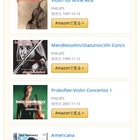
Violin for Anne Rice
PHILIPS
発売日
1997-10-14
Amazonで見る >
Mendlessohn/Glazunov;Vln Concs
PHILIPS
発売日
1999-11-12
Amazonで見る >
Prokofiev:Violin Concertos 1
PHILIPS
発売日
2001-11-13
Amazonで見る >
Americana