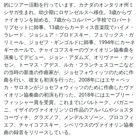
的にツアー活動を行っています。カナダのオンタリオ州ミ
シサガ生まれ。幼少期にロサンゼルスへ移住。3歳からヴ
ァイオリンを始める。7歳からコルバーン学校でロバート
リプセットに師事。13歳からカーティス音楽院でハイメ・
ラレード、ジョシュア・ブロドスキー、フェリックス・ガ
リミール、ジョゼフ・ギンゴルドに師事。1994年にカーネ
ギーホールで、チャイコフスキーのヴァイオリン協奏曲を
演奏してデビュー。ジョン・アダムズ、オリヴァー・ナッ
セン、トーマス・アデス、ルカ・フランチェスコーニなど
の当時の新進の作曲家が、ジョセフォウィッツのために作
曲を行い、彼女も初演を行った。2008年にはエサ＝ペッ
カ・サロネンがジョセフォウィッツのために作曲したヴァ
イオリン協奏曲の初演も行った。2018年にはエーブリー・
フィッシャー賞を受賞。これまでにバルトーク、パガニー
ニ、イザイのヴァイオリンソロ作品のアルバムやショスタ
コーヴィチ、グラズノフ、メンデルスゾーン、プロコフィ
エフ、チャイコフスキー、シベリウスのヴァイオリン協奏
曲の録音をリリースしている。