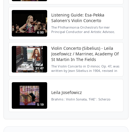
Mirage II. Pulse I III. Pulse II IV. Adieu
From Es...
Listening Guide: Esa-Pekka
Salonen's Violin Concerto
The Philharmonia Orchestra's former
Principal Conductor and Artistic Advisor,
6:00
Esa-Pekka Salonen, talks about composing
his Violin Concerto for Leila Josefowicz. You
can watch th...
Violin Concerto (Sibelius) - Leila
Josefowicz / Marriner, Academy Of
St Martin In The Fields
The Violin Concerto in D minor, Op. 47, was
31:47
written by Jean Sibelius in 1904, revised in
1905.
https://en.wikipedia.org/wiki/Violin_Concerto_(Sibe
00:00 1. Allegro moderato...
Leila Josefowicz
Brahms : Violin Sonata, 'FAE' : Scherzo
5:19