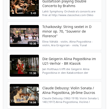
Gustafsson playing Double
Concerto by Brahms
Lahti Symphony Orchestra's concerts are
5:43
free at http://www.classiclive.com Okko
Kamu, conductor Alina Pogostkina, violin
Jan-Erik Gustafsson, cello Brahms: Double
Concerto for v...
Tchaikovsky: String sextet in D
minor op. 70, "Souvenir de
Florence"
Elina Vähälä - violin, Alina Pogostkina -
10:30
violin, Ara Gregorian - viola, Yuval
Gotlibovich - viola, Robert Cohen - cello,
Alexander Bailie - Cello,
www.springlightmusic.com, Hel...
Die Geigerin Alina Pogostkina im
U21-Verhör - BR Klassik
Jan Holthaus trifft die Geigerin Alina
Pogostkina in den Katakombon der
11:30
Meistersingerhalle in Nürnberg. Für die
beiden geht es in den Untergrund. Die
Fragen gibt´s wie immer ers...
Claude Debussy: Violin Sonata /
Alina Pogostkina, Jérôme Ducros
Claude Debussy (1862-1918): Violin Sonata L
140 (1917) Alina Pogostkina, Violine /
14:04
Jérôme Ducros, Piano I. Allegro vivo (0:02)