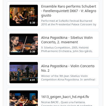
II. Intermède: Fantasque et léger (5:01) III.
Fina...
Ensemble Raro performs Schubert
- Forellenquintett D667 - V: Allegro
giusto
Performed at SoNoRo Festival Bucharest
6:39
2010 at the Presidential Palace Cotroceni by
Ensemble Raro - Diana Ketler / Piano, Alina
Pogostkina / Violin, Razvan Popovici / Viola,
Ber...
Alina Pogostkina - Sibelius Violin
Concerto, 2. movement
9. Sibelius Competition, 2005, Helsinki
Philharmonic Orchestra, John Storgårds,
3:39
Sibelius Violin Concerto, 2. movement
Alina Pogostkina - Violin Concerto
No. 2
Winner of the 9th Jean Sibelius Violin
Competition Alina Pogostkina. In semifinal
4:01
she did play the Violin Concerto No. 2 in G
minor, opus 63, (Allegro moderato) which
was writte...
1613_geigen_bacri_hd.mp4.flv
Nicolas BACRI , Quasi una Fantasia,
Concerto pour trois violons et orchestre,