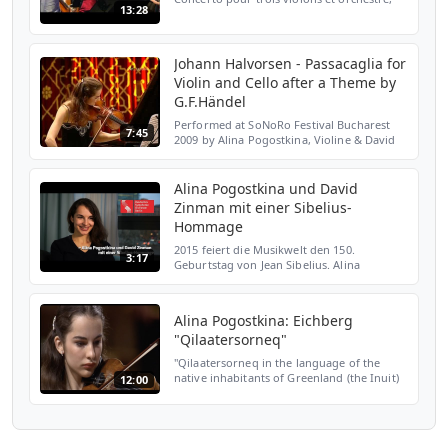
13:28
op. 118 Création mondiale le 4 juillet 2010,
commande du Festspielhaus Baden-Baden
de Lisa Batiashv...
Johann Halvorsen - Passacaglia for
Violin and Cello after a Theme by
G.F.Händel
Performed at SoNoRo Festival Bucharest
7:45
2009 by Alina Pogostkina, Violine & David
Cohen, Violoncello www.sonoro.ro
Alina Pogostkina und David
Zinman mit einer Sibelius-
Hommage
2015 feiert die Musikwelt den 150.
3:17
Geburtstag von Jean Sibelius. Alina
Pogostkina, die Berliner Geigerin mit
russischen Wurzeln, und der große US-
amerikanische Dirigent David Zi...
Alina Pogostkina: Eichberg
"Qilaatersorneq"
"Qilaatersorneq in the language of the
native inhabitants of Greenland (the Inuit)
12:00
is the name for the Ritual Drum Dance. The
village is driven into and guided through
trance by...