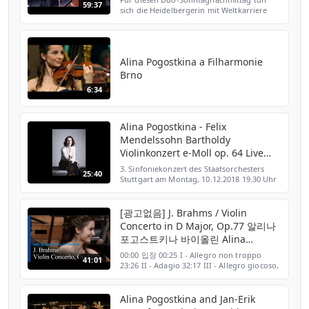
59:37
sich die Heidelbergerin mit Weltkarriere
Alina Pogostkina und einer der besten
deutschen Cellisten Maximilian Hornung
zusammen und spielen B...
Alina Pogostkina a Filharmonie
Brno
6:34
Alina Pogostkina - Felix
Mendelssohn Bartholdy
Violinkonzert e-Moll op. 64 Live
recording
3. Sinfoniekonzert des Staatsorchesters
25:40
Stuttgart am Montag, 10.12.2018 19.30 Uhr
Musikalische Leitung Cornelius Meister
Bekannt für ihre „herzergreifenden
Auftritte“ (Hamburger...
[광고없음] J. Brahms / Violin
Concerto in D Major, Op.77 알리나
포고스트키나 바이올린 Alina
Pogostkina
00:00 입장 00:25 I - Allegro non troppo
41:01
23:26 II - Adagio 32:17 III - Allegro giocoso,
ma non troppo vivace [KBS교향악단 재단법
인 출범 기념 특별연주회 I] ▶ 출연 : 미하일 플
레트뇨프(지휘), 알리나 포고스트키나(바이올린)
Alina Pogostkina and Jan-Erik
▶ 일...