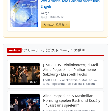
Vox Amoris Tala Gaisma Vientulais
Engeli
Wergo
発売日
2012-06-12
Amazonで見る >
"アリーナ・ポゴストキーナ" の動画
YouTube
J. SIBELIUS · Violinkonzert, d-Moll ·
Alina Pogostkina · Philharmonie
Salzburg · Elisabeth Fuchs
J. SIBELIUS · Violinkonzert, d-Moll, op. 47
35:57
Alina Pogostkina · Solovioline Elisabeth
Fuchs · Dirigentin Philharmonie Salzburg
März 2023 Großer Saal Mozarteum,
Salzburg
Alina Pogostkina & Maximilian
Hornung spielen Bach und Kodály
| "Lasst uns spielen!"
Für diesen Duo-Sonntagnachmittag tun