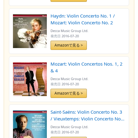
Haydn: Violin Concerto No. 1 /
Mozart: Violin Concerto No. 2
Decca Music Group Ltd.
発売日
2016-07-20
Amazonで見る >
Mozart: Violin Concertos Nos. 1, 2
& 4
Decca Music Group Ltd.
発売日
2016-07-20
Amazonで見る >
Saint-Saëns: Violin Concerto No. 3
/ Vieuxtemps: Violin Concerto No.
5 / Ysaÿe: Solo Violin Sonata No. 5
Decca Music Group Ltd.
発売日
2016-07-20