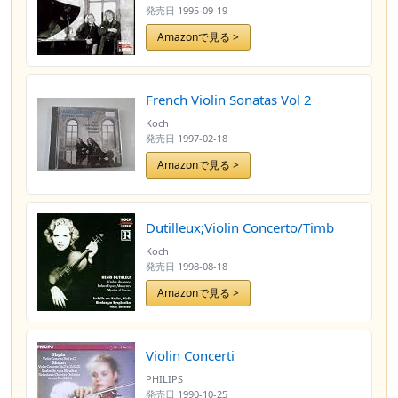
発売日
1995-09-19
Amazonで見る >
French Violin Sonatas Vol 2
Koch
発売日
1997-02-18
Amazonで見る >
Dutilleux;Violin Concerto/Timb
Koch
発売日
1998-08-18
Amazonで見る >
Violin Concerti
PHILIPS
発売日
1990-10-25