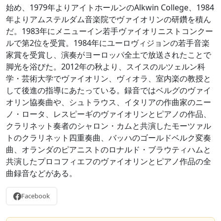
始め、1979年よりアイトホールンのAlkwin College、1984
年よりアムステルダム音楽院でヴァイオリンの研鑽を積ん
だ。1983年にメニューイン若手ヴァイオリニストコンクー
ルで第2位を受賞。1984年にユーロヴィジョンの若手音楽
家賞を受賞し、演奏がヨーロッパ全土で放送されたことで
脚光を浴びた。2012年の秋より、スイスのルツェルン科
学・芸術大学でヴァイオリン、ヴィオラ、室内楽の教授と
して後進の指導にあたっている。録音ではベルグのヴァイ
オリン協奏曲や、シュトラウス、イタリアの作曲家のニー
ノ・ロータ、レスピーギのヴァイオリンとピアノの作品、
クラリネット奏者のシャロン・カムと共演したモーツァル
トのクラリネット四重奏曲、バッハのゴールドベルク変奏
曲、オランダのピアニストのロナルド・ブラウティハムと
共演したプロコフィエフのヴァイオリンとピアノ作品の全
曲録音などがある。
Facebook