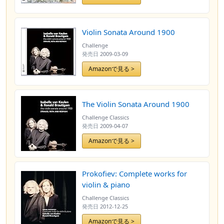
Violin Sonata Around 1900
Challenge
発売日
2009-03-09
Amazonで見る >
The Violin Sonata Around 1900
Challenge Classics
発売日
2009-04-07
Amazonで見る >
Prokofiev: Complete works for
violin & piano
Challenge Classics
発売日
2012-12-25
Amazonで見る >