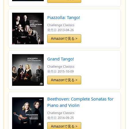
Piazzolla: Tango!
Challenge Classics
発売日
2013-04-26
Amazonで見る >
Grand Tango!
Challenge Classics
発売日
2015-10-09
Amazonで見る >
Beethoven: Complete Sonatas for
Piano and Violin
Challenge Classics
発売日
2014-09-25
Amazonで見る >