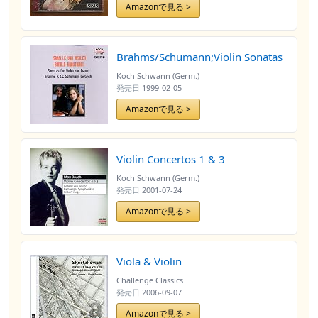
Amazonで見る >
Brahms/Schumann;Violin Sonatas
Koch Schwann (Germ.)
発売日
1999-02-05
Amazonで見る >
Violin Concertos 1 & 3
Koch Schwann (Germ.)
発売日
2001-07-24
Amazonで見る >
Viola & Violin
Challenge Classics
発売日
2006-09-07
Amazonで見る >