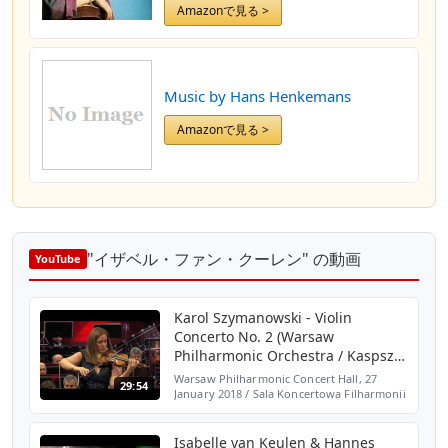
Amazonで見る >
Music by Hans Henkemans
Amazonで見る >
"イザベル・ファン・クーレン" の動画
YouTube
Karol Szymanowski - Violin
Concerto No. 2 (Warsaw
Philharmonic Orchestra / Kaspszyk
/ van Keulen)
Warsaw Philharmonic Concert Hall, 27
29:54
January 2018 / Sala Koncertowa Filharmonii
Narodowej, 27 stycznia 2018 Warsaw
Philharmonic Orchestra / Orkiestra
Filharmonii Narodowej Jacek...
Isabelle van Keulen & Hannes