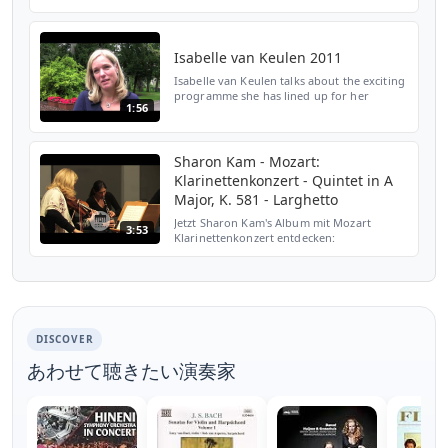
with English subtitles:
http://www.youtube.com/watch?
v=1yGxFWAYAU4 This is the trailer of ...
Isabelle van Keulen 2011
Isabelle van Keulen talks about the exciting
programme she has lined up for her
1:56
upcoming tour with the Scottish Chamber
Orchestra to Banchory, Drumnadrochit and
the Isle of Skye...
Sharon Kam - Mozart:
Klarinettenkonzert - Quintet in A
Major, K. 581 - Larghetto
Jetzt Sharon Kam's Album mit Mozart
3:53
Klarinettenkonzert entdecken:
https://BC.lnk.to/kam_mozartID Man kann
zu Superlativen greifen wie "Supernova am
Klarinettistinnen-Himmel" (Fo...
DISCOVER
あわせて聴きたい演奏家