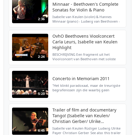
Minnaar - Beethoven's Complete
Sonatas for Violin & Piano
Isabelle van Keulen (violin) & Hannes
2:36
Minnaar (piano) - Ludwig van Beethoven -
Complete Sonatas for Violin & Piano Video
of the rehearsal in the Hanzehof in Zutphen
for the Beet...
OvhO Beethovens Vioolconcert
Carla Leurs, Isabelle van Keulen
Highlight
BESCHRIJVING Een fragment uit het
2:24
Vioolconcert van Beethoven met soliste
Isabelle van Keulen en dirigent Antony
Hermus. Concertmeester Carla Leurs roemt
Isabelle om haar krachti...
Concerto in Memoriam 2011
"Het klinkt paradoxaal, maar de treurigste
begrafenissen zijn die waarbij geen
5:23
verdriet is. Verdriet is naar, maar
inhoudsvol. Ook als iemand op hoge
leeftijd sterft, na een rij...
Trailer of film and documentary
Tango! (Isabelle van Keulen/
Christian Gerber/ Ulrike
Payer/Ru..)
Isabelle van Keulen Rüdiger Ludwig Ulrike
6:45
Payer Christian Gerber See also this trailer