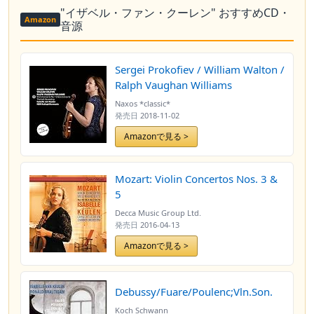
"イザベル・ファン・クーレン" おすすめCD・
Amazon
音源
Sergei Prokofiev / William Walton /
Ralph Vaughan Williams
Naxos *classic*
発売日
2018-11-02
Amazonで見る >
Mozart: Violin Concertos Nos. 3 &
5
Decca Music Group Ltd.
発売日
2016-04-13
Amazonで見る >
Debussy/Fuare/Poulenc;Vln.Son.
Koch Schwann