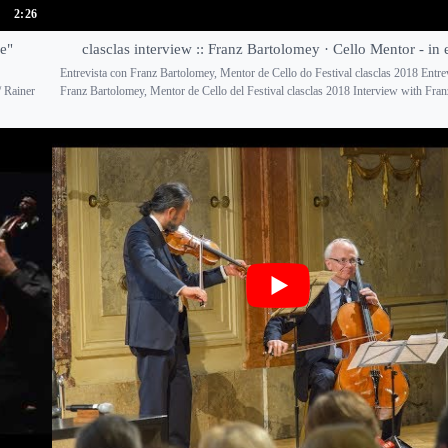
2:26
e"
clasclas interview :: Franz Bartolomey · Cello Mentor - in 
Entrevista con Franz Bartolomey, Mentor de Cello do Festival clasclas 2018 Entre
/ Rainer
Franz Bartolomey, Mentor de Cello del Festival clasclas 2018 Interview with Franz