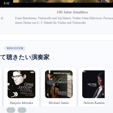
3:12
100 Jahre Amalthea
 di
Franz Bartolomey, Violoncello und Joji Hattori, Violine Johan Halvorsen: Passaca
einem Thema von G. F. Händel für Violine und Violoncello
DISCOVER
て聴きたい演奏家
Danjulo Ishizaka
Michael Samis
Noboru Kamimura
<<
>>