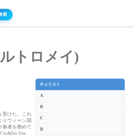
ツ・バルトロメイ)
チェリスト
A
B
を受けた。これ
C
年よりウィーン国
ロ奏者を務めて
D
Do You