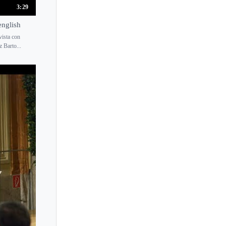
3:29
english
vista con
 Barto...