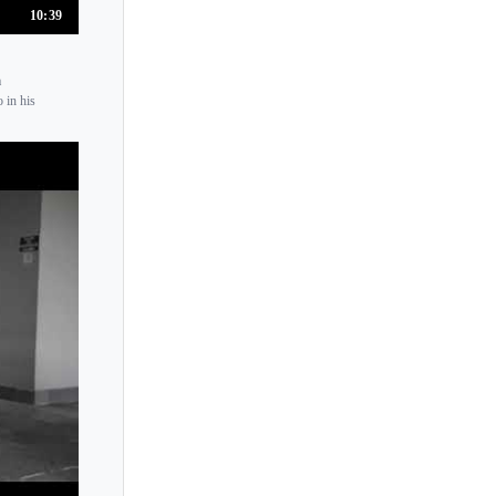
10:39
a
 in his