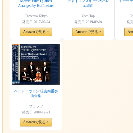
Mozart: Flute Quartets
チャイコフスキー:3大バレ
モーツァ
Arranged by Hoffmeister
エ組曲
Camerata Tokyo
Zach Top
T
発売日
2017-02-24
発売日
2019-09-04
発
Amazonで見る >
Amazonで見る >
Am
ベートーヴェン:弦楽四重奏
曲全集
プラッツ
発売日
2009-12-21
Amazonで見る >