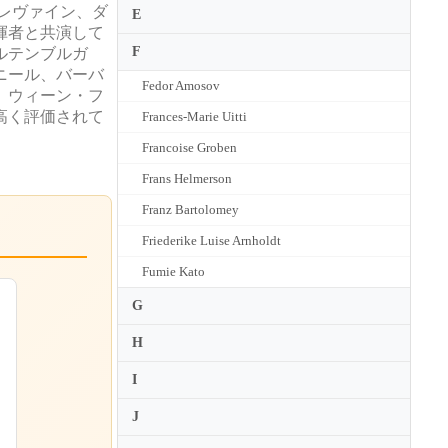
レヴァイン、ダ
E
揮者と共演して
F
ルテンブルガ
ニール、バーバ
Fedor Amosov
、ウィーン・フ
高く評価されて
Frances-Marie Uitti
Francoise Groben
Frans Helmerson
Franz Bartolomey
Friederike Luise Arnholdt
Fumie Kato
G
H
I
J