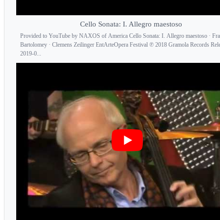
Cello Sonata: I. Allegro maestoso
Provided to YouTube by NAXOS of America Cello Sonata: I. Allegro maestoso · Fr
Bartolomey · Clemens Zeilinger EntArteOpera Festival ℗ 2018 Gramola Records Rel
2019-0...