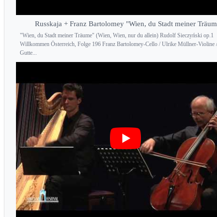
Russkaja + Franz Bartolomey "Wien, du Stadt meiner Träum
"Wien, du Stadt meiner Träume" (Wien, Wien, nur du allein) Rudolf Sieczyński op.1
Willkommen Österreich, Folge 196 Franz Bartolomey-Cello / Ulrike Müllner-Violine 
Gutte...