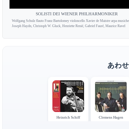
SOLISTI DEI WIENER PHILHARMONIKER
Wolfgang Schulz flauto Franz Bartolomey violoncello Xavier de Maistre arpa musiche
Joseph Haydn, Christoph W. Gluck, Henriette Renié, Gabriel Fauré, Maurice Ravel
あわせ
Heinrich Schiff
Clemens Hagen