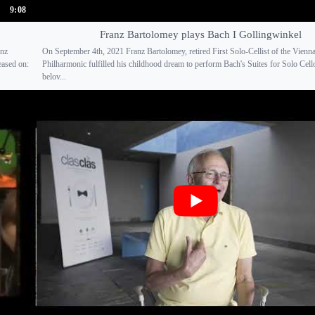
9:08
Franz Bartolomey plays Bach I Gollingwinkel
anz
On September 4th, 2021 Franz Bartolomey, retired First Solo-Cellist of the Vienn
eased on:
Philharmonic fulfilled his childhood dream to perform Bach's Suites for Solo Cello
belov...