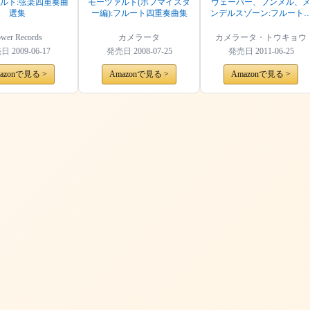
ルト:弦楽四重奏曲
モーツァルト(ホフマイスタ
ウェーバー、フンメル、
選集
ー編):フルート四重奏曲集
ンデルスゾーン:フルート
重奏曲集
ower Records
カメラータ
カメラータ・トウキョウ
売日
2009-06-17
発売日
2008-07-25
発売日
2011-06-25
azonで見る >
Amazonで見る >
Amazonで見る >