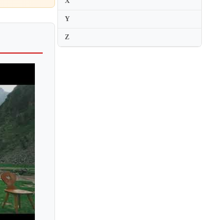
X
Y
Z