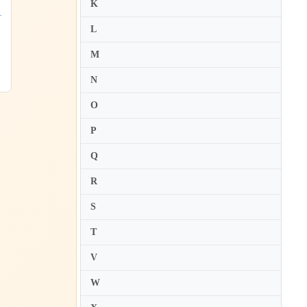
メ
K
三
L
M
N
O
P
Q
R
S
T
V
W