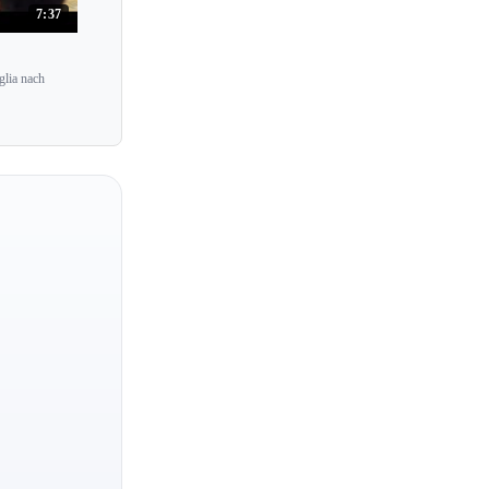
7:37
glia nach
Andras Fejer
Gavriel Lipkind
Joel Krosnick