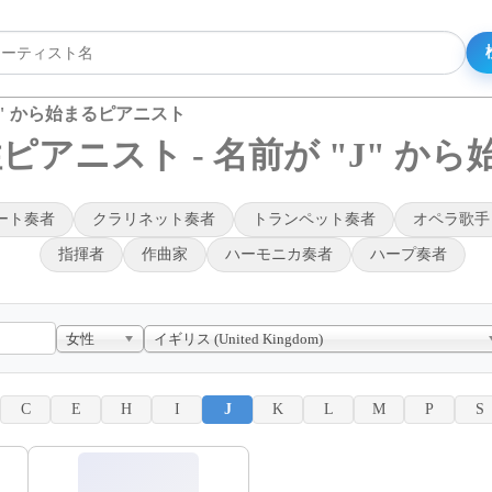
J" から始まるピアニスト
アニスト - 名前が "J" か
ート奏者
クラリネット奏者
トランペット奏者
オペラ歌手
指揮者
作曲家
ハーモニカ奏者
ハープ奏者
女性
イギリス (United Kingdom)
C
E
H
I
J
K
L
M
P
S