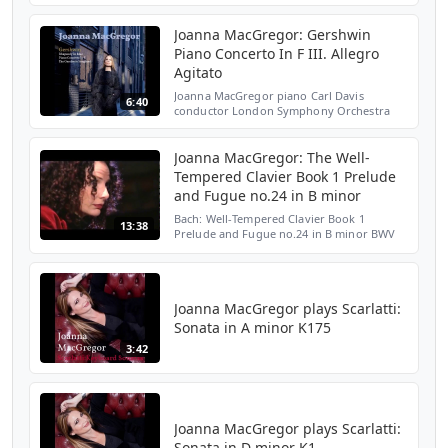
National Youth Orchestra
Joanna MacGregor: Gershwin
Piano Concerto In F III. Allegro
Agitato
Joanna MacGregor piano Carl Davis
6:40
conductor London Symphony Orchestra
Joanna MacGregor: The Well-
Tempered Clavier Book 1 Prelude
and Fugue no.24 in B minor
Bach: Well-Tempered Clavier Book 1
13:38
Prelude and Fugue no.24 in B minor BWV
869 Recorded for the BBC in Antoni Gaudi's
Palau Güell, Barcelona (2000)
Joanna MacGregor plays Scarlatti:
Sonata in A minor K175
3:42
Joanna MacGregor plays Scarlatti:
Sonata in D minor K1