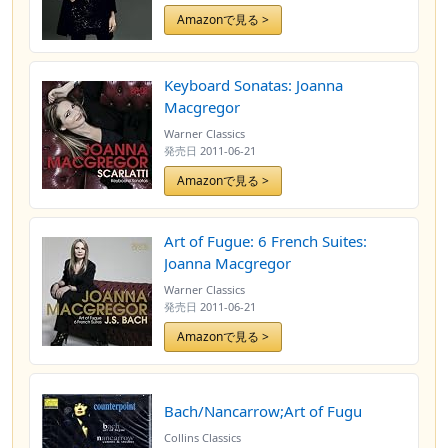
Amazonで見る >
Keyboard Sonatas: Joanna
Macgregor
Warner Classics
発売日
2011-06-21
Amazonで見る >
Art of Fugue: 6 French Suites:
Joanna Macgregor
Warner Classics
発売日
2011-06-21
Amazonで見る >
Bach/Nancarrow;Art of Fugu
Collins Classics