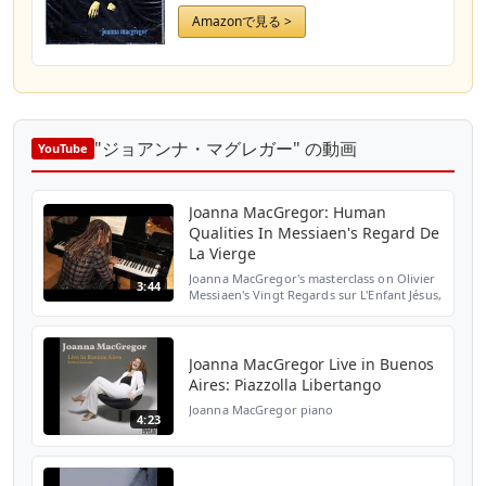
Amazonで見る >
"ジョアンナ・マグレガー" の動画
YouTube
Joanna MacGregor: Human
Qualities In Messiaen's Regard De
La Vierge
Joanna MacGregor's masterclass on Olivier
3:44
Messiaen's Vingt Regards sur L'Enfant Jésus,
filmed at the Royal Academy of Music. In
this clip, MacGregor teaches the student to
embra...
Joanna MacGregor Live in Buenos
Aires: Piazzolla Libertango
Joanna MacGregor piano
4:23