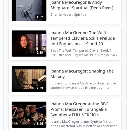
Joanna MacGregor & Andy
Sheppard: Spiritual (Deep River)
Charlie Haden: Spiritual
4:52
Joanna MacGregor: The Well-
Tempered Clavier Book 1 Prelude
and Fugues nos. 19 and 20
Bach The Well-Tempered Clavier Book 1
9:59
Preludes and Fugues No.19 in A major BWV
864 No.20 in A minor BWV 865 Recoded for
the BBC in Antoni Gaudi's Paul Güell,
Barcelona (2000)
Joanna MacGregor: Shaping The
Melody
In this clip, Joanna MacGregor teaches the
student how to shape the melody in a
2:39
passage of No 10 Regard de l'Esprit de joie
(Gaze of the Joyful Spirit). Joanna
MacGregor's full ...
Joanna MacGregor at the BBC
Proms: Messiaen Turangalîla
Symphony FULL VERSION
Joanna MacGregor piano Cynthia Millar
1:18:26
ondes martenot Vasily Petrenko conductor