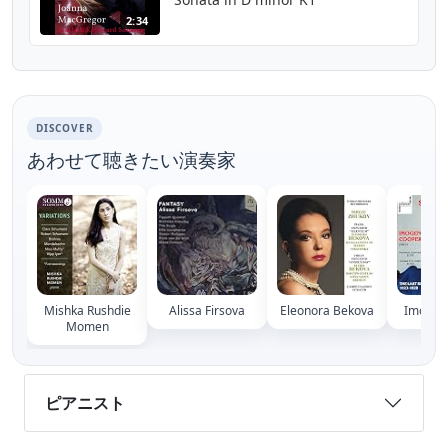
2:34
DISCOVER
あわせて聴きたい演奏家
Mishka Rushdie
Alissa Firsova
Eleonora Bekova
Imogen
Momen
ピアニスト