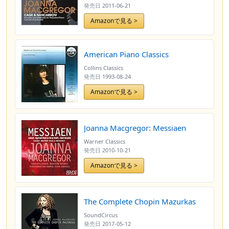
発売日
2011-06-21
Amazonで見る >
American Piano Classics
Collins Classics
発売日
1993-08-24
Amazonで見る >
Joanna Macgregor: Messiaen
Warner Classics
発売日
2010-10-21
Amazonで見る >
The Complete Chopin Mazurkas
SoundCircus
発売日
2017-05-12