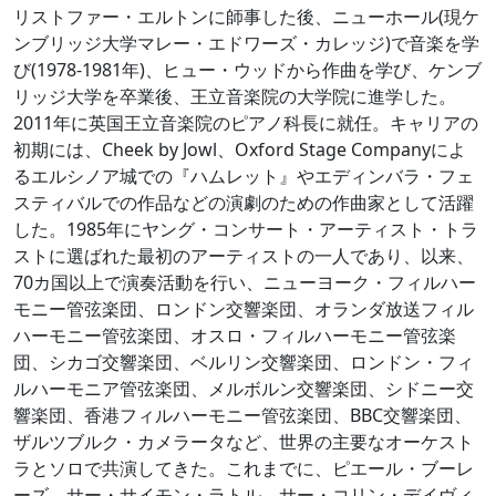
リストファー・エルトンに師事した後、ニューホール(現ケ
ンブリッジ大学マレー・エドワーズ・カレッジ)で音楽を学
び(1978-1981年)、ヒュー・ウッドから作曲を学び、ケンブ
リッジ大学を卒業後、王立音楽院の大学院に進学した。
2011年に英国王立音楽院のピアノ科長に就任。キャリアの
初期には、Cheek by Jowl、Oxford Stage Companyによ
るエルシノア城での『ハムレット』やエディンバラ・フェ
スティバルでの作品などの演劇のための作曲家として活躍
した。1985年にヤング・コンサート・アーティスト・トラ
ストに選ばれた最初のアーティストの一人であり、以来、
70カ国以上で演奏活動を行い、ニューヨーク・フィルハー
モニー管弦楽団、ロンドン交響楽団、オランダ放送フィル
ハーモニー管弦楽団、オスロ・フィルハーモニー管弦楽
団、シカゴ交響楽団、ベルリン交響楽団、ロンドン・フィ
ルハーモニア管弦楽団、メルボルン交響楽団、シドニー交
響楽団、香港フィルハーモニー管弦楽団、BBC交響楽団、
ザルツブルク・カメラータなど、世界の主要なオーケスト
ラとソロで共演してきた。これまでに、ピエール・ブーレ
ーズ、サー・サイモン・ラトル、サー・コリン・デイヴィ