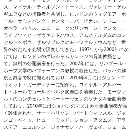
ス、マイケル・ティルソン・トーマス、ヴァレリー・ゲル
ギエフなどの指揮者と共演し、ロンドンのウィグモア・ホ
ール、サウスバンク・センター、バービカン、シドニー・
オペラ・ハウス、ニューヨークのリンカーン・センター、
ライプツィヒ・ゲヴァントハウス、アムステルダムのコン
セルトヘボウ、ザルツブルクのモーツァルテウムなど、世
界の名だたる会場で演奏してきた。1997年から2000年にか
けては、ロンドンのグレシャムカレッジの音楽教授とし
て、無料の公開講座を行った。2007年には、リバプール・
ホープ大学のパフォーマンス教授に就任した。バッハの解
釈と録音で特に知られており、2013年4月にはジョン・エ
リオット・ガーディナーに招かれ、ロイヤル・アルバー
ト・ホールでゴールドベルク変奏曲を演奏した。モーツァ
ルトのコンチェルトとベートーヴェンのソナタを全曲演奏
しており、2010年にはショパンのマズルカを全曲演奏が高
く評価された。サー・ハリソン・バートウィッスル、ジャ
ンゴ・ベイツ、ヒュー・ウッド、ジョン・アダムス、アラ
スデア・ニコルソン、ジョナサン・ハーヴェイ、ジェーム