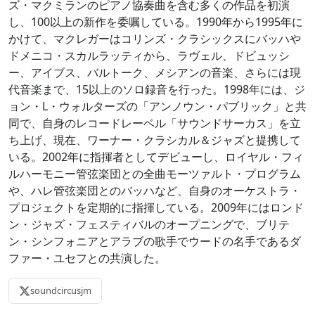
ズ・マクミランのピアノ協奏曲を含む多くの作品を初演
し、100以上の新作を委嘱している。1990年から1995年に
かけて、マクレガーはコリンズ・クラシックスにバッハや
ドメニコ・スカルラッティから、ラヴェル、ドビュッシ
ー、アイブス、バルトーク、メシアンの音楽、さらには現
代音楽まで、15以上のソロ録音を行った。1998年には、ジ
ョン・L・ウォルターズの「アンノウン・パブリック」と共
同で、自身のレコードレーベル「サウンドサーカス」を立
ち上げ、現在、ワーナー・クラシカル＆ジャズと提携して
いる。2002年に指揮者としてデビューし、ロイヤル・フィ
ルハーモニー管弦楽団との全曲モーツァルト・プログラム
や、ハレ管弦楽団とのバッハなど、自身のオーケストラ・
プロジェクトを定期的に指揮している。2009年にはロンド
ン・ジャズ・フェスティバルのオープニングで、ブリテ
ン・シンフォニアとアラブの歌手でウードの名手であるダ
ファー・ユセフとの共演した。
soundcircusjm