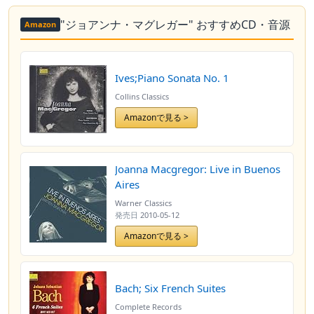
"ジョアンナ・マグレガー" おすすめCD・音源
Amazon
Ives;Piano Sonata No. 1
Collins Classics
Amazonで見る >
Joanna Macgregor: Live in Buenos
Aires
Warner Classics
発売日
2010-05-12
Amazonで見る >
Bach; Six French Suites
Complete Records