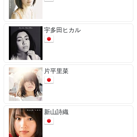
宇多田ヒカル
片平里菜
新山詩織