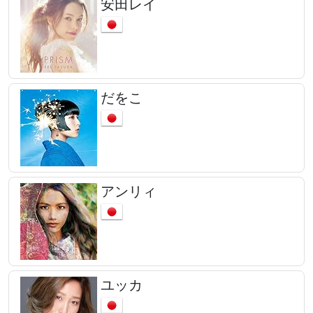
安田レイ
だをこ
アンリィ
ユッカ