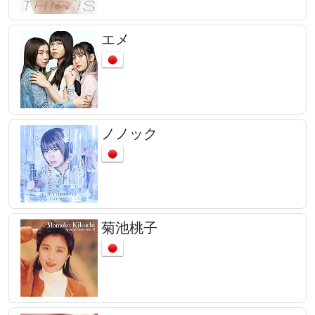
エメ
ノノック
菊池桃子