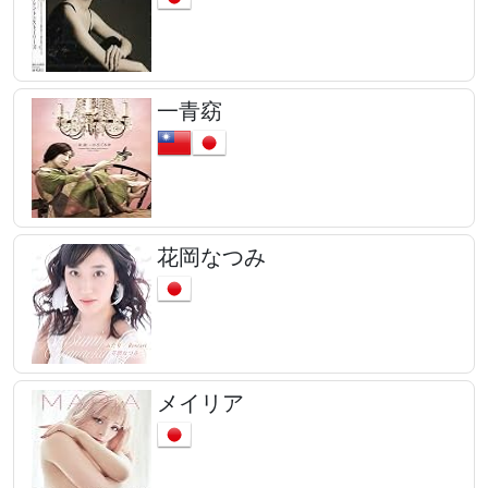
一青窈
花岡なつみ
メイリア