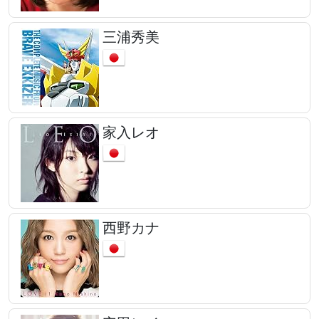
三浦秀美
家入レオ
西野カナ