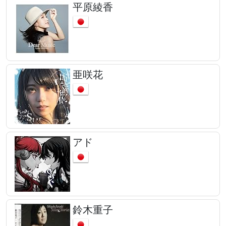
平原綾香
亜咲花
アド
鈴木重子