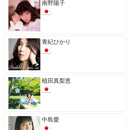
南野陽子
青紀ひかり
植田真梨恵
中島愛