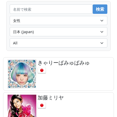
きゃりーぱみゅぱみゅ
加藤ミリヤ