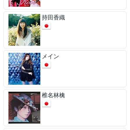
持田香織
メイン
椎名林檎