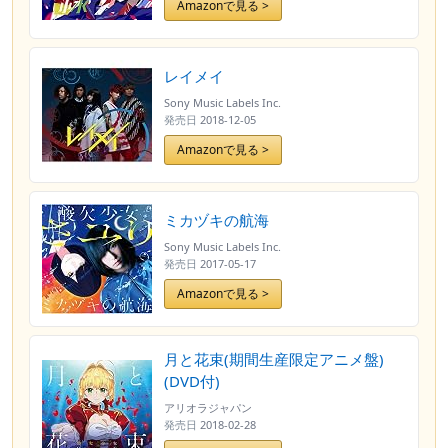
Amazonで見る >
レイメイ
Sony Music Labels Inc.
発売日
2018-12-05
Amazonで見る >
ミカヅキの航海
Sony Music Labels Inc.
発売日
2017-05-17
Amazonで見る >
月と花束(期間生産限定アニメ盤)
(DVD付)
アリオラジャパン
発売日
2018-02-28