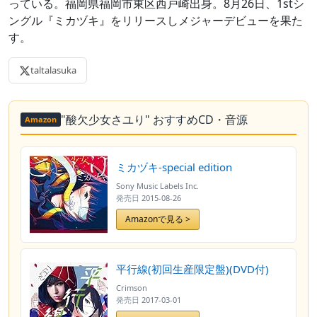
っている。福岡県福岡市東区西戸崎出身。8月26日、1stシ
ングル『ミカヅキ』をリリースしメジャーデビューを果た
す。
taltalasuka
"酸欠少女さユり" おすすめCD・音源
Amazon
ミカヅキ-special edition
Sony Music Labels Inc.
発売日
2015-08-26
Amazonで見る >
平行線(初回生産限定盤)(DVD付)
Crimson
発売日
2017-03-01