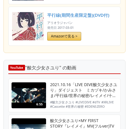
平行線(期間生産限定盤)(DVD付)
アリオラジャパン
発売日
2017-03-01
Amazonで見る >
"酸欠少女さユり" の動画
YouTube
2021.10.16「LIVE DIVE酸欠少女さユ
り」ダイジェスト ミカヅキ/かみさ
ま/平行線/世界の秘密/レイメイ/十億
年/フラレガイガール/それは小さな光
#酸欠少女さユり #LIVEDIVE #dTV #XRLIVE
6:55
のような・・・
#Cassette #世界の秘密 #EDENSZERO
#IMAGICAEEX 2021.10.16「LIVE DIVE酸欠
少女さユり」のダイジェスト映像です。 曲の
世界観を、大型LEDのステージの光と映像の演
酸欠少女さユり×MY FIRST
出と最新の映像テクノロジーで表現する没入型
STORY『レイメイ』MV(フルver)TV
オンラインライブ企画「LIVE DI...