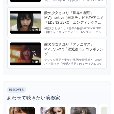
“め”】 2022年 1/13(木)東京・TSUTAYA O-EAST
1/14(金)愛知・ダイアモンドホール 1/21(金)大
阪・BIGCAT 1/29(土)福岡・DRUM LOGOS
1/30(日)広島・CLUB QUATTRO 2/5(土)宮城・
酸欠少女さユり『世界の秘密』
Rensa 2/19(土)北海道・PENNY LANE24 2...
MV(short ver.)日本テレビ系TVアニメ
「EDENS ZERO」エンディングテー
マ
#酸欠少女さユり #世界の秘密 #EDENSZERO
3:59
日本テレビ系TVアニメ「EDENS ZERO」エン
ディングテーマの、酸欠少女さユり「世界の秘
密」MV（short ver.）。監督のUDONとイラ
ストレーターakira muraccoによる独自の世界
酸欠少女さユり『アノニマス』
観で描かれた、壮大な一大絵巻ミュージックビ
MV(フルver)「消滅都市」コラボソン
デオ 。ニューシングル「世界の秘密」は9月8
グ
日（水）シング...
デジタル世界と生身の世界の”境界線からの叫
4:30
び”を歌った「希望と決意」のミディアムロッ
ク「アノニマス」（消滅都市コラボソング）の
2次元と3次元のさユりの精神が交錯する世界
を、CG・アニメとリアルな世界で描いた新機
軸のミュージックビデオ(フルレングスver.)
DISCOVER
あわせて聴きたい演奏家