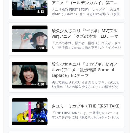
アニメ『ゴールデンカムイ』第二期
OPテーマ
さユり×MY FIRST STORY「レイメイ 」のコラ
5:13
ボMV（フルver.） さユりとHiroが歌うべき孤
独がお互いに交差し絡みあっていく静と動の歌
と、摩擦のような熱量でぶつかり合いながら絆
のように混ざり合う演奏が交錯した世界を、
酸欠少女さユり『平行線』MV(フル
CGにより衝撃的かつ深淵に描いた、さユり
ver)アニメ「クズの本懐」EDテーマ
×MY FIRST STORYの壮大な一大絵巻。
「クズの本懐」原作者・横槍メンゴ氏が、さユ
り「平行線」のために描き下ろした「イメージ
5:00
ボードラフ」の宇宙的世界観をもとに制作され
た特別なコラボミュージックビデオ(フルレン
グスver).。「クズの本懐」の登場人物たちの
酸欠少女さユり『ミカヅキ』MV(フ
純粋で歪んだ恋模様や“平行した”心情を、”万
ルver)アニメ「乱歩奇譚 Game of
華鏡と鏡”の内側と外側の平行世界で表現し
た、アニメ「クズの本懐」と”酸欠少女”がクロ
Laplace」EDテーマ
スオーバーし...
決して満たされないままのミカヅキ。2次元と
4:30
3次元の「3人の酸欠少女さユり」の精神が交
錯することで、生と死、光と病み、蘇生と希望
を美しく大胆に描いた、さユりデビューシング
ル「ミカヅキ」のミュージックビデオ(フルレ
ングスver.)。“ノイタミナ”アニメ「乱歩奇譚
さユり - ミカヅキ / THE FIRST TAKE
Game of Laplace」エンディング・テーマ。
「THE FIRST TAKE」は、一発撮りのパーフォ
マンスを鮮明に切り取るYouTubeチャンネル。
5:36
“音楽とは、何か。一発撮りで、向き合う。” 第
27回は、 歌うことで“酸欠世代”の孤独に寄り
添い、酸欠世代との循環する共鳴の中で歩み続