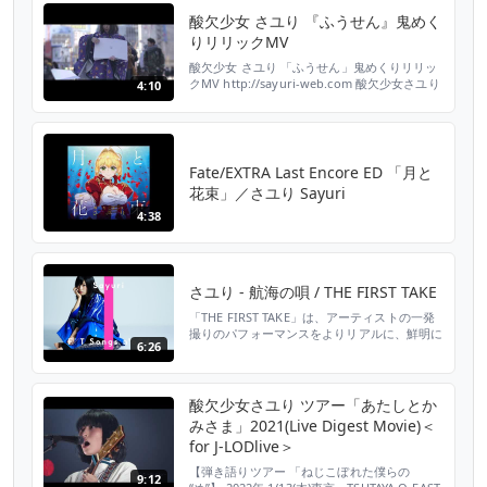
ける ”酸欠少女”さユりが再登場。 デビュー前
酸欠少女 さユり 『ふうせん』鬼めく
の路上ライブを彷彿とさせる座布団にあぐらで
りリリックMV
ポンチョを纏い、 自身のデビ...
酸欠少女 さユり 「ふうせん」鬼めくりリリッ
クMV http://sayuri-web.com 酸欠少女さユり
4:10
です。インディーズ自主制作シングル「ふうせ
ん/ちよこれいと」より、「ふうせん」の紙芝
居リリックMVを作ってみました。 渋¬谷のど
真ん中で鬼のように歌詞をめくりまくりまし
た。いやもう、めくりまくりです。めくり-ま
Fate/EXTRA Last Encore ED 「月と
くり。途中ものすごいがんばってるの...
花束」／さユり Sayuri
4:38
さユり - 航海の唄 / THE FIRST TAKE
「THE FIRST TAKE」は、アーティストの一発
撮りのパフォーマンスをよりリアルに、鮮明に
6:26
伝えるコンテンツを届けるYouTubeチャンネ
ル。 第24回は、 歌うことで“酸欠世代”の孤独
に寄り添い、酸欠世代との循環する共鳴の中で
歩み続ける”酸欠少女”さユりが登場。 デビュー
酸欠少女さユり ツアー「あたしとか
前の路上ライブを彷彿させる座布団とポンチョ
みさま」2021(Live Digest Movie)＜
で力強いパフォーマンスでTVアニメ...
for J-LODlive＞
【弾き語りツアー 「ねじこぼれた僕らの
9:12