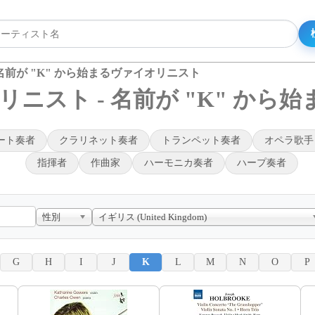
名前が "K" から始まるヴァイオリニスト
ニスト - 名前が "K" から
ート奏者
クラリネット奏者
トランペット奏者
オペラ歌手
指揮者
作曲家
ハーモニカ奏者
ハープ奏者
性別
イギリス (United Kingdom)
G
H
I
J
K
L
M
N
O
P