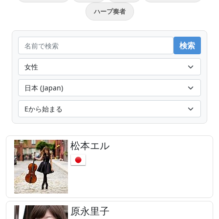
ハープ奏者
松本エル
原永里子