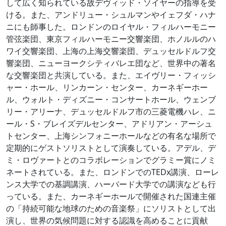
して広く知られている故デヴィッド・ソイヤーの指導を受
ける。また、アンドリュー・シュルマンやイェフダ・ハナ
ニにも師事した。ロンドンのロイヤル・フィルハーモニー
管弦楽団、東京フィルハーモニー交響楽団、ホノルルのハ
ワイ交響楽団、上海の上海交響楽団、デュッセルドルフ交
響楽団、ニューヨークシティバレエ団など、世界中の著名
な交響楽団と共演している。また、エイヴリー・フィッシ
ャー・ホール、リンカーン・センター、カーネギーホー
ル、ウォルト・ディズニー・コンサートホール、ウェンブ
リー・アリーナ、デュッセルドルフ市の三菱電機ハレ、ニ
ール・S・ブレイズデルセンター、アドリアン・アーシュ
トセンター、上海シンフォニーホールなどの有名な場所で
定期的にゲストソリストとして演奏している。アデル、デ
ミ・ロヴァートとのコラボレーションでグラミー賞にノミ
ネートされている。また、ロンドンでのTEDx講演、ローレ
ンス大学での基調講演、ハーバード大学での講演なども行
っている。また、カーネギーホールで開催された国連主催
の「持続可能な地球のための音楽祭」にソリストとして出
演し、世界の気候問題に対する認識を高めることに貢献