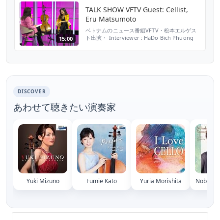
TALK SHOW VFTV Guest: Cellist,
Eru Matsumoto
ベトナムのニュース番組VFTV・松本エルゲス
ト出演・ Interviewer : HaDo Bich Phuong
15:00
Nguyen Guest: Eru Matsumoto
DISCOVER
あわせて聴きたい演奏家
Yuki Mizuno
Fumie Kato
Yuria Morishita
Nobuko 