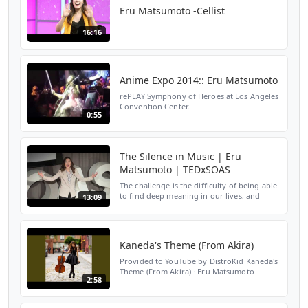
Eru Matsumoto -Cellist
16:16
Anime Expo 2014:: Eru Matsumoto
rePLAY Symphony of Heroes at Los Angeles
Convention Center.
0:55
https://www.facebook.com/erucello?ref=hl
The Silence in Music | Eru
Matsumoto | TEDxSOAS
The challenge is the difficulty of being able
to find deep meaning in our lives, and
13:09
ultimately a true passion or “calling” in life.
The problem: we are unable to face the
inner...
Kaneda's Theme (From Akira)
Provided to YouTube by DistroKid Kaneda's
Theme (From Akira) · Eru Matsumoto
2:58
Passion for Life and Cello ℗ ERU Released
on: 2020-01-28 Auto-generated by YouTube.