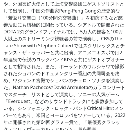
や、外国友好大使として上海交響楽団にゲストソリストと
して出演し、中国の作曲家Peng-Peng Gongの歴史的な
「若返り交響曲（100分間の交響曲）」を初演するなど慈
善活動にも積極的に関わっている。シアトルで開催された
DOTA 2のグランドファイナルでは、5万人の観客と100万
人以上のストリーミング視聴者の前で演奏し、CBSのThe
Late Show with Stephen Colbertではスクリレックスとチ
ャンス・ザ・ラッパーと共に出演、アニメエキスポでは2
年連続で伝説のロックバンドKISSと共にゲストオブオナー
として招待された。また、ポーランドのワルシャワで撮影
されたショパンのドキュメンタリー番組の共同司会を務
め、ワジェンキ宮殿でショパンのチェロ・ソナタを演奏し
た。Nathan PachecoやDavid Archuletaのガラコンサート
でスターチェリストとして演奏し、ソニーの人気ゲーム
「Everquest」などのサウンドトラックにも多数参加して
いる。シンフォニック・ロック・バンドCritical Hitのメン
バーでもあり、米国とヨーロッパをツアーしている。2022
年に開催された第64回グラミー賞で、「最優秀クラシッ
ク・ソロ・ヴォーカル・アルバム」賞を受賞。