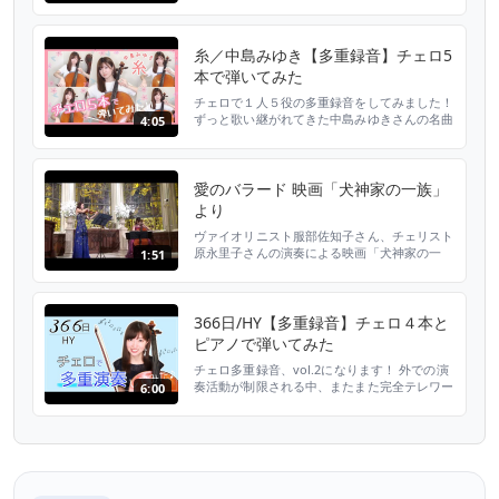
糸／中島みゆき【多重録音】チェロ5
本で弾いてみた
チェロで１人５役の多重録音をしてみました！
ずっと歌い継がれてきた中島みゆきさんの名曲
4:05
「糸」 心をこめて演奏しました。 癒しの時間
になりますよう願いをこめて・・・♪ 初めて一
人レコーディング＆編集作業を行ったので、
色々とありますが、、 やさし～い気持ちで楽
愛のバラード 映画「犬神家の一族」
しくご覧ください☆ Twitter
より
twitter.com/ericello チェリスト原永里子オ...
ヴァイオリニスト服部佐知子さん、チェリスト
原永里子さんの演奏による映画「犬神家の一
1:51
族」愛のバラード
366日/HY【多重録音】チェロ４本と
ピアノで弾いてみた
チェロ多重録音、vol.2になります！ 外での演
奏活動が制限される中、またまた完全テレワー
6:00
クで今回はチェロ４本とピアノで多重録音に挑
戦してみました！！ 『366日/HY』 大好きな曲
です！ かなり原曲のアレンジに寄せて作って
みました。 ぜひチェロの音色でお楽しみくだ
さい♪ Twitter twitter.com/ericello チェリス
ト原永里子オフ...