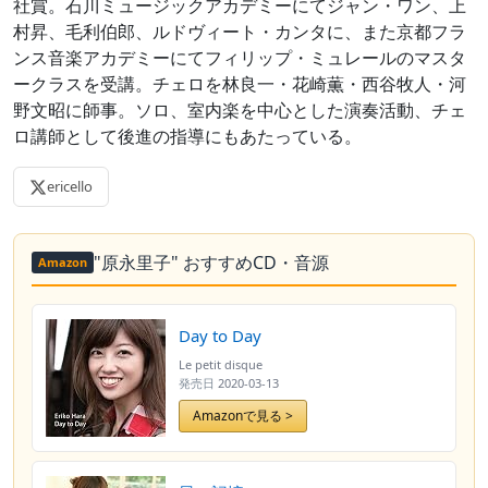
社賞。石川ミュージックアカデミーにてジャン・ワン、上
村昇、毛利伯郎、ルドヴィート・カンタに、また京都フラ
ンス音楽アカデミーにてフィリップ・ミュレールのマスタ
ークラスを受講。チェロを林良一・花崎薫・西谷牧人・河
野文昭に師事。ソロ、室内楽を中心とした演奏活動、チェ
ロ講師として後進の指導にもあたっている。
ericello
"原永里子" おすすめCD・音源
Amazon
Day to Day
Le petit disque
発売日
2020-03-13
Amazonで見る >