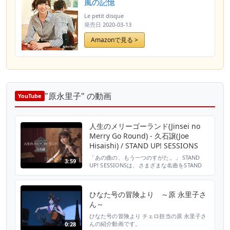
風の記憶
Le petit disque
発売日
2020-03-13
Amazonで見る >
"原永里子" の動画
YouTube
人生のメリーゴーランド(Jinsei no
Merry Go Round) - 久石譲(Joe
Hisaishi) / STAND UP! SESSIONS
「あの曲の、もう一つのすがた。」 STAND
3:59
UP! SESSIONSは、さまざまな名曲をSTAND
UP! ORCHESTRAメンバーによる アンサンブル
でお届けする新シリーズ。 クラシックアンサ
ンブルによる事前リハなしの一発録りで、馴染
ひなた号の冒険より ～原 永里子さ
みのあの曲の新しい魅力をお届けします。 毎
ん～
週火曜日18時に更新中！ 第9回目はスタジオジ
ブリ「ハウルの動く城」より...
ひなた号の冒険より チェロ担当の原 永里子さ
んの紹介動画です。
0:28