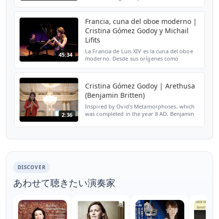
Cristina Gómez Godoy präsentiert ein
seelenvolles Programm. Mehr Infos ➡️
https://bit.ly/CristinaGodoy_Stream 0...
Francia, cuna del oboe moderno |
Cristina Gómez Godoy y Michail
Lifits
La Francia de Luis XIV es la cuna del oboe
45:34
moderno. Desde sus orígenes como
instrumento militar, pasó a ser un
apreciado instrumento por los
compositores franceses de finales de...
Cristina Gómez Godoy | Arethusa
(Benjamin Britten)
Inspired by Ovid's Metamorphoses, which
was completed in the year 8 AD, Benjamin
2:36
Britten wrote 6 solo pieces for oboe. Today
Cristina Gómez Godoy performs the last
one called 'A...
DISCOVER
あわせて聴きたい演奏家