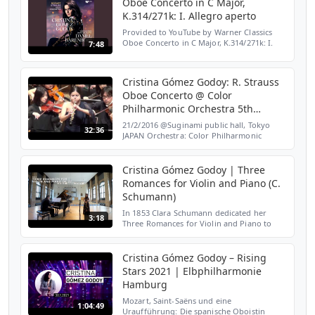
Oboe Concerto in C Major,
K.314/271k: I. Allegro aperto
Provided to YouTube by Warner Classics
Oboe Concerto in C Major, K.314/271k: I.
7:48
Allegro aperto · Cristina Gómez Godoy
Mozart & Strauss: Oboe Concertos ℗ 2021
West- Eastern Divan...
Cristina Gómez Godoy: R. Strauss
Oboe Concerto @ Color
Philharmonic Orchestra 5th
concert
21/2/2016 @Suginami public hall, Tokyo
32:36
JAPAN Orchestra: Color Philharmonic
Orchestra Conductor: Matthias Glander
Oboe: Cristina Gómez Godoy This part of
concert was supported by...
Cristina Gómez Godoy | Three
Romances for Violin and Piano (C.
Schumann)
In 1853 Clara Schumann dedicated her
3:18
Three Romances for Violin and Piano to
legendary violinist Joseph Joachim.
Coincidentally, the hall in which Cristina
Gómez Godoy and Fabio ...
Cristina Gómez Godoy – Rising
Stars 2021 | Elbphilharmonie
Hamburg
Mozart, Saint-Saëns und eine
1:04:49
Uraufführung: Die spanische Oboistin