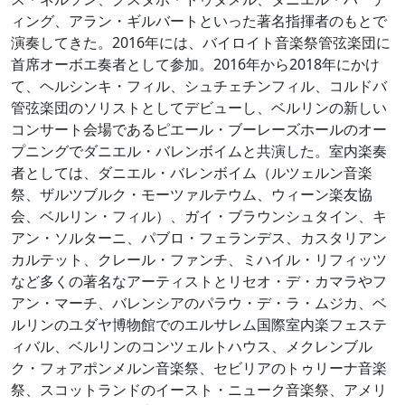
ィング、アラン・ギルバートといった著名指揮者のもとで
演奏してきた。2016年には、バイロイト音楽祭管弦楽団に
首席オーボエ奏者として参加。2016年から2018年にかけ
て、ヘルシンキ・フィル、シュチェチンフィル、コルドバ
管弦楽団のソリストとしてデビューし、ベルリンの新しい
コンサート会場であるピエール・ブーレーズホールのオー
プニングでダニエル・バレンボイムと共演した。室内楽奏
者としては、ダニエル・バレンボイム（ルツェルン音楽
祭、ザルツブルク・モーツァルテウム、ウィーン楽友協
会、ベルリン・フィル）、ガイ・ブラウンシュタイン、キ
アン・ソルターニ、パブロ・フェランデス、カスタリアン
カルテット、クレール・ファンチ、ミハイル・リフィッツ
など多くの著名なアーティストとリセオ・デ・カマラやフ
アン・マーチ、バレンシアのパラウ・デ・ラ・ムジカ、ベ
ルリンのユダヤ博物館でのエルサレム国際室内楽フェステ
ィバル、ベルリンのコンツェルトハウス、メクレンブル
ク・フォアポンメルン音楽祭、セビリアのトゥリーナ音楽
祭、スコットランドのイースト・ニューク音楽祭、アメリ