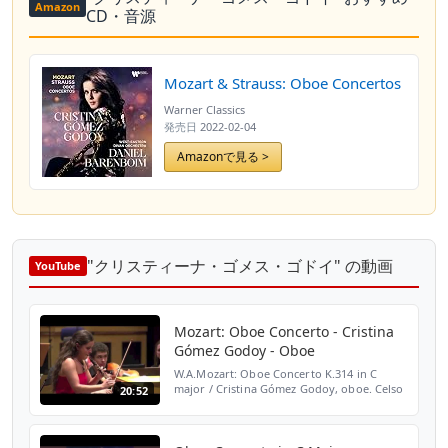
Amazon
CD・音源
Mozart & Strauss: Oboe Concertos
Warner Classics
発売日
2022-02-04
Amazonで見る >
"クリスティーナ・ゴメス・ゴドイ" の動画
YouTube
Mozart: Oboe Concerto - Cristina
Gómez Godoy - Oboe
W.A.Mozart: Oboe Concerto K.314 in C
major / Cristina Gómez Godoy, oboe. Celso
20:52
Antunes, conductor · Orquesta do Festival
Campos do Jordao / Recorded by TV
Cultura Brasil at Sala...