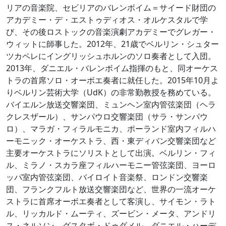
リアの音楽院、セビリアのバレンボイム＝サイード財団の
アカデミー・デ・エストゥディオス・オルケスタルで学
び、その後ロストックの音楽演劇アカデミーでグレガー・
ウィットに師事した。2012年、21歳でベルリン・シュター
ツカペレにイングリッシュホルンのソロ奏者として入団。
2013年、ダニエル・バレンボイム指揮のもと、同オーケス
トラの首席ソロ・オーボエ奏者に就任した。2015年10月よ
りベルリン芸術大学（UdK）の非常勤教授を務めている。
バイエルン放送交響楽団、ミュンヘン室内管弦楽団（ヘラ
クレスザール）、サンパウロ交響楽団（サラ・サンパウ
ロ）、マラガ・フィラルモニカ、ポーランド室内フィルハ
ーモニック・オーケストラ、西・東ディバン交響楽団など
主要オーケストラにソリストとして出演。ベルリン・フィ
ル、ミラノ・スカラ座フィルハーモニー管弦楽団、ヨーロ
ッパ室内管弦楽団、バイロイト音楽祭、ロンドン交響楽
団、フランクフルト放送交響楽団など、世界の一流オーケ
ストラに首席オーボエ奏者として客演し、サイモン・ラト
ル、リッカルド・ムーティ、ズービン・メータ、アンドリ
ス・ネルソン、グスタボ・ドゥダメル、ダニエル・ハーデ