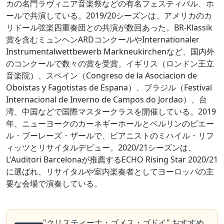
カの名門ラヴィニア音楽祭などの有名フェスティバル、ホ
ールで共演している。2019/20シーズンは、アメリカのカ
リドール弦楽四重奏団との共演が数回あった。BR-Klassik
賞を含むミュンヘンARDコンクールやInternationaler
Instrumentalwettbewerb Markneukirchenなど、国内外
のコンクールで数々の賞を受賞。イギリス（ロンドン王立
音楽院）、スペイン（Congreso de la Asociacion de
Oboistas y Fagotistas de Espana）、ブラジル（Festival
Internacional de Inverno de Campos do Jordao）、台
湾、中国などで国際マスタークラスを開催している。2019
年、ニューヨークのカーネギーホールとベルリンのピエー
ル・ブーレーズ・ザールで、ピアニストのミハイル・リフ
ィッツとリサイタルデビュー。2020/21シーズンは、
L'Auditori Barcelonaが推薦するECHO Rising Star 2020/21
に選ばれ、リサイタルや室内楽奏者としてヨーロッパの主
要な会場で演奏している。
"クリスティーナ・ゴメス・ゴドイ" おすすめ