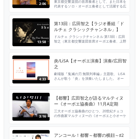
伴奏によるシューマン「3つのロマン
東京都交響楽団の首席奏者として、また日本を
2:06
ス」収録！CD New Release【カン
代表するソロ・オーボエ奏者として活躍する広
田智之と、現在ギター界において最も活躍著し
ティレーヌ】
い大萩康司のデュオ・アルバムです。今作では
美しいメロディが溢れるロマン派を中心とする
第13回：広田智之【ラジオ番組「ド
作品集となりました。注目は、シューマンの代
ルチェ クラシックチャンネル」】
表作のひとつである「3つのロマンス」（ギタ
ー伴奏版）です。オーボエの重要レパートリー
ドルチェ クラシックチャンネル 第13回：広田
である楽曲ですが、...
智之（東京都交響楽団首席オーボエ奏者、上野
13:58
学園大学教授） 放送日：2019年6月30日 パー
ソナリティ：阪口佳澄(さかぐち かすみ) 楽
曲：エルヴィス・コステロ「She」 Dolce
Classic Channel No.13: Tomoyuki HIROTA
炎/LiSA【オーボエ演奏】演奏/広田智
(Oboe) Airdate: June 30...
之
劇場版『鬼滅の刃 無限列車編』主題歌、 LiSA
さんが歌う「炎」を演奏いたしました。 オー
4:33
ボエ：広田智之（東京都交響楽団首席奏者・ソ
リスト） ピアノ・編曲：美野春樹 【 広田智之
公式Twitter】
https://twitter.com/tomoyukihirota 【 広田
【都響】広田智之が語るマルティヌ
智之 公式HP】
ー《オーボエ協奏曲》11月A定期
http://tomoyukihirota.com/in...
三大オーボエ協奏曲のひとつ、20世紀チェコ
の作曲家マルティヌーの《オーボエと小オーケ
3:16
ストラのための協奏曲》。 東京都交響楽団11
月A定期で独奏する首席オーボエ奏者の広田智
之がその聴きどころを語ります。 「フルシャ
との共演楽しみ」 「オーボエ協奏曲の魅力と
アンコール！都響～都響の横顔～♯2
は」 「第3楽章にふたつのカデンツァが含まれ