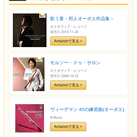
歌う葦－邦人オーボエ作品集－
オクタヴィア・レコード
発売日
2013-11-20
Amazonで見る >
モルソー・ドゥ・サロン
オクタヴィア・レコード
発売日
2008-10-22
Amazonで見る >
ヴィーデマン 45の練習曲(オーボエ)
B Music
Amazonで見る >