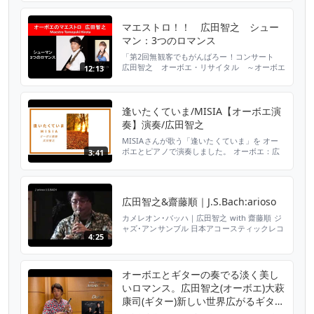
うころ #オーボエ演奏 #ピアノ演奏 #炎 #LiSA
#あいみょん #松田聖子
マエストロ！！ 広田智之 シュー
マン：3つのロマンス
「第2回無観客でもがんばろー！コンサート
広田智之 オーボエ・リサイタル ～オーボエ
12:13
のマエストロが贈る、艶やかな色彩感～」よ
り、シューマンの3つのロマンスをお送りしま
す。 出演：広田智之（オーボエ）、大堀晴津
子（ピアノ） 会場：コピスみよし（三芳町文
逢いたくていま/MISIA【オーボエ演
化会館） 映像・音響制作：YouClassics ディ
奏】演奏/広田智之
レクター 佐竹克之 企画制作：トールツリー
（コピス...
MISIAさんが歌う「逢いたくていま」を オー
ボエとピアノで演奏しました。 オーボエ：広
3:41
田智之（東京都交響楽団首席奏者・ソリスト）
ピアノ・編曲：美野春樹 【 広田智之 公式
Twitter】
https://twitter.com/tomoyukihirota 【 広田
広田智之&齋藤順｜J.S.Bach:arioso
智之 公式HP】
http://tomoyukihirota.com/index.h...
カメレオン･バッハ｜広田智之 with 齋藤順 ジ
ャズ･アンサンブル 日本アコースティックレコ
4:25
ーズ NARP-8005 より 0209_edt.mp4
オーボエとギターの奏でる淡く美し
いロマンス。広田智之(オーボエ)大萩
康司(ギター)新しい世界広がるギター