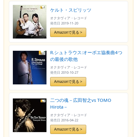
ケルト・スピリッツ
オクタヴィア・レコード
発売日
2019-11-20
Amazonで見る >
R.シュトラウス:オーボエ協奏曲4つ
の最後の歌他
オクタヴィア・レコード
発売日
2010-10-27
Amazonで見る >
二つの魂－広田智之vs TOMO
Hirota－
オクタヴィア・レコード
発売日
2016-04-22
Amazonで見る >