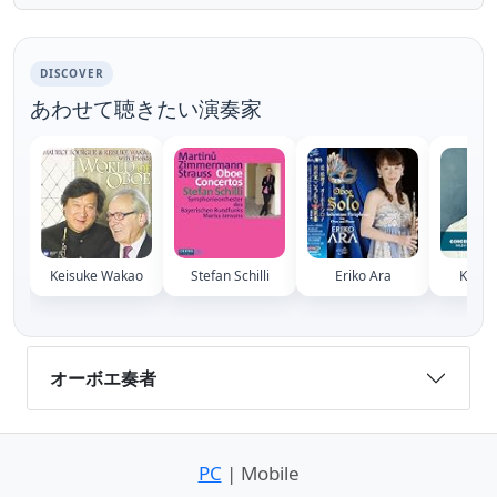
00019&sort= パルティータ 広田智之（オーボ
エ） 曽根麻矢子（チェンバロ） J.S.バッハ
無伴奏パルティータ ト短調 BW...
DISCOVER
あわせて聴きたい演奏家
Keisuke Wakao
Stefan Schilli
Eriko Ara
Kalev 
オーボエ奏者
PC
| Mobile