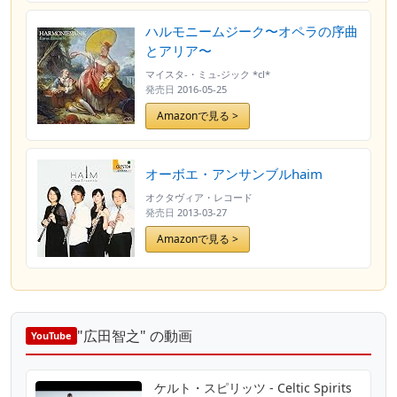
ハルモニームジーク〜オペラの序曲
とアリア〜
マイスタ-・ミュ-ジック *cl*
発売日
2016-05-25
Amazonで見る >
オーボエ・アンサンブルhaim
オクタヴィア・レコード
発売日
2013-03-27
Amazonで見る >
"広田智之" の動画
YouTube
ケルト・スピリッツ - Celtic Spirits