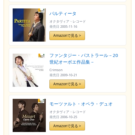
パルティータ
オクタヴィア・レコード
発売日
2005-11-16
Amazonで見る >
ファンタジー・パストラール－20
世紀オーボエ作品集－
Crimson
発売日
2009-10-21
Amazonで見る >
モーツァルト・オペラ・デュオ
オクタヴィア・レコード
発売日
2006-10-25
Amazonで見る >