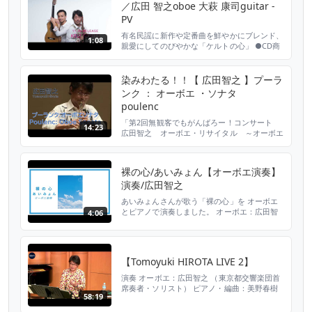
／広田 智之oboe 大萩 康司guitar -
PV
有名民謡に新作や定番曲を鮮やかにブレンド、
1:08
親愛にしてのびやかな「ケルトの心」 ●CD商
品情報 2019年11月20日（水）発売 「ケルト・
スピリッツ」 OVCC-00151 通常CD盤 定価：
3,000円＋税 ●演奏者 広田 智之（オーボエ）/
染みわたる！！【 広田智之 】プーラ
Tomoyuki Hirota (oboe) 大萩 康司（ギタ
ンク ： オーボエ ・ソナタ
ー）/ Yasuji Ohagi (guit...
poulenc
「第2回無観客でもがんばろー！コンサート
14:23
広田智之 オーボエ・リサイタル ～オーボエ
のマエストロが贈る、艶やかな色彩感～」よ
り、プーランクのオーボエ・ソナタをお送りし
ます。 出演：広田智之（オーボエ）、大堀晴
裸の心/あいみょん【オーボエ演奏】
津子（ピアノ） 会場：コピスみよし（三芳町
演奏/広田智之
文化会館） 映像・音響制作：YouClassics デ
ィレクター 佐竹克之 企画制作：トールツリ
あいみょんさんが歌う「裸の心」を オーボエ
ー（コピ...
とピアノで演奏しました。 オーボエ：広田智
4:06
之（東京都交響楽団首席奏者・ソリスト） ピ
アノ・編曲：美野春樹 【 広田智之 公式
Twitter】
https://twitter.com/tomoyukihirota 【 広田
【Tomoyuki HIROTA LIVE 2】
智之 公式HP】
http://tomoyukihirota.com/index.html ...
演奏 オーボエ：広田智之 （東京都交響楽団首
席奏者・ソリスト） ピアノ・編曲：美野春樹
58:19
いのちの歌 炎 瑠璃色の地球 月光 LOVE LOVE
LOVE 裸の心 会いたい 逢いたくていま 桜色舞