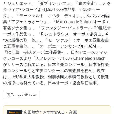
とジュリエット」「ダブリン･カフェ」「青の宇宙」、オク
タヴィア･レコードよりJ.S.バッハ作品集「パルティー
タ」、「モーツァルト オペラ デュオ」、J.S.バッハ作品
集「アフェトゥオーソ」、「Morceau de Salon -オーボエ
有名ソナタ集-」、「ファンタジー･パストラール -20世紀オ
ーボエ作品集-」、「R.シュトラウス：オーボエ協奏曲、4
つの最後の歌 他」、「モーツァルト：オーボエ四重奏曲
＆五重奏曲他」、「オーボエ・アンサンブル HAIM」、
「歌う葦 -邦人オーボエ作品集-」、日本アコースティッ
クレコーズより「カメレオン・バッハ Chameleon Bach」
がリリースされている。日本音楽コンクール、日本管打楽
器コンクールなど主要コンクールの審査員を務め、現在
は、上野学園大学教授、桐朋学園大学特任教授として後進
の指導にも努めている。日本オーボエ協会常任理事。
TomoyukiHirota
"広田智之" おすすめCD・音源
Amazon