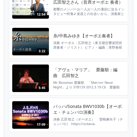
広田智之さん（首席オーボエ 奏者）
る新しい楽譜を使用」 東京都交響楽団第760回
定期演奏会...
都響のメンバーお一人お一人の素顔に迫るイン
タビュー特集♪ 楽器との出会いから、演奏家と
12:54
しての喜びや苦労、お気に入りのリフレッシュ
方法まで・・・ 演奏家を目指す若手奏者にも
ぜひ見ていただきたいコーナーです。
糸/中島みゆき【オーボエ奏者】
演奏 オーボエ：広田智之（東京都交響楽団首
席奏者・ソリスト） ピアノ・編曲：美野春樹
3:22
【YouTubeライブ日程】 2021年2月8日（月）
19時～ 是非ご覧くださいませ。 【 広田智之
公式Twitter】
https://twitter.com/tomoyukihirota 【 広田
「アヴェ・マリア」 齋藤順：編
智之 公式HP】 http://tomoyukihirota.co...
曲 広田智之
Mr Bassman 齋藤順 「Marron Neue
Night」より STB139 2012.3.19 Cb 齋藤順
5:45
Pf 塩入俊哉 Gt 小林健作 Per 阪本純志
Ob 広田智之 音響：大阪音研 長戸哲夫
MR.BASSMAN! 齋藤順 公式ホームページ
https://junsaitoh.com/ Jun Saitoh Channel
バッハ/Sonata BWV1030b【オーボ
齋藤順...
エ・チェンバロ演奏】
演奏 広田智之（オーボエ） 曽根麻矢子（チ
ェンバロ） https://octavia-
17:09
shop.com/shop/shopdetail.html?
brandcode=000000000264&search=OVCC-