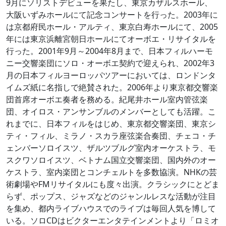
9月にソリストデビューを果たし、東京カザルスホール、
大阪いずみホールにて記念コンサートを行った。2003年に
は京都府民ホール・アルティ、東京白寿ホールにて、2005
年には東京浜離宮朝日ホールにてオーボエ・リサイタルを
行った。2001年9月～2004年8月まで、日本フィルハーモ
ニー交響楽団にソロ・オーボエ契約で迎えられ、2002年3
月の日本フィルヨーロッパツアーにおいては、ロンドンタ
イムズ紙に名指しで絶賛された。2006年より東京都交響楽
団首席オーボエ奏者を務める。紀尾井ホール室内管弦楽
団、オイロス・アンサンブルのメンバーとしても活躍。こ
れまでに、日本フィルをはじめ、東京都交響楽団、東京シ
ティ・フィル、ミラノ・スカラ座弦楽合奏団、チェコ・チ
ェンバーソロイスツ、ザルツブルグ室内オーケストラ、モ
スクワソロイスツ、ベトナム国立交響楽団、国内外のオー
ケストラ、室内楽団とコンチェルトを多数協演。NHKの芸
術劇場やFMリサイタルにも度々出演。クラシックにとどま
らず、ポップス、ジャズなどのジャンルレスな活動が注目
を集め、都内ライブハウスでのライブは毎回人気を博して
いる。ソロCDはビクターエンタテインメントより「ロミオ