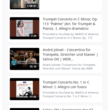
1:08:07
Trumpet Concerto in C Minor, Op.
113 "Poème" (Arr. for Trumpet &
Piano) : I. Allegro dramatico
Provided to YouTube by NAXOS of America
7:29
Trumpet Concerto in C Minor, Op. 113
"Poème" (Arr. for Trumpet & Piano) : I.
Allegro dramatico · Selina Ott · En-Chia Lin
Desenclos, Vasi...
André Jolivet - Concertino für
Trompete, Streicher und Klavier |
Selina Ott | WDR
Sinfonieorchester
André Jolivets "Concertino für Trompete,
10:19
Streicher und Klavier" führte das WDR
Sinfonieorchester mit Solistin Selina Ott
unter der Leitung von Andris Poga am
30.11.2018 in der K...
Trumpet Concerto No. 1 in C
Minor: I. Allegro con fuoco
Provided to YouTube by NAXOS of America
Trumpet Concerto No. 1 in C Minor: I.
11:05
Allegro con fuoco · Selina Ott Arutiunian,
Peskin & Desenclos: Trumpet Concertos ℗
2020 Orfeo Relea...
Selina Ott / Gewinnerin des 67.