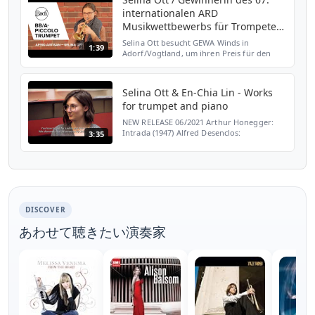
internationalen ARD
Musikwettbewerbs für Trompeten
(GER)
Selina Ott besucht GEWA Winds in
1:39
Adorf/Vogtland, um ihren Preis für den
ersten Platz beim 67. internationalen ARD
Musikwettbewerbs auszusuchen: eine Bach
Bb/A-Piccolo AP 190 Art...
Selina Ott & En-Chia Lin - Works
for trumpet and piano
NEW RELEASE 06/2021 Arthur Honegger:
Intrada (1947) Alfred Desenclos:
3:35
Incantation, Thrène et Danse (1953)
Heinrich Sutermeister: Gavotte de Concert
(1950) Sergej Wassilenko: Kon...
DISCOVER
あわせて聴きたい演奏家