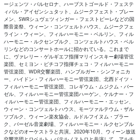
ージェンツ・バルセロナ、ハーブストゴールド・フェステ
ィバル・アイゼンシュタット、ムジークフェスト・ブレー
メン、SWRシュヴェツィンガー・フェストピーレなどの国
際音楽祭、ウィーン・コンツェルトハウス、ムジークフェ
ライン・ウィーン、フィルハーモニー・ベルリン、フィル
ハーモニー・ルクセンブルク、コンツェルトハウス・ベル
リンなどのコンサートホールに招かれている。これまで
に、ヴァレリー・ゲルギエフ指揮マリインスキー劇場管弦
楽団、セミヨン・ビチコフ指揮チェコ・フィルハーモニー
管弦楽団、WDR交響楽団、ハンブルガー・シンフォニカ
ー、ハイドン・フィルハーモニー管弦楽団、北西ドイツ・
フィルハーモニー管弦楽団、コレギウム・ムジクム・バー
ゼル、フィルハーモニー管弦楽団ハーゲン、ケルナー・フ
ィルハーモニー管弦楽団、フィルハーモニー・エッセン、
ウィーン・コンツェルトハウス、モーツァルテウム・ザル
ツブルク、ウィーン楽友協会、ルドルフイヌム・プラー
ク、バーゼル音楽劇場、フィルハーモニー・ルクセンブル
クなどのオーケストラと共演。2020年10月、ウィーン放送
交響楽団とロベルト・パテルノストロと共演して、アルチ