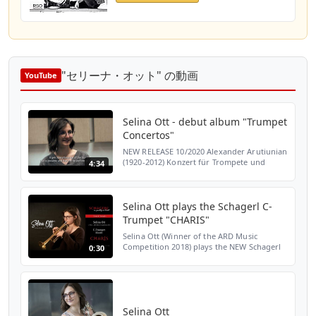
"セリーナ・オット" の動画
YouTube
Selina Ott - debut album "Trumpet
Concertos"
NEW RELEASE 10/2020 Alexander Arutiunian
(1920-2012) Konzert für Trompete und
4:34
Orchester As-Dur Vladimir Peskin (1906-
1988) Konzert für Trompete und Orchester
Nr. 1 c-Moll Alfred...
Selina Ott plays the Schagerl C-
Trumpet "CHARIS"
Selina Ott (Winner of the ARD Music
Competition 2018) plays the NEW Schagerl
0:30
C-Trumpet Model "CHARIS" Georges Enesco
// Légende You want to know more about
the instrument? Visit...
Selina Ott