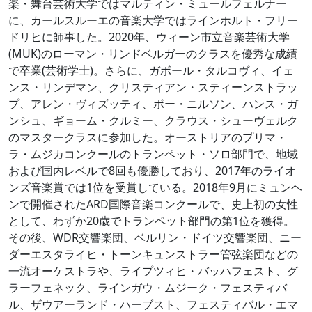
楽・舞台芸術大学ではマルティン・ミュールフェルナー
に、カールスルーエの音楽大学ではラインホルト・フリー
ドリヒに師事した。2020年、ウィーン市立音楽芸術大学
(MUK)のローマン・リンドベルガーのクラスを優秀な成績
で卒業(芸術学士)。さらに、ガボール・タルコヴィ、イェ
ンス・リンデマン、クリスティアン・スティーンストラッ
プ、アレン・ヴィズッティ、ボー・ニルソン、ハンス・ガ
ンシュ、ギョーム・クルミー、クラウス・シューヴェルク
のマスタークラスに参加した。オーストリアのプリマ・
ラ・ムジカコンクールのトランペット・ソロ部門で、地域
および国内レベルで8回も優勝しており、2017年のライオ
ンズ音楽賞では1位を受賞している。2018年9月にミュンヘ
ンで開催されたARD国際音楽コンクールで、史上初の女性
として、わずか20歳でトランペット部門の第1位を獲得。
その後、WDR交響楽団、ベルリン・ドイツ交響楽団、ニー
ダーエスタライヒ・トーンキュンストラー管弦楽団などの
一流オーケストラや、ライプツィヒ・バッハフェスト、グ
ラーフェネック、ラインガウ・ムジーク・フェスティバ
ル、ザウアーランド・ハーブスト、フェスティバル・エマ