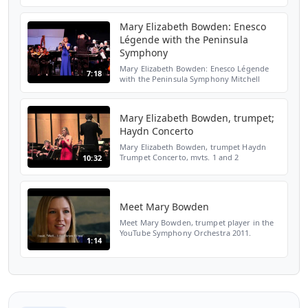
Mary Elizabeth Bowden, trumpet Meghan
Brachle, flute Judy Christy, oboe Daniela
Shtereva, violi...
Mary Elizabeth Bowden: Enesco
Légende with the Peninsula
Symphony
Mary Elizabeth Bowden: Enesco Légende
7:18
with the Peninsula Symphony Mitchell
Sardou Klein, conductor
Mary Elizabeth Bowden, trumpet;
Haydn Concerto
Mary Elizabeth Bowden, trumpet Haydn
Trumpet Concerto, mvts. 1 and 2
10:32
Meet Mary Bowden
Meet Mary Bowden, trumpet player in the
YouTube Symphony Orchestra 2011.
1:14