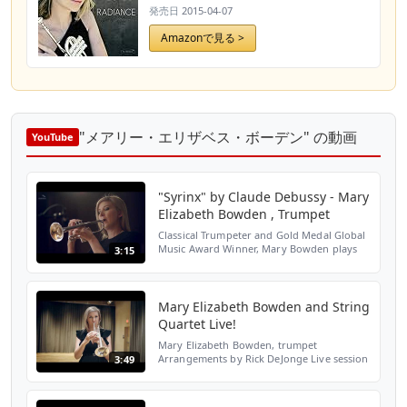
発売日
2015-04-07
Amazonで見る >
"メアリー・エリザベス・ボーデン" の動画
YouTube
"Syrinx" by Claude Debussy - Mary
Elizabeth Bowden , Trumpet
Classical Trumpeter and Gold Medal Global
Music Award Winner, Mary Bowden plays
3:15
"Syrinx" by Claude Debussy. Mary is a finals
trumpet judge for the 2018 Ictus
International Music...
Mary Elizabeth Bowden and String
Quartet Live!
Mary Elizabeth Bowden, trumpet
Arrangements by Rick DeJonge Live session
3:49