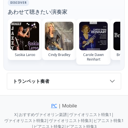
DISCOVER
あわせて聴きたい演奏家
Saskia Laroo
Cindy Bradley
Carole Dawn
Bria S
Reinhart
トランペット奏者
PC
| Mobile
X
|
おすすめヴァイオリン楽譜
|
ヴァイオリニスト特集1
|
ヴァイオリニスト特集2
|
ヴァイオリニスト特集3
|
ピアニスト特集1
|
ピアニスト特集2
|
ピアニスト特集3