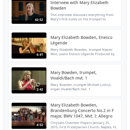
Interview with Mary Elizabeth
Bowden
This interview discusses everything from
Mary's first notes on the trumpet to
42:52
forging her path as a soloist and
overcoming a major lip injury. She also
discusses time management...
Mary Elizabeth Bowden, Enesco
Légende
Mary Elizabeth Bowden, trumpet Naomi
Woo, piano Enesco Légende Produced by
6:41
Pablo Camacho
Mary Bowden, trumpet,
Vivaldi/Bach mvt. 1
Mary Bowden, trumpet Michael Lodico,
organ Vivaldi/Bach mvt. 1
2:42
Mary Elizabeth Bowden,
Brandenburg Concerto No.2 in F
major, BWV 1047, Mvt. I: Allegro
Chrysalis Chamber Players January 25,
4:52
2015, First Presbyterian Church, Naples, FL