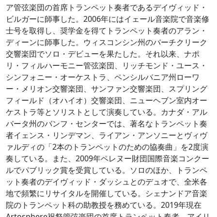
ア管弦楽団の首席トランペット奏者であるデイヴィッド・
ビルガーに師事した。2006年にはイェール音楽院で音楽修
士号を取得し、奨学金を得てトランペット奏者のアラン・
ディーンに師事した。ウィスコンシン州のバーチクリーク
交響楽団でソロ・デビューを果たした。それ以来、ナポ
リ・フィルハーモニー管弦楽団、リッチモンド・ユース・
シンフォニー・オーケストラ、ペンシルバニア州ローワ
ー・メリオン交響楽団、サンファン交響楽団、スプリング
フィールド（オハイオ）交響楽団、ニューヘブン室内オー
ケストラ等とソリストとして演奏している。カナダ・アル
バータ州のバンフ・センターでは、著名なトランペット奏
者イェンス・リンデマン、ライアン・アンソニーとヴィヴ
ァルディの「2本のトランペットのための協奏曲」を2度演
奏している。また、2009年ペレヌー財団国際音楽コンクー
ルでパブリック賞を受賞している。ソロのほか、トランペ
ット奏者のデイヴィッド・ダッシュとのデュオで、全米各
地で頻繁にリサイタルを開催している。シェナンドア音楽
院のトランペット科の助教授を務めている。2019年現在
Artosphere祝祭管弦楽団の首席トランペット奏者、アイリ