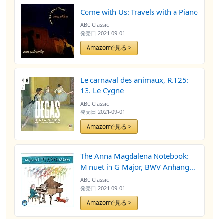
Come with Us: Travels with a Piano
ABC Classic
発売日
2021-09-01
Amazonで見る >
Le carnaval des animaux, R.125:
13. Le Cygne
ABC Classic
発売日
2021-09-01
Amazonで見る >
The Anna Magdalena Notebook:
Minuet in G Major, BWV Anhang
114
ABC Classic
発売日
2021-09-01
Amazonで見る >