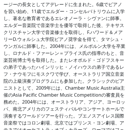
ージーの長女としてアデレードに生まれた。6歳でピアノ
を習い始め、11歳でエルダー・コンセルバトリウムに入学
し、著名な教育者であるエレオノーラ・シヴァンに師事。
エルダー音楽院で音楽学士を優等で取得した後、テキサス
クリスチャン大学で音楽修士を取得し、F.ハワード＆メア
リーD.ウォルシュ大学院ピアノ奨学金を得て、タマシュ・
ウンガルに師事した。2004年には、メルボルン大学を卒業
し、ロナルド・ファーレン＝プライス氏の指導のもと、音
楽芸術博士号を取得した。またレオポルド・ゴドフスキー
の弟子であったハインリッヒ・ノイハウスの弟子であるレ
フ・ナウモフにモスクワで学び、オーストラリア国立音楽
院の上級演奏プログラムにも参加した。クラシックのピア
ニストとして、2009年には、Chamber Music Australia主
催のAsia Pacific Chamber Music Competitionの審査員を
務めた。2004年には、オーストラリア、アジア、ヨーロッ
パ、南北アメリカのフェスティバルやコンサートホールで
演奏するワールドツアーを行った。ブエノスアイレス国際
音楽祭ではコロン劇場、北京ではプリンス・ヨン劇場、ア
テネではオーケストラ・オブ・カラーズ、ローマではフェ