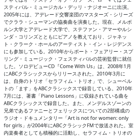
スティバル・ミュージカル・デッリ・ナジオーニに出演。
2005年には、アデレード交響楽団のマスターズ・シリーズ
でクララ・シューマンの協奏曲を演奏した。現在、メルボ
ルン大学とアデレード大学で、ステファン・アマーやルシ
ンダ・コリンズとともにピアノを教えており、ジャネッ
ト・クラーク・ホールのアーティスト・イン・レジデンス
にも参加している。2010年からポート・フェアリー・スプ
リング・ミュージック・フェスティバルの芸術監督に就任
した。ソロデビューCD『Come With Us』は、2008年1月
にABCクラシックスからリリースされた。2010年3月に
は、自身のトリオ「セラフィム・トリオ」で、シューベル
トの「ます」をABCクラシックスで録音している。2010年
7月には、著書「Piano Lessons」に収録されている曲を
ABCクラシックスで録音した。また、メンデルスゾーンの
兄弟であるファニーとフェリックスについての2部構成の
ラジオ・ドキュメンタリー「Art is not for women: only
for girls」が2004年にABCクラシックFMで放送された。室
内楽奏者としても積極的に活動し、セラフィム・トリオの