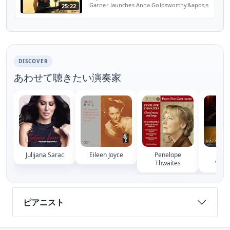
Garner launches Anna Goldsworthy&apos;s
25:22
new memoir, Piano Lessons. Garner is
followed by Goldsworthy herself, who also
performs a favour...
DISCOVER
あわせて聴きたい演奏家
Julijana Sarac
Eileen Joyce
Penelope
Nat
Thwaites
Vlas
ピアニスト