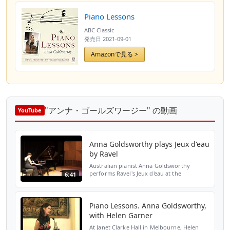
Piano Lessons
ABC Classic
発売日
2021-09-01
Amazonで見る >
"アンナ・ゴールズワージー" の動画
YouTube
Anna Goldsworthy plays Jeux d'eau
by Ravel
Australian pianist Anna Goldsworthy
performs Ravel's Jeux d'eau at the
6:41
Melbourne Recital Centre, May 2013
Piano Lessons. Anna Goldsworthy,
with Helen Garner
At Janet Clarke Hall in Melbourne, Helen