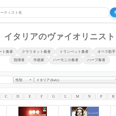
イタリアのヴァイオリニスト
ート奏者
クラリネット奏者
トランペット奏者
オペラ歌手
指揮者
作曲家
ハーモニカ奏者
ハープ奏者
性別
イタリア (Italy)
C
D
E
F
G
L
M
N
P
R