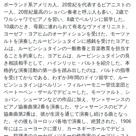
ポーランド系アメリカ人。20世紀を代表するピアニストの
一人。20世紀最高のショパン奏者と呼ぶ人も多い。2歳で
ワルシャワでピアノを習い、8歳でベルリンに留学した。
10歳のとき、母親に連れられて有名なヴァイオリニスト、
ヨーゼフ・ヨアヒムのオーディションを受けた。モーツァ
ルトを演奏したルービンシュタインに感銘を受けたヨアヒ
ムは、ルービンシュタインの一般教養と音楽教育を担当す
ることを約束した。ヨアヒムは、ルービンシュタインの良
き相談相手として、ハインリッヒ・バルトを紹介した。本
格的な演奏活動の第一歩を踏み出したのは、バルトの指導
を受けてからである。わずか3年間のドイツ留学で、ルー
ビンシュタインはベルリン・フィルハーモニー管弦楽団と
ベートーベン・ザールでデビューした。モーツァルト、シ
ョパン、シューマンなどの作品に加え、サン＝サーンスの
ピアノ協奏曲第2番を演奏した。サン＝サーンスのピアノ
協奏曲第2番は、彼が生涯を通じて演奏し続ける曲となっ
た。その後もヨーロッパ各地で演奏し、絶賛された。1906
年にはニューヨークに渡り、カーネギーホールでデビュ
ー。指揮者のクーセヴィツキーや作曲家のイーゴリ・スト