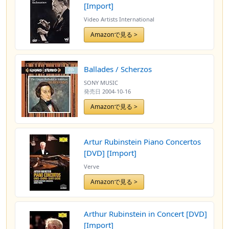
[Import]
Video Artists International
Amazonで見る >
Ballades / Scherzos
SONY MUSIC
発売日
2004-10-16
Amazonで見る >
Artur Rubinstein Piano Concertos
[DVD] [Import]
Verve
Amazonで見る >
Arthur Rubinstein in Concert [DVD]
[Import]