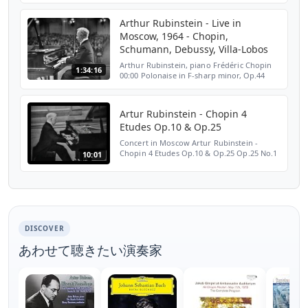
Wallenstein Part 1 of 2
Arthur Rubinstein - Live in
Moscow, 1964 - Chopin,
Schumann, Debussy, Villa-Lobos
Arthur Rubinstein, piano Frédéric Chopin
1:34:16
00:00 Polonaise in F-sharp minor, Op.44
10:58 Impromptu in G-flat major, Op.51
16:11 Nocturne in D-flat major, Op.27 No.2
Piano Sonata N...
Artur Rubinstein - Chopin 4
Etudes Op.10 & Op.25
Concert in Moscow Artur Rubinstein -
Chopin 4 Etudes Op.10 & Op.25 Op.25 No.1
10:01
A-flat major Op.10 No. 5 G-flat major Op.25
No. 5 E minor Op.10 No. 4 C-sharp minor
DISCOVER
あわせて聴きたい演奏家