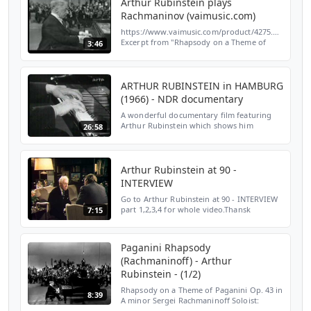
Arthur Rubinstein plays
Rachmaninov (vaimusic.com)
https://www.vaimusic.com/product/4275.html
Excerpt from "Rhapsody on a Theme of
3:46
Paganini" played by Arthur Rubinstein
(Sergei Rachmaninov) From: VAI DVD 4275
Arthur Rubinstein p...
ARTHUR RUBINSTEIN in HAMBURG
(1966) - NDR documentary
A wonderful documentary film featuring
Arthur Rubinstein which shows him
26:58
improvising a lot and playing snippets
from the following works: Chopin: Etude in
A-Flat Major, Op. 25 N...
Arthur Rubinstein at 90 -
INTERVIEW
Go to Arthur Rubinstein at 90 - INTERVIEW
part 1,2,3,4 for whole video.Thansk
7:15
Paganini Rhapsody
(Rachmaninoff) - Arthur
Rubinstein - (1/2)
Rhapsody on a Theme of Paganini Op. 43 in
8:39
A minor Sergei Rachmaninoff Soloist:
Arthur Rubinstein Conductor: Alfred