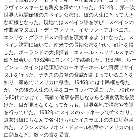
ラヴィンスキーとも親交を深めていった。1914年、第一次
世界大戦開始後のスペイン公演は、彼の人生にとって大き
な転機となった。現地ではスペイン語を学び、スペインの
作曲家マヌエル・デ・ファリャ、イサック・アルベニス、
エンリケ・グラナドスの作品を演奏するようになった。ス
ペイン訪問に続いて、南米での長期公演を行い、好評を博
した。ポーランドの大指揮者、エミール・ムリナルスキの
娘と出会い、1932年にロンドンで結婚した。1937年、ルー
ビンシュタインは絶頂期のカーネギーホールで再度リサイ
タルを行った。ナチスの占領の脅威が高まっていることを
知り、家族でアメリカに移住。1946年には市民権を得た
が、その後の人生の大半をヨーロッパで過ごした。70代か
ら80代にかけて、高齢で健康を害しながらも演奏活動を続
けた。目が見えなくなってからも、世界各地で講演や指導
を行っていた。1982年にスイスのジュネーブで亡くなり、
遺灰は彼にちなんで名付けられたイスラエルの森に埋葬さ
れた。フランスのレジオン・ドヌール勲章やアメリカの自
由勲章など、数々の賞を受賞。