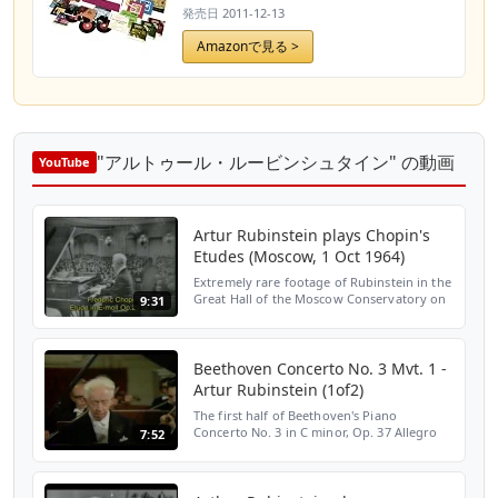
発売日
2011-12-13
Amazonで見る >
"アルトゥール・ルービンシュタイン" の動画
YouTube
Artur Rubinstein plays Chopin's
Etudes (Moscow, 1 Oct 1964)
Extremely rare footage of Rubinstein in the
Great Hall of the Moscow Conservatory on
9:31
1 October 1964. He plays four of Chopin's
etudes in this video: A-flat, Op.25 No.1 G-
flat, O...
Beethoven Concerto No. 3 Mvt. 1 -
Artur Rubinstein (1of2)
The first half of Beethoven's Piano
Concerto No. 3 in C minor, Op. 37 Allegro
7:52
con brio performed by Artur Rubinstein
and the Concertgebouw Orchestra. This
was filmed in Concertg...