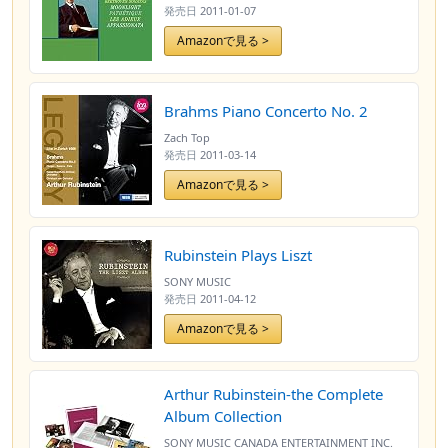
発売日
2011-01-07
Amazonで見る >
Brahms Piano Concerto No. 2
Zach Top
発売日
2011-03-14
Amazonで見る >
Rubinstein Plays Liszt
SONY MUSIC
発売日
2011-04-12
Amazonで見る >
Arthur Rubinstein-the Complete
Album Collection
SONY MUSIC CANADA ENTERTAINMENT INC.