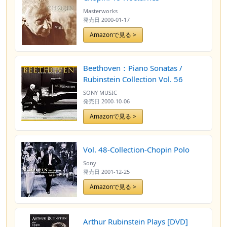
Masterworks
発売日
2000-01-17
Amazonで見る >
Beethoven：Piano Sonatas /
Rubinstein Collection Vol. 56
SONY MUSIC
発売日
2000-10-06
Amazonで見る >
Vol. 48-Collection-Chopin Polo
Sony
発売日
2001-12-25
Amazonで見る >
Arthur Rubinstein Plays [DVD]