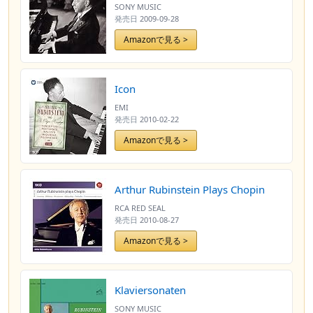
SONY MUSIC
発売日
2009-09-28
Amazonで見る >
Icon
EMI
発売日
2010-02-22
Amazonで見る >
Arthur Rubinstein Plays Chopin
RCA RED SEAL
発売日
2010-08-27
Amazonで見る >
Klaviersonaten
SONY MUSIC