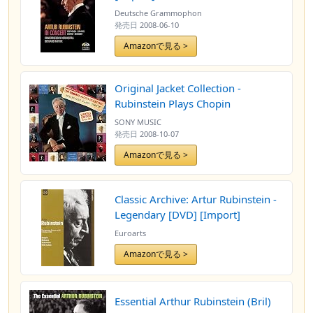
Deutsche Grammophon
発売日
2008-06-10
Amazonで見る >
Original Jacket Collection -
Rubinstein Plays Chopin
SONY MUSIC
発売日
2008-10-07
Amazonで見る >
Classic Archive: Artur Rubinstein -
Legendary [DVD] [Import]
Euroarts
Amazonで見る >
Essential Arthur Rubinstein (Bril)