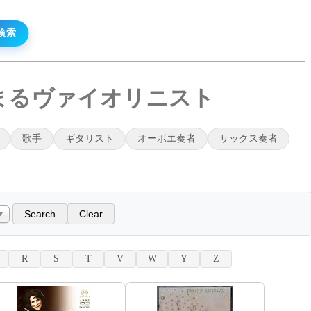
始まるヴァイオリニスト
歌手
ギタリスト
オーボエ奏者
サックス奏者
R
S
T
V
W
Y
Z