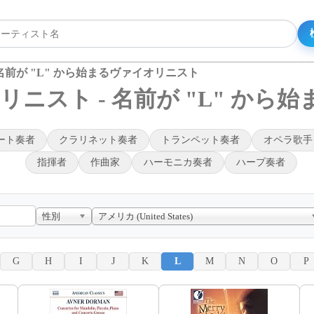
名前が "L" から始まるヴァイオリニスト
ニスト - 名前が "L" から
ート奏者
クラリネット奏者
トランペット奏者
オペラ歌手
指揮者
作曲家
ハーモニカ奏者
ハープ奏者
性別
アメリカ (United States)
G
H
I
J
K
L
M
N
O
P