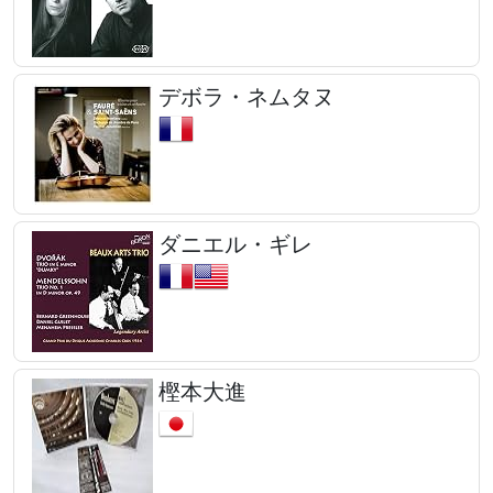
デボラ・ネムタヌ
ダニエル・ギレ
樫本大進