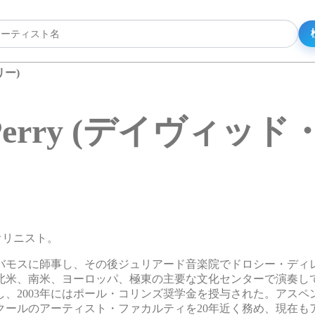
リー)
d Perry (デイヴィッ
イオリニスト。
バモスに師事し、その後ジュリアード音楽院でドロシー・ディ
米、南米、ヨーロッパ、極東の主要な文化センターで演奏してい
、2003年にはポール・コリンズ奨学金を授与された。アスペ
クールのアーティスト・ファカルティを20年近く務め、現在も