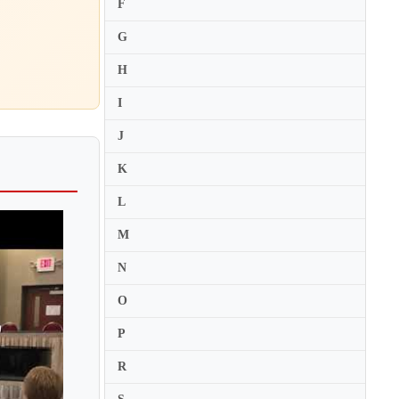
F
Daniel Kobialka
G
Daniel Lozakovich
H
Daniel Migdal
I
Daniel Rohn
J
Daniel Rowland
Danielle Belen Nesmith
K
Danwen Jiang
L
Darina Maleeva
M
Darol Anger
N
Darragh Morgan
O
David Aaron Carpenter
David Cerone
P
David Davidson
R
David Fruhwirth