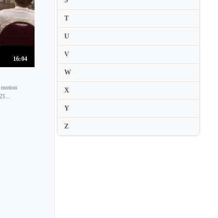
S
David Garrett
T
David Grimal
U
David Kim
David Nadien
V
16:04
David Oistrakh
W
David Perry
h motion
X
21...
David Radzynski
Y
David Yonan
Z
Dawn Dongeun Wohn
Deborah Marchetti
Deborah Nemtanu
Denes Zsigmondy
Denis Goldfeld
Denise Soriano-Boucherit