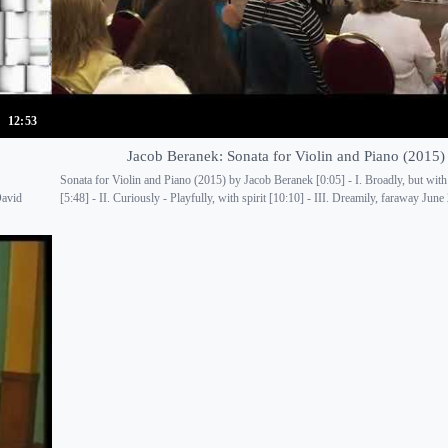
12:53
Jacob Beranek: Sonata for Violin and Piano (2015)
Sonata for Violin and Piano (2015) by Jacob Beranek [0:05] - I. Broadly, but wit
David
[5:48] - II. Curiously - Playfully, with spirit [10:10] - III. Dreamily, faraway June 