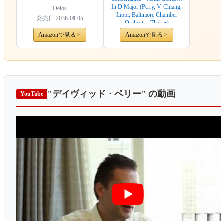
In D Major (Perry, V. Chiang,
Delos
Lippi, Baltimore Chamber
発売日
2036-09-05
Orchestra, Thakar)
Amazonで見る >
Amazonで見る >
"デイヴィッド・ペリー"
の動画
YouTube