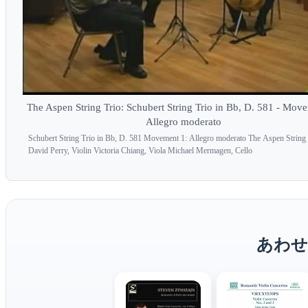
The Aspen String Trio: Schubert String Trio in Bb, D. 581 - Mov
Allegro moderato
Schubert String Trio in Bb, D. 581 Movement 1: Allegro moderato The Aspen String 
David Perry, Violin Victoria Chiang, Viola Michael Mermagen, Cello
あわせ