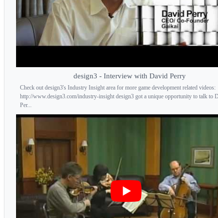
design3 - Interview with David Perry
Check out design3's Industry Insight area for more game development related videos:
http://www.design3.com/industry-insight design3 got a unique opportunity to talk to 
Per...