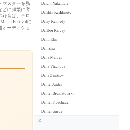
トマスターを務
Daichi Nakamura
などに頻繁に客
Daishin Kashimoto
の録音は、デロ
Festivalに
Daisy Kennedy
国オーディショ
Dalibor Karvay
Dami Kim
Dan Zhu
Dana Maiben
Dana Vlachova
Dana Zemtsov
Daniel Andai
Daniel Broniatowski
Daniel Froschauer
Daniel Gaede
Daniel Guilet
E
Daniel Hope