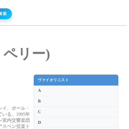
ド・ペリー)
ヴァイオリニスト
A
B
レイ、ポール・
C
る。1995年
ン室内交響楽団
D
アスペン弦楽ト