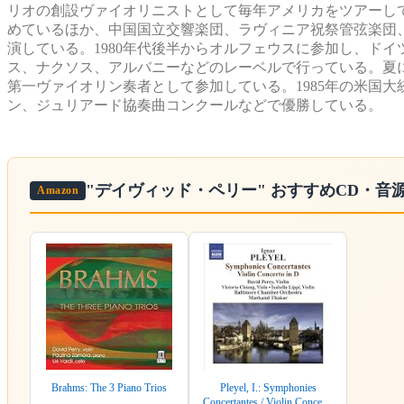
リオの創設ヴァイオリニストとして毎年アメリカをツアーし
めているほか、中国国立交響楽団、ラヴィニア祝祭管弦楽団
演している。1980年代後半からオルフェウスに参加し、ド
ス、ナクソス、アルバニーなどのレーベルで行っている。夏にウィスコン
第一ヴァイオリン奏者として参加している。1985年の米国
ン、ジュリアード協奏曲コンクールなどで優勝している。
"デイヴィッド・ペリー"
おすすめCD・音
Amazon
Brahms: The 3 Piano Trios
Pleyel, I.: Symphonies
Concertantes / Violin Concerto