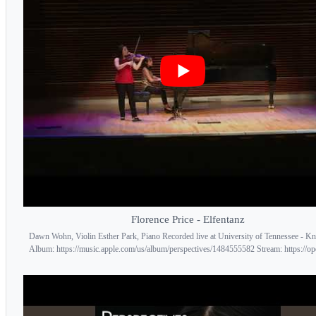
Florence Price - Elfentanz
Dawn Wohn, Violin Esther Park, Piano Recorded live at University of Tennessee - Kn
Album: https://music.apple.com/us/album/perspectives/1484555582 Stream: https://ope