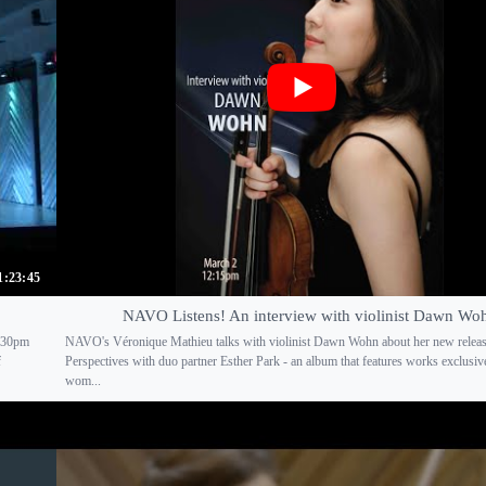
1:23:45
NAVO Listens! An interview with violinist Dawn Wo
7:30pm
NAVO's Véronique Mathieu talks with violinist Dawn Wohn about her new relea
f
Perspectives with duo partner Esther Park - an album that features works exclusiv
wom...