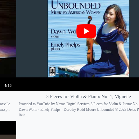
4:16
3 Pieces for Violin & Piano: No. 1, Vignette
oxville
Provided to YouTube by Naxos Digital Services 3 Pieces for Violin & Piano: No. 
n.sp...
Dawn Wohn · Emely Phelps · Dorothy Rudd Moore Unbounded ℗ 2023 Delos P
Rele...