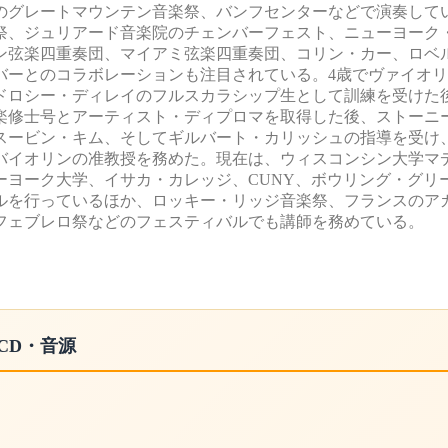
のグレートマウンテン音楽祭、バンフセンターなどで演奏して
祭、ジュリアード音楽院のチェンバーフェスト、ニューヨーク
ン弦楽四重奏団、マイアミ弦楽四重奏団、コリン・カー、ロベ
バーとのコラボレーションも注目されている。4歳でヴァイオ
ドロシー・ディレイのフルスカラシップ生として訓練を受けた
楽修士号とアーティスト・ディプロマを取得した後、ストーニ
スービン・キム、そしてギルバート・カリッシュの指導を受け
バイオリンの准教授を務めた。現在は、ウィスコンシン大学マ
ーヨーク大学、イサカ・カレッジ、CUNY、ボウリング・グリ
ルを行っているほか、ロッキー・リッジ音楽祭、フランスのア
フェブレロ祭などのフェスティバルでも講師を務めている。
CD・音源