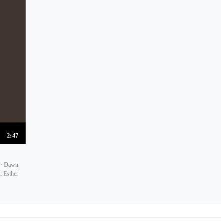
2:47
 · Dawn
: Esther