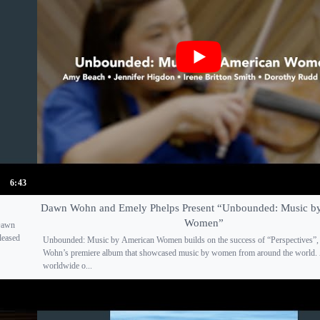
6:43
Dawn Wohn and Emely Phelps Present “Unbounded: Music b
Women”
 Dawn
leased
Unbounded: Music by American Women builds on the success of “Perspectives”
Wohn’s premiere album that showcased music by women from around the world. 
worldwide o...