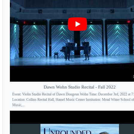
Dawn Wohn Studio Recital - Fall 2022
Event: Violin Studio Recital of Dawn Dongeun Wohn Time: December 3rd, 2022 at 
Location: Collins Recital Hall, Hamel Music Center Institution: Mead Witter School o
Music,...