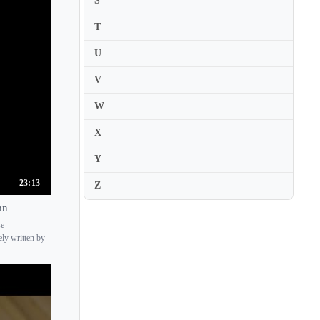
S
David Garrett
T
David Grimal
U
David Kim
David Nadien
V
David Oistrakh
W
David Perry
X
David Radzynski
Y
David Yonan
23:13
Z
Dawn Dongeun Wohn
hn
Deborah Marchetti
se
Deborah Nemtanu
ely written by
Denes Zsigmondy
Denis Goldfeld
Denise Soriano-Boucherit