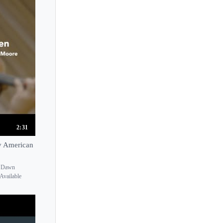
Deniz Aydin
Detlef Hahn
Devy Erlih
Diana-Maria Turcu
Diana Galvydyte
Diana Tishchenko
Diana Yukawa
Diane Monroe
Didier Lockwood
2:31
Diemut Poppen
y American
Dimitri Murrath
, Dawn
Dmitri Berlinsky
Available
Dmitri Kogan
Dmitry Sitkovetsky
Dmytro Udovychenko