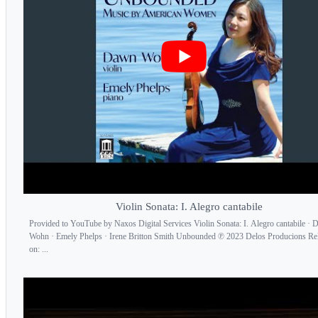
Violin Sonata: I. Alegro cantabile
Provided to YouTube by Naxos Digital Services Violin Sonata: I. Alegro cantabile ·
Wohn · Emely Phelps · Irene Britton Smith Unbounded ℗ 2023 Delos Producions Re
on: ...