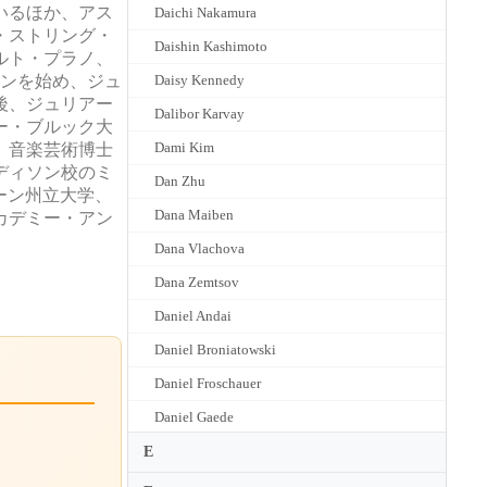
いるほか、アス
Daichi Nakamura
・ストリング・
Daishin Kashimoto
ルト・プラノ、
リンを始め、ジュ
Daisy Kennedy
後、ジュリアー
Dalibor Karvay
ー・ブルック大
Dami Kim
、音楽芸術博士
ディソン校のミ
Dan Zhu
ーン州立大学、
Dana Maiben
カデミー・アン
Dana Vlachova
Dana Zemtsov
Daniel Andai
Daniel Broniatowski
Daniel Froschauer
Daniel Gaede
Daniel Guilet
E
Daniel Hope