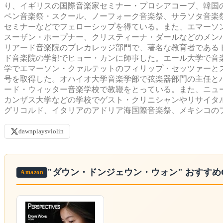
り、イギリスの国際音楽家セミナー・プロシアコーブ、韓国
ペン音楽祭・スクール、ノーフォーク音楽祭、サラソタ音楽
セミナーなどでフェローシップを得ている。また、エマーソ
スーザン・ホープナー、クリスティーナ・ダールなどのメン
リアード音楽院のプレカレッジ部門で、著名な教育者である
ド音楽院の学部でヒョー・カンに師事した。エール大学で音
学でエマーソン・クァルテットのフィリップ・セッツァーと
号を取得した。オハイオ大学音楽学部で弦楽器部門の主任と
ード・ウィッター音楽学校で教鞭をとっている。また、ニュ
カンザス大学などの学校でゲスト・クリニシャンやリサイタ
グリコルド、イタリアのアドリア海国際音楽祭、メキシコの
dawnplaysviolin
"ダウン・ドンジェウン・ウォン"
おすすめ
Amazon