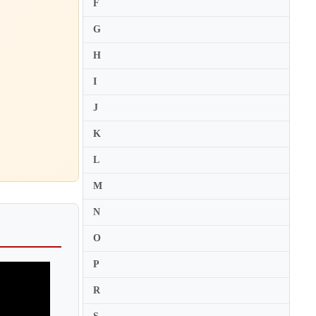
F
Daniel Kobialka
G
Daniel Lozakovich
H
Daniel Migdal
I
Daniel Rohn
J
Daniel Rowland
Danielle Belen Nesmith
K
Danwen Jiang
L
Darina Maleeva
M
Darol Anger
N
Darragh Morgan
O
David Aaron Carpenter
David Cerone
P
David Davidson
R
David Fruhwirth