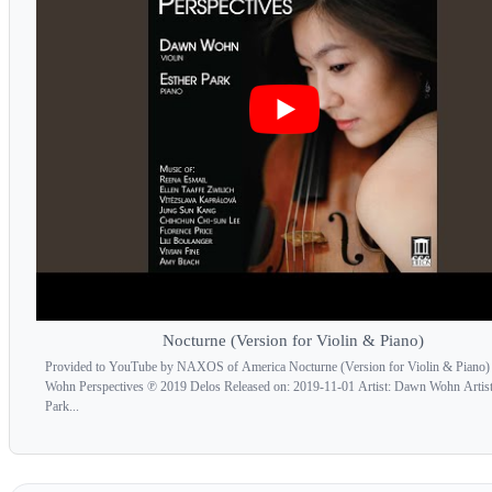
Nocturne (Version for Violin & Piano)
Provided to YouTube by NAXOS of America Nocturne (Version for Violin & Piano)
Wohn Perspectives ℗ 2019 Delos Released on: 2019-11-01 Artist: Dawn Wohn Artist
Park...