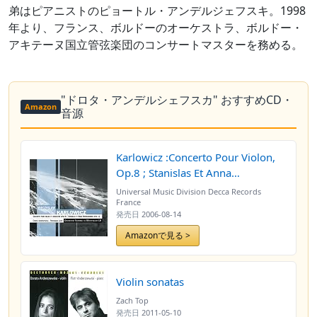
弟はピアニストのピョートル・アンデルジェフスキ。1998
年より、フランス、ボルドーのオーケストラ、ボルドー・
アキテーヌ国立管弦楽団のコンサートマスターを務める。
"ドロタ・アンデルシェフスカ" おすすめCD・
Amazon
音源
Karlowicz :Concerto Pour Violon,
Op.8 ; Stanislas Et Anna
Oswiecimowie, Op.12
Universal Music Division Decca Records
France
発売日
2006-08-14
Amazonで見る >
Violin sonatas
Zach Top
発売日
2011-05-10