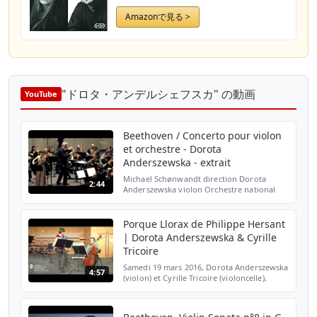
Amazonで見る >
"ドロタ・アンデルシェフスカ" の動画
YouTube
Beethoven / Concerto pour violon
et orchestre - Dorota
Anderszewska - extrait
Michael Schønwandt direction Dorota
2:44
Anderszewska violon Orchestre national
Montpellier Languedoc-Roussillon
Enregistré le 17 octobre 2014 à l’Opéra
Berlioz / Le Corum de Montpel...
Porque Llorax de Philippe Hersant
| Dorota Anderszewska & Cyrille
Tricoire
Samedi 19 mars 2016, Dorota Anderszewska
4:57
(violon) et Cyrille Tricoire (violoncelle),
supersolistes de l'Orchestre national
Montpellier, interprèteront Porque Llorax,
du composit...