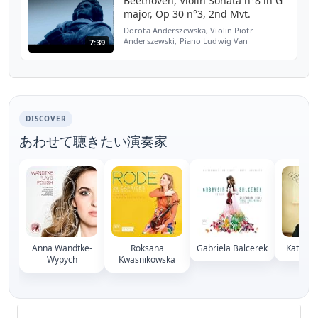
Beethoven, Violin Sonata n°8 in G
major, Op 30 n°3, 2nd Mvt.
Dorota Anderszewska, Violin Piotr
Anderszewski, Piano Ludwig Van
7:39
Beethoven (1770-1827) Sonata for Piano
and Violin in G major Op 30 n°3 (1802) Mvt.
2 : Tempo di Minuetto, ma mol...
DISCOVER
あわせて聴きたい演奏家
Anna Wandtke-
Roksana
Gabriela Balcerek
Kate Ch
Wypych
Kwasnikowska