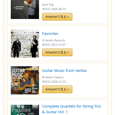
Zach Top
発売日
2025-06-13
Amazonで見る >
Favorites
Orlando Records
発売日
2015-12-01
Amazonで見る >
Guitar Music from Serbia
Brilliant Classics
発売日
2024-12-23
Amazonで見る >
Complete Quartets for String Trio
& Guitar Vol. 1