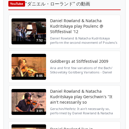
"ダニエル・ローランド" の動画
YouTube
Daniel Rowland & Natacha
Kudritskaya play Poulenc @
Stiftfestival '12
Daniel Rowland & Natacha Kudritskaya
7:52
perform the second movement of Poulenc's
violin sonata, 'to the memory of Lorca' - at
Stiftfestival '12
Goldbergs at Stiftfestival 2009
Aria and first few variations of the Bach/
Sitkovetsky Goldberg Variations - Daniel
8:05
Rowland (violin), Joel Waterman (viola) &
Evelien Prakke (cello) - Stiftfestival launch
conce...
Daniel Rowland & Natacha
Kudritskaya play Gerschwin's "It
ain't necessarily so
Gerschin/Heifetz: It ain't necessarily so,
3:01
performed by Daniel Rowland & Natacha
Kudritskaya, encore at Stiftfestival '2014