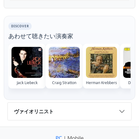
DISCOVER
あわせて聴きたい演奏家
Jack Liebeck
Craig Stratton
Herman Krebbers
Danie
ヴァイオリニスト
PC
| Mobile