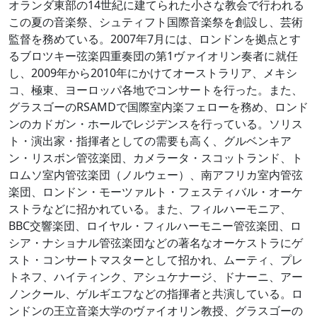
オランダ東部の14世紀に建てられた小さな教会で行われる
この夏の音楽祭、シュティフト国際音楽祭を創設し、芸術
監督を務めている。2007年7月には、ロンドンを拠点とす
るブロツキー弦楽四重奏団の第1ヴァイオリン奏者に就任
し、2009年から2010年にかけてオーストラリア、メキシ
コ、極東、ヨーロッパ各地でコンサートを行った。また、
グラスゴーのRSAMDで国際室内楽フェローを務め、ロンド
ンのカドガン・ホールでレジデンスを行っている。ソリス
ト・演出家・指揮者としての需要も高く、グルベンキア
ン・リスボン管弦楽団、カメラータ・スコットランド、ト
ロムソ室内管弦楽団（ノルウェー）、南アフリカ室内管弦
楽団、ロンドン・モーツァルト・フェスティバル・オーケ
ストラなどに招かれている。また、フィルハーモニア、
BBC交響楽団、ロイヤル・フィルハーモニー管弦楽団、ロ
シア・ナショナル管弦楽団などの著名なオーケストラにゲ
スト・コンサートマスターとして招かれ、ムーティ、プレ
トネフ、ハイティンク、アシュケナージ、ドナーニ、アー
ノンクール、ゲルギエフなどの指揮者と共演している。ロ
ンドンの王立音楽大学のヴァイオリン教授、グラスゴーの