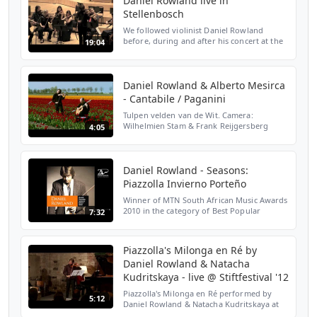
Daniel Rowland live in
Stellenbosch
We followed violinist Daniel Rowland
before, during and after his concert at the
19:04
Endler Hall on November '11 - Includes
parts of Mozart's Sinfonia Concertante and
Piazzolla's Se...
Daniel Rowland & Alberto Mesirca
- Cantabile / Paganini
Tulpen velden van de Wit. Camera:
Wilhelmien Stam & Frank Reijgersberg
4:05
Sound opname: Reijger recordings.
Daniel Rowland - Seasons:
Piazzolla Invierno Porteño
Winner of MTN South African Music Awards
2010 in the category of Best Popular
7:32
Classical Album.
Piazzolla's Milonga en Ré by
Daniel Rowland & Natacha
Kudritskaya - live @ Stiftfestival '12
Piazzolla's Milonga en Ré performed by
5:12
Daniel Rowland & Natacha Kudritskaya at
the Stiftfestival '12