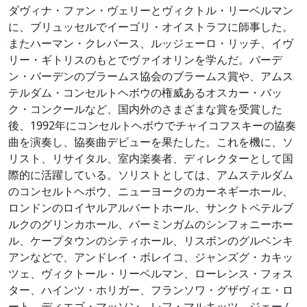
ダヴィナ・ファン・ヴェリーとヴィクトル・リーベルマン
に、ブリュッセルでイーゴリ・オイストラフに師事した。
またハーマン・クレバース、ルッジェーロ・リッチ、イヴ
リー・ギトリスのもとでヴァイオリンを学んだ。バーデ
ン・バーデンのブラームス協会のブラームス賞や、アムス
テルダム・コンセルトヘボウの権威あるオスカー・バッ
ク・コンクールなど、国内外のさまざまな賞を受賞した
後、1992年にコンセルトヘボウでチャイコフスキーの協奏
曲を演奏し、協奏曲デビューを果たした。これを機に、ソ
リスト、リサイタル、室内楽奏者、ディレクターとして国
際的に活躍している。ソリストとしては、アムステルダム
のコンセルトヘボウ、ニューヨークのカーネギーホール、
ロンドンのロイヤルアルバートホール、サンクトペテルブ
ルクのグリンカホール、バーミンガムのシンフォニーホー
ル、ケープタウンのシティホール、リスボンのグルベンキ
アンなどで、アンドレイ・ボレイコ、ジャンズグ・カキッ
ツェ、ヴィクトール・リーベルマン、ローレンス・フォス
ター、ハインツ・ホリガー、フランソワ・グザヴィエ・ロ
ート、ディエゴ・マッソン、レフ・マルキッツ、ジェーム