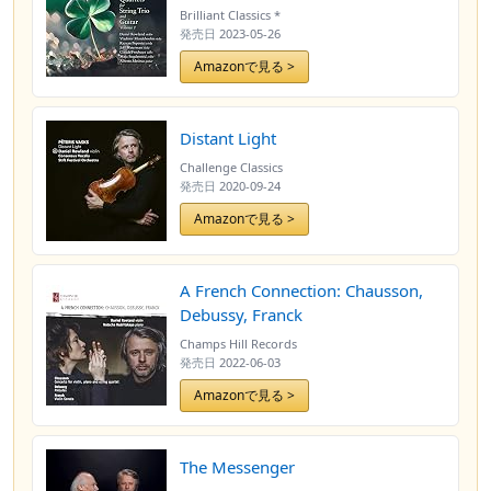
Brilliant Classics *
発売日
2023-05-26
Amazonで見る >
Distant Light
Challenge Classics
発売日
2020-09-24
Amazonで見る >
A French Connection: Chausson,
Debussy, Franck
Champs Hill Records
発売日
2022-06-03
Amazonで見る >
The Messenger