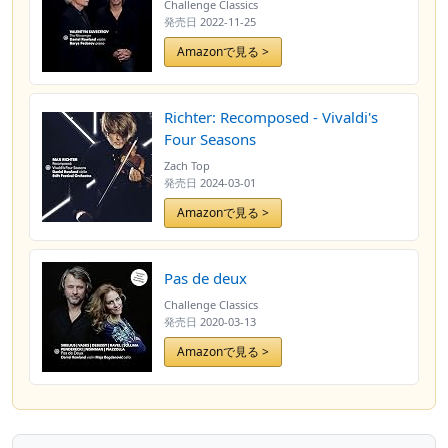
Challenge Classics
発売日
2022-11-25
Amazonで見る >
Richter: Recomposed - Vivaldi's
Four Seasons
Zach Top
発売日
2024-03-01
Amazonで見る >
Pas de deux
Challenge Classics
発売日
2020-03-13
Amazonで見る >