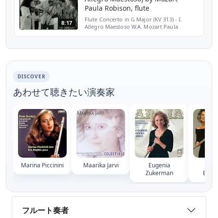
Paula Robison, flute
Flute Concerto in G Major (KV 313) - I.
8:17
Allegro Maestoso W.A. Mozart Paula
Robison, flute DRS Television Chamber
Orchestra Matthias Bamert, conductor
Directed by Adrian Marthale...
DISCOVER
あわせて聴きたい演奏家
Marina Piccinini
Maarika Jarvi
Eugenia
Jea
Zukerman
Baxtr
フルート奏者