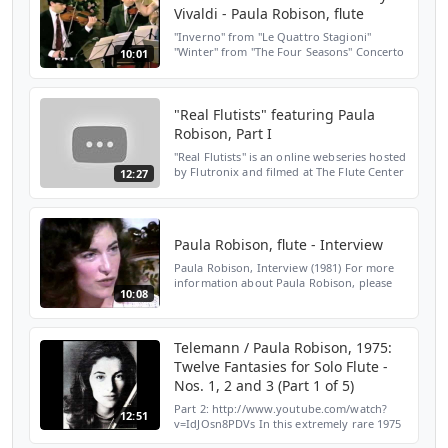
Vivaldi - Paula Robison, flute
"Inverno" from "Le Quattro Stagioni"
"Winter" from "The Four Seasons" Concerto
10:01
in F Major, Op. 8, No. 4, R. 297 Transcribed
by Paula Robison Featuring: Paula Robison,
flute Nich...
"Real Flutists" featuring Paula
Robison, Part I
"Real Flutists" is an online webseries hosted
by Flutronix and filmed at The Flute Center
12:27
of New York. Each month "Real Flutists"
features renowned stars of the flute in
various...
Paula Robison, flute - Interview
Paula Robison, Interview (1981) For more
information about Paula Robison, please
10:08
visit: http://www.paularobison.com/
Telemann / Paula Robison, 1975:
Twelve Fantasies for Solo Flute -
Nos. 1, 2 and 3 (Part 1 of 5)
Part 2: http://www.youtube.com/watch?
12:51
v=IdJOsn8PDVs In this extremely rare 1975
recording, the American classical flutist