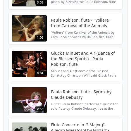
piano by Bizet/Borne Paula Robison, flute
3:05
with Samuel Sanders, piano University of
Nebraska, 1978 For more information
about Paula Rob...
Paula Robison, flute - "Voliere"
from Carnival of the Animals
"Voliere" from Carnival of the Animals by
Camille Saint-Saens Paula Robison, flute
1:06
with The Chamber Music Society of Lincoln
Center (1984) See the an interview with
Paula about ...
Gluck's Minuet and Air (Dance of
the Blessed Spirits) - Paula
Robison, flute
Minuet and Air (Dance of the Blessed
8:04
Spirits) by Christoph Willibald Gluck Paula
Robison, flute Farewell performance after
30 years of performing at the Temple of
Dendur, Metrop...
Paula Robison, flute - Syrinx by
Claude Debussy
Flutist Paula Robison performs "Syrinx" for
solo flute by Claude Debussy, live at the
2:53
1986 Festival Casals, San Juan, Puerto Rico.
Flute Concerto in G Major (I.
Allegro Maestoso) by Mozart -