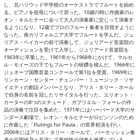
し、北ハリウッド中学校のオーケストラでフルートを始め
る。ピアノを祖母について習った。10歳の時に作曲家のレ
オン・キルヒナーに会って大人の演奏家に交じって演奏す
るようになり、12歳でプロのフルート奏者を目指すように
なった。南カリフォルニア大学でフルートを学んだ。ジュ
リアス・ベイカーの前で演奏して、ジュリアード音楽院の
オーディションを受けて入学し、ジュリアード音楽院を
1963年に卒業した。1961年から1968年にかけて、マルセ
ル・モイーズの下でもフルートの研鑽を積んだ。1966年に
ジュネーブ国際音楽コンクールで第1位を受賞。1969年に
リンカーン・センター・チェンバー・ミュージック・ソサ
イエティの創設メンバーとなり、アリス・タリー・ホール
で自身の名前を冠したリサイタルを行った。エリオット・
カーターの8つのエチュード、ガブリエル・フォーレの作
品の演奏で注目を集めた。1971年にはハーバード大学のサ
ンダース劇場で、レオン・キルヒナーがロビンソンのため
に作曲した「Flutings for Paula」の世界初演を行い、
2006年にはアリス・タリー・ホールで、パーカッション奏
者の片岡綾乃と共演して再編版の演奏を披露している。