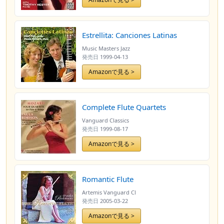
Estrellita: Canciones Latinas
Music Masters Jazz
発売日
1999-04-13
Amazonで見る >
Complete Flute Quartets
Vanguard Classics
発売日
1999-08-17
Amazonで見る >
Romantic Flute
Artemis Vanguard Cl
発売日
2005-03-22
Amazonで見る >