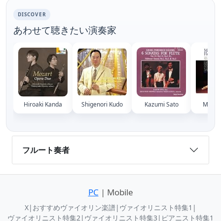
DISCOVER
あわせて聴きたい演奏家
Hiroaki Kanda
Shigenori Kudo
Kazumi Sato
Motoak
フルート奏者
PC
| Mobile
X
|
おすすめヴァイオリン楽譜
|
ヴァイオリニスト特集1
|
ヴァイオリニスト特集2
|
ヴァイオリニスト特集3
|
ピアニスト特集1