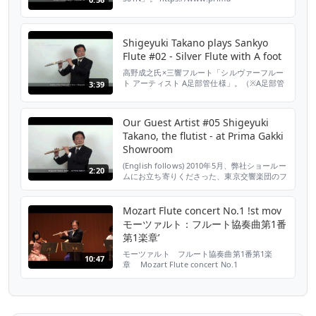
gakki.co.jp/catalog/sankyoflutes/piccolos.html
楽器：三響フルート「ピッコロ P-301N」 出
演：高野成之（東京交響楽団フルート奏者）
Shigeyuki Takano plays Sankyo
Flute #02 - Silver Flute with A foot
高野成之氏×三響フルート「シルヴァーフルー
ト アーティスト A足部管仕様」。（※A足部管
3:39
仕様は、限定生産品です。）
https://www.prima-
gakki.co.jp/catalog/sankyoflutes/a-
Our Guest Artist #05 Shigeyuki
foot.html 楽器：三響フルート「シルヴァーフ
Takano, the flutist - at Prima Gakki
ルート アーティスト A足部管仕様」 出演：高
野成之（東京交響楽団フルート奏者）
Showroom
(English follows) 2010年5月、弊社ショールー
2:20
ムにお立ち寄りくださった、東京交響楽団のフ
ルート奏者・高野成之氏が、ご愛用の楽器（三
響フルート「14Kゴールドフルート」）につい
て語ってくださいました。
Mozart Flute concert No.1 !st mov
http://www.prima-
モーツァルト：フルート協奏曲第1番
gakki.co.jp/catalog/sankyoflutes/ 楽器：三
第1楽章’
響フルート 14Kゴール...
モーツァルト フルート協奏曲第1番第1楽
10:47
章 Mozart Flute concert No.1
FlShigeyuki Takano Yokohama Barock
Kammerkusik Ensemble