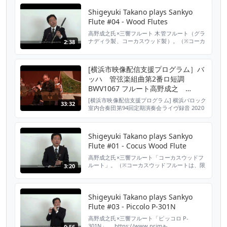
Shigeyuki Takano plays Sankyo
Flute #04 - Wood Flutes
高野成之氏×三響フルート 木管フルート（グラ
ナディラ製、コーカスウッド製）。（※コーカ
2:38
スウッドフルートは、限定生産品です。）
https://www.prima-
gakki.co.jp/catalog/sankyoflutes/wood.html
[横浜市映像配信支援プログラム］バ
楽器：三響フルート 木管フルート（グラナデ
ッハ 管弦楽組曲第2番ロ短調
ィラ製、コーカスウッド製） 出演：高野成之
（東京交響楽団フルート奏者）
BWV1067 フルート高野成之
Bach Ouverture No.2 h moll第94
[横浜市映像配信支援プログラム] 横浜バロック
33:32
回横浜バロック室内合奏団定期演奏
室内合奏団第94回定期演奏会ライヴ録音 2020
年7月10日横浜みなとみらいホール小ホール バ
会より
ッハ 管弦楽組曲第2番ロ短調BWV1067 フル
ート独奏 高野成之 Vn小笠原伸子
Shigeyuki Takano plays Sankyo
有馬希和子 水村浩司 小澤郁子 Va高山
Flute #01 - Cocus Wood Flute
愛 Vc間瀬利雄 Cb照井岳也 Cemb
木村聡子 Yokohama Bar...
高野成之氏×三響フルート「コーカスウッドフ
ルート」。（※コーカスウッドフルートは、限
3:20
定生産品です。） https://www.prima-
gakki.co.jp/catalog/sankyoflutes/wood.html
楽器：三響フルート コーカスウッドフルート
出演：高野成之（東京交響楽団フルート奏者）
Shigeyuki Takano plays Sankyo
Flute #03 - Piccolo P-301N
高野成之氏×三響フルート「ピッコロ P-
301N」。 https://www.prima-
0:56