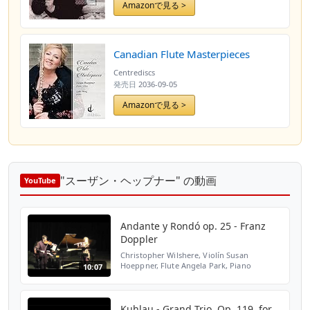
Amazonで見る >
Canadian Flute Masterpieces
Centrediscs
発売日
2036-09-05
Amazonで見る >
"スーザン・ヘップナー" の動画
YouTube
Andante y Rondó op. 25 - Franz
Doppler
Christopher Wilshere, Violín Susan
Hoeppner, Flute Angela Park, Piano
10:07
Northern Lights Music Festival, Ajijic 2015
Kuhlau - Grand Trio, Op. 119, for