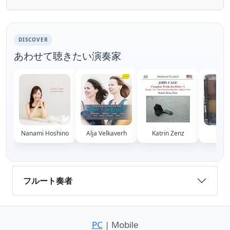
DISCOVER
あわせて聴きたい演奏家
Nanami Hoshino
Alja Velkaverh
Katrin Zenz
Kaori
フルート奏者
PC
| Mobile