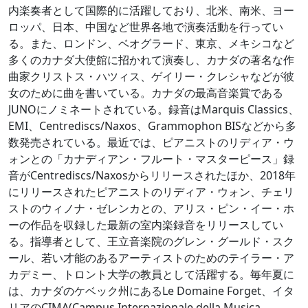
内楽奏者として国際的に活躍しており、北米、南米、ヨー
ロッパ、日本、中国など世界各地で演奏活動を行ってい
る。また、ロンドン、ベオグラード、東京、メキシコなど
多くのカナダ大使館に招かれて演奏し、カナダの著名な作
曲家クリストス・ハツィス、ゲイリー・クレシャなどが彼
女のために曲を書いている。カナダの最高音楽賞である
JUNOにノミネートされている。録音はMarquis Classics、
EMI、Centrediscs/Naxos、Grammophon BISなどから多
数発売されている。最近では、ピアニストのリディア・ウ
ォンとの「カナディアン・フルート・マスターピース」録
音がCentrediscs/Naxosからリリースされたほか、2018年
にリリースされたピアニストのリディア・ウォン、チェリ
ストのウィノナ・ゼレンカとの、アリス・ピン・イー・ホ
ーの作品を収録した最新の室内楽録音をリリースしてい
る。指導者として、王立音楽院のグレン・グールド・スク
ール、若い才能のあるアーティストのためのテイラー・ア
カデミー、トロント大学の教員として活躍する。毎年夏に
は、カナダのケベック州にあるLe Domaine Forget、イタ
リアのCIMA(Campus Internazionale della Musica