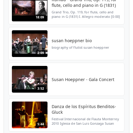
flute, cello and piano in G (1831)
Grand Trio, Op. 119, for flute, cello and
piano in G (1831) I. Allegro moderato [0:00]
18:09
II. Adagio patetico - Sostenuto assai [8:38]
III. Rondo: Allegro [12:45] A chamber work
by...
susan hoeppner bio
biography of flutist susan hoeppner
2:09
Susan Hoeppner - Gala Concert
3:52
Danza de los Espíritus Benditos-
Gluck
Festival Internacional de Flauta Monterrey
2010 Iglesia de San Luis Gonzaga Susan
5:44
Hoeppner-flauta José Enrique Guzmán-arpa
octubre 2010