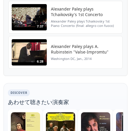
(2009 C1D1 Sasha P1)
Alexander Paley plays
Tchaikovsky's 1st Concerto
Alexander Paley plays Tchaikovsky 1st
Piano Concerto (final: allegro con fuoco)
7:37
Novosibirsk, February 21, 2011. Novosibirsk
Academic Symphony Orchestra. Gintaras
Rinkevicius (co...
Alexander Paley plays A.
Rubinstein "Valse-Impromtu"
Washington DC, Jan., 2014
6:28
DISCOVER
あわせて聴きたい演奏家