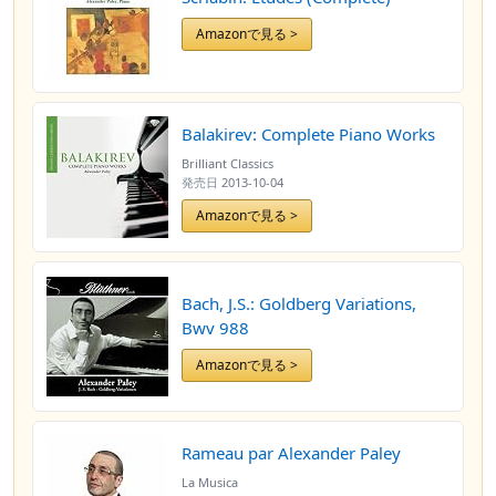
Amazonで見る >
Balakirev: Complete Piano Works
Brilliant Classics
発売日
2013-10-04
Amazonで見る >
Bach, J.S.: Goldberg Variations,
Bwv 988
Amazonで見る >
Rameau par Alexander Paley
La Musica