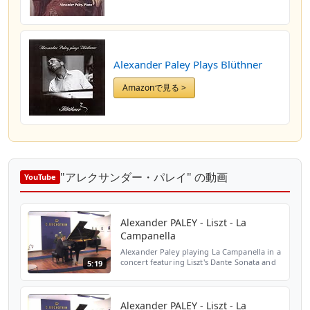
Alexander Paley Plays Blüthner
Amazonで見る >
"アレクサンダー・パレイ" の動画
YouTube
Alexander PALEY - Liszt - La
Campanella
Alexander Paley playing La Campanella in a
concert featuring Liszt's Dante Sonata and
5:19
Studies after Paganini as well as Brahms's
Paganini Variations on 12 November 2010
at the B...
Alexander PALEY - Liszt - La