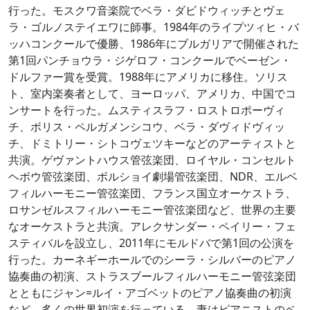
行った。モスクワ音楽院でベラ・ダビドウィッチとヴェ
ラ・ゴルノステイエワに師事。1984年のライプツィヒ・バ
ッハコンクールで優勝、1986年にブルガリアで開催された
第1回パンチョウラ・ジゲロフ・コンクールでベーゼン・
ドルファー賞を受賞。1988年にアメリカに移住。ソリス
ト、室内楽奏者として、ヨーロッパ、アメリカ、中国でコ
ンサートを行った。ムスティスラフ・ロストロポーヴィ
チ、ボリス・ペルガメンシコウ、ベラ・ダヴィドヴィッ
チ、ドミトリー・シトコヴェツキーなどのアーティストと
共演。ゲヴァントハウス管弦楽団、ロイヤル・コンセルト
ヘボウ管弦楽団、ボルショイ劇場管弦楽団、NDR、エルベ
フィルハーモニー管弦楽団、フランス国立オーケストラ、
ロサンゼルスフィルハーモニー管弦楽団など、世界の主要
なオーケストラと共演。アレクサンダー・ペイリー・フェ
スティバルを設立し、2011年にモルドバで第1回の公演を
行った。カーネギーホールでのシーラ・シルバーのピアノ
協奏曲の初演、ストラスブールフィルハーモニー管弦楽団
とともにジャン=ルイ・アゴベットのピアノ協奏曲の初演
など、多くの世界初演を行っている。妻はピアニストのペ