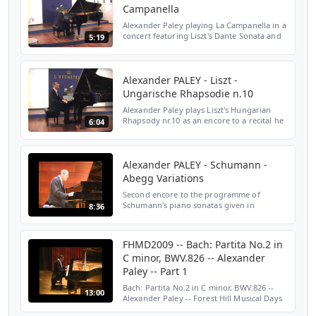
Campanella
Alexander Paley playing La Campanella in a
concert featuring Liszt's Dante Sonata and
5:19
Studies after Paganini as well as Brahms's
Paganini Variations on 12 November 2010
at the B...
Alexander PALEY - Liszt -
Ungarische Rhapsodie n.10
Alexander Paley plays Liszt's Hungarian
Rhapsody nr.10 as an encore to a recital he
6:04
gave in Hamburg on 12 November 2010.
http://www.propiano-hamburg.de
Alexander PALEY - Schumann -
Abegg Variations
Second encore to the programme of
Schumann's piano sonatas given in
8:36
Hamburg's Laeiszhalle on 4 November
2011.
FHMD2009 -- Bach: Partita No.2 in
C minor, BWV.826 -- Alexander
Paley -- Part 1
Bach: Partita No.2 in C minor, BWV.826 --
13:00
Alexander Paley -- Forest Hill Musical Days
Festival, August 27, 2009 in San Francisco