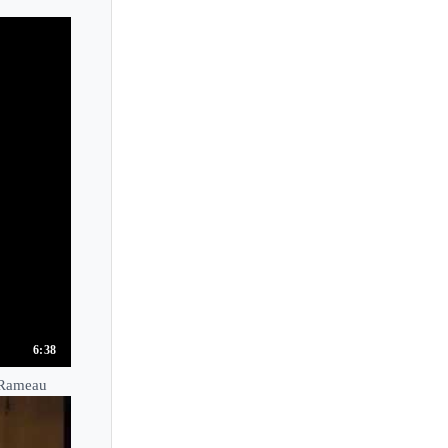
Llyr Williams
Lola Astanova
Loredana Brigandi
Lorene de Ratuld
Lori Sims
Lorraine Min
Louis-Victor Bak
Louis Kentner
Louis Lortie
Louis Schwizgebel
Louise Cheadle
Lubov Timofeyeva
6:38
Lucas Debargue
 Rameau
Lucas Jussen
Lucette Descaves