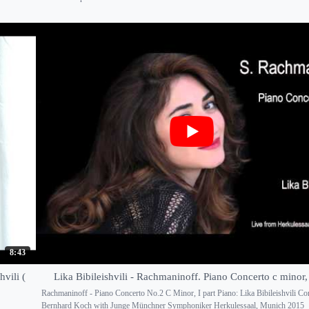
8:43
vili (
Lika Bibileishvili - Rachmaninoff. Piano Concerto c minor
Rachmaninoff - Piano Concerto No.2 C Minor, I part Piano: Lika Bibileishvili Co
Bernhard Koch with Junge Münchner Symphoniker Herkulessaal, Munich 2015