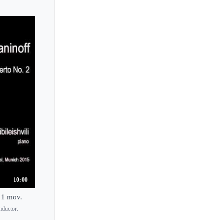
Lili Kraus
Lilian Akopova
Lilian Kallir
Lilit Grigoryan
Lilya Zilberstein
Lincoln Mayorga
Ling-Ju Lai
Lisa Downing
Lisa Maria Schachtschneider
Lisa Nakazono
Lisa Smirnova
Lisa Yui
10:00
Lise de la Salle
, 1 mov.
Liu Shikun
nductor: