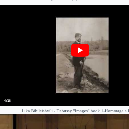
4:36
Lika Bibileishvili - Debussy "Images" book 1-Hommage a