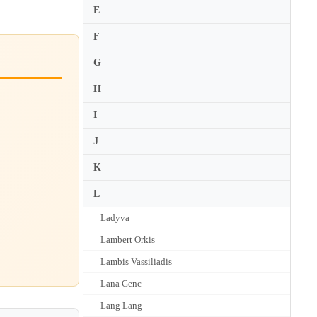
E
F
G
H
I
J
K
L
Ladyva
Lambert Orkis
Lambis Vassiliadis
Lana Genc
Lang Lang