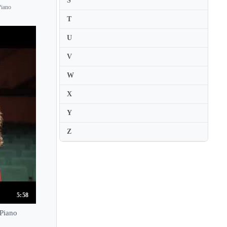
S
Leo Sirota
Piano
Leon Fleisher
T
Leon McCawley
U
Leonard Hokanson
V
Leonard Shure
W
Leonie Karatas
X
Leonora Armellini
Lera Auerbach
Y
Leslie Howard
Z
Leticia Gomez Tagle
Lev Natochenny
Lev Oborin
Lev Vlassenko
5:58
Lidija Bizjak
 Piano
Lika Bibileishvili