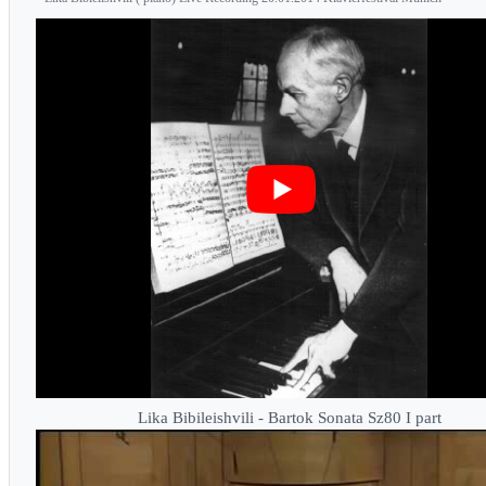
Lika Bibileishvili - Bartok Sonata Sz80 I part