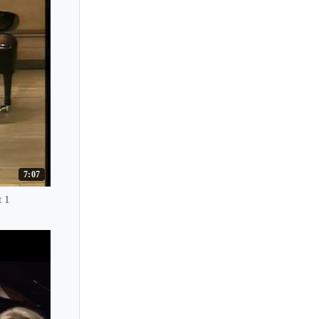
Lydia Artymiw
Lydia Jardon
Lydia Maria Bader
Lynelle James
7:07
t 1