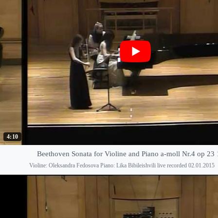
4:10
Beethoven Sonata for Violine and Piano a-moll Nr.4 op 23
Violine: Oleksandra Fedosova Piano: Lika Bibileishvili live recorded 02.01.2015