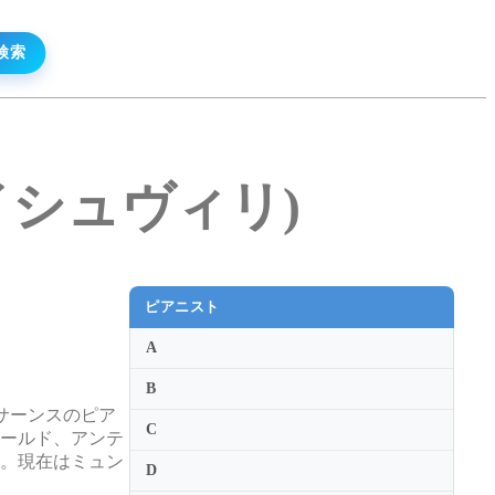
ビビレイシュヴィリ)
ピアニスト
A
B
サーンスのピア
C
ィールド、アンテ
ス。現在はミュン
D