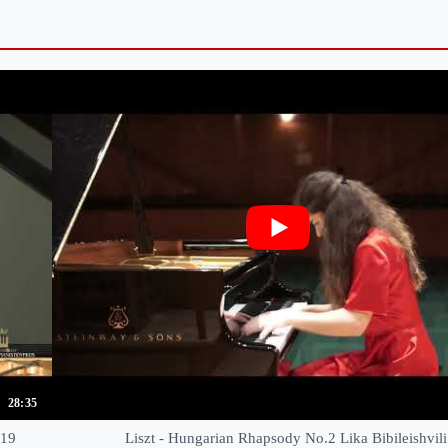
28:35
019
Liszt - Hungarian Rhapsody No.2 Lika Bibileishvili