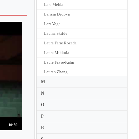
Lara Melda
Larissa Dedova
Lars Vogt
Lauma Skride
Laura Farre Rozada
Laura Mikkola
Laure Favre-Kahn
Lauren Zhang
Laurent Martin
M
Lazar Berman
N
Lazare Levy
O
Leif Ove Andsnes
P
Lelia Gousseau
10:59
R
Lennie Tristano