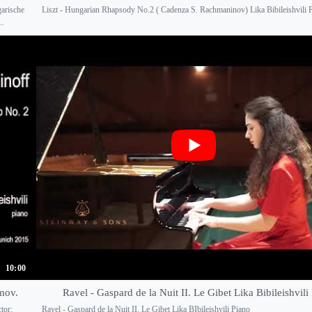
garische
Liszt - Hungarian Rhapsody No.2 ( Cadenza S. Rachmaninov) Lika Bibileishvili 
..
10:00
 mov.
Ravel - Gaspard de la Nuit II. Le Gibet Lika Bibileishvili
tor:
Ravel - Gaspard de la Nuit II. Le Gibet Lika BIbileishvili Piano