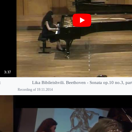
3:37
t
Lika Bibileishvili. Beethoven - Sonata op.10 no.3, par
Recording of 19.11.2014