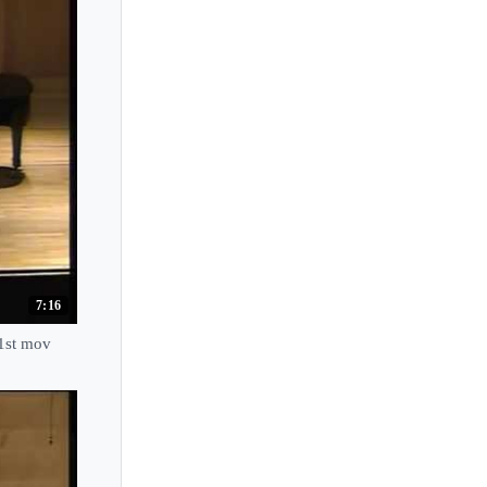
Lucia Brighenti
Lucille Chung
Lucrezia Liberati
Lucy Jarnach
Lucy Parham
Ludmila Berlinskaya
Ludwig Hoffmann
Luis Rabello
Luisa Imorde
7:16
Luiza Borac
 1st mov
Lukas Geniusas
Lukas Vondracek
Lule Elezi
Lusine Khachatryan