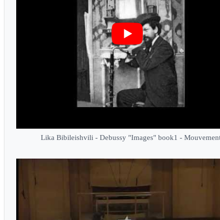
Lika Bibileishvili - Debussy "Images" book1 - Mouvemen