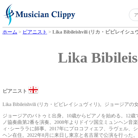
ホーム
>
ピアニスト
>
Lika Bibileishvili (リカ・ビビレイシ
Lika Bib
ピアニスト
Lika Bibileishvili (リカ・ビビレイシュヴィリ)。ジョー
ジョージアのバトゥミ出身。10歳からピアノを始める。12歳
ノ協奏曲第2番を演奏。2008年よりドイツ国立ミュンヘン
ィ･シーララに師事。2017年にプロコフィエフ、ラヴェル
ヘン在住。2022年8月に来日し東京と名古屋で公演を行った。