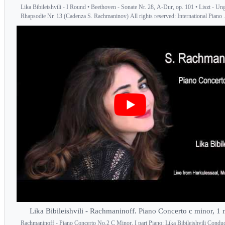
Lika Bibileishvili - I Round • Beethoven - Sonate Nr. 28, A-Dur, op. 101 • Liszt - Un
Rhapsodie Nr. 13 (Cadenza S. Rachmaninov) All rights reserved: International Piano .
Lika Bibileishvili - Rachmaninoff. Piano Concerto c minor, 1
Rachmaninoff - Piano Concerto No.2 C Minor, I part Piano: Lika Bibileishvili Conduc