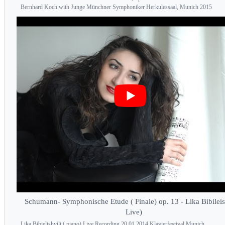
Bernhard Koch with Junge Münchner Symphoniker Herkulessaal, Munich 2015
Schumann- Symphonische Etude ( Finale) op. 13 - Lika Bibileish
Live)
Lika Bibielishvili ( piano) Live Recording 20.01.2014 Klavierfestival Munich