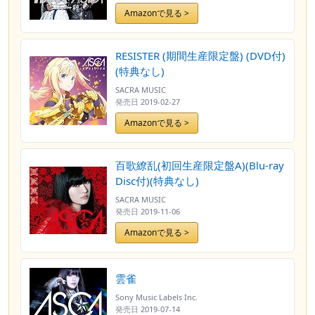
Amazonで見る >
RESISTER (期間生産限定盤) (DVD付)
(特典なし)
SACRA MUSIC
発売日
2019-02-27
Amazonで見る >
百歌繚乱(初回生産限定盤A)(Blu-ray
Disc付)(特典なし)
SACRA MUSIC
発売日
2019-11-06
Amazonで見る >
雲雀
Sony Music Labels Inc.
発売日
2019-07-14