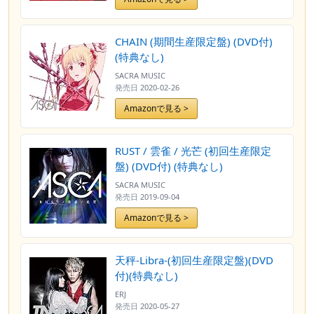
CHAIN (期間生産限定盤) (DVD付)
(特典なし)
SACRA MUSIC
発売日
2020-02-26
Amazonで見る >
RUST / 雲雀 / 光芒 (初回生産限定
盤) (DVD付) (特典なし)
SACRA MUSIC
発売日
2019-09-04
Amazonで見る >
天秤-Libra-(初回生産限定盤)(DVD
付)(特典なし)
ERJ
発売日
2020-05-27