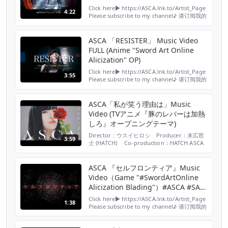
ASCA ／ The Case Files of Lord El-
Click here▶ https://ASCA.lnk.to/Artist_Page
4:22
Melloi II
Please subscribe to my channel♪ 请订阅我的
频道♪ ▶
https://www.youtube.com/c/ascaSMEJ
ASCA「君が見た夢の物語」 【DL&ST】
ASCA 「RESISTER」 Music Video
▶https://ASCA.lnk.to/kimigamitayu...
FULL (Anime "Sword Art Online
Alicization" OP)
Click here▶ https://ASCA.lnk.to/Artist_Page
3:55
Please subscribe to my channel♪ 请订阅我的
频道♪ ▶
https://www.youtube.com/c/ascaSMEJ
ASCA「RESISTER」 DL&ST▶
ASCA「私が笑う理由は」Music
https://asca.lnk.to/_RESISTER ASC...
Video (TVアニメ『豚のレバーは加熱
しろ』オープニングテーマ)
Director：ウスイヒロシ Producer：末広哲
3:59
士 (HATCH) Co-production：HATCH ASCA
TVアニメ『豚のレバーは加熱しろ』OPテーマ
「私が笑う理由は」 (作詞：ASCA 作曲・編
曲：古川貴浩) ▶DL&ST
ASCA 『セルフロンティア』Music
https://asca.lnk.to/WatashigaWarauWakeha
Video（Game "#SwordArtOnline
☆TVアニメ『豚のレバ...
Alicization Blading"）#ASCA #SAO
#ソードアートオンライン
Click here▶ https://ASCA.lnk.to/Artist_Page
1:38
Please subscribe to my channel♪ 请订阅我的
频道♪ ▶
https://www.youtube.com/c/ascaSMEJ