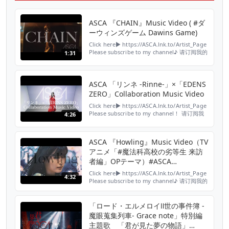
ASCA 『CHAIN』Music Video ( #ダ
ーウィンズゲーム Dawins Game)
Click here▶ https://ASCA.lnk.to/Artist_Page
Please subscribe to my channel♪ 请订阅我的
1:31
频道♪ ▶
https://www.youtube.com/c/ascaSMEJ
■ASCA SNS YouTube：
https://www.youtube.com/c/ascaSMEJ T...
ASCA 「リンネ -Rinne-」×「EDENS
ZERO」Collaboration Music Video
Click here▶ https://ASCA.lnk.to/Artist_Page
Please subscribe to my channel！ 请订阅我
4:26
的频道！ ASCA 「リンネ -Rinne-」×「EDENS
ZERO」Collaboration Music Video ------------
-----------------------...
ASCA 『Howling』Music Video（TV
アニメ「#魔法科高校の劣等生 来訪
者編」OPテーマ）#ASCA
#mahouka
Click here▶ https://ASCA.lnk.to/Artist_Page
4:32
#mahoukakoukounorettousei
Please subscribe to my channel♪ 请订阅我的
频道♪ ▶
https://www.youtube.com/c/ascaSMEJ -------
--------------------------------------------- Ap...
「ロード・エルメロイⅡ世の事件簿 -
魔眼蒐集列車- Grace note」特別編
主題歌 「君が見た夢の物語」