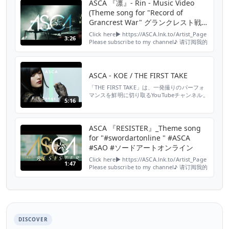
■ASCA SNS YouTube：
ASCA 『凛』- Rin - Music Video
https://www.youtube.com/c/ascaSMEJ T...
(Theme song for "Record of
Grancrest War" グランクレスト戦
記)
Click here▶ https://ASCA.lnk.to/Artist_Page
3:26
Please subscribe to my channel♪ 请订阅我的
频道♪ ▶
https://www.youtube.com/c/ascaSMEJ -------
--------------------------------------------- ■A...
ASCA - KOE / THE FIRST TAKE
「THE FIRST TAKE」は、一発撮りのパーフォ
マンスを鮮明に切り取るYouTubeチャンネル。
5:16
“音楽とは、何か。一発撮りで、向き合う。” 第
31回は、 今後の活躍が期待されるシンガー・
ASCAが再登場。 テレビアニメ
『Fate/Apocrypha』の第2クールエンディン
ASCA 『RESISTER』_Theme song
グテーマ、彼女のデビューシングル「KOE」
for "#swordartonline " #ASCA
を、感情深く歌うASCAの声とピ...
#SAO #ソードアートオンライン
Click here▶ https://ASCA.lnk.to/Artist_Page
1:47
Please subscribe to my channel♪ 请订阅我的
频道♪ ▶
https://www.youtube.com/c/ascaSMEJ
「RESISTER」Music Video Lyrics by ASCA,
Ryouske Shigenaga...
DISCOVER