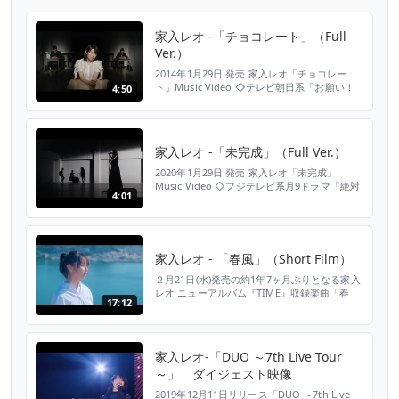
家入レオ -「チョコレート」（Full
Ver.）
2014年1月29日 発売 家入レオ「チョコレー
ト」Music Video ◇テレビ朝日系「お願い！
4:50
ランキング」2014年1月度エンディングテーマ
ソング ▼ご購入、DL、ストリーミングはこち
ら
https://www.jvcmusic.co.jp/-/Discography/A023686
家入レオ -「未完成」（Full Ver.）
36874.html オフィシャルHP http:/...
2020年1月29日 発売 家入レオ「未完成」
Music Video ◇フジテレビ系月9ドラマ「絶対
4:01
零度～未然犯罪潜入捜査～」主題歌 ▼ご購
入、DL、ストリーミングはこちら
https://www.jvcmusic.co.jp/-/Linkall/VICL-
37518.html オフィシャルHP http://leo-
ieiri.com オフィシャルB...
家入レオ - 「春風」（Short Film）
２月21日(水)発売の約1年7ヶ月ぶりとなる家入
レオ ニューアルバム『TIME』収録楽曲「春
17:12
風」から生まれたショートフィルムを特別公
開。 「春風」はsoulife詞曲アレンジによるポ
ップチューンで、同ショートフィルムでは女子
高生役を亘理舞(14)が、男子中学生役を洸聖
家入レオ-「DUO ～7th Live Tour
(13)がキャストを担当、誰しもが経験したであ
～」 ダイジェスト映像
ろう甘く切ない青春ムービーに仕上がってい...
2019年12月11日リリース「DUO ～7th Live