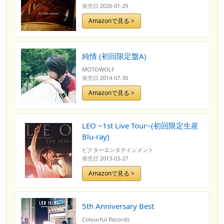
発売日
2020-01-29
Amazonで見る >
純情 (初回限定盤A)
MOTOWOLF
発売日
2014-07-30
Amazonで見る >
LEO ~1st Live Tour~(初回限定生産
Blu-ray)
ビクターエンタテインメント
発売日
2013-03-27
Amazonで見る >
5th Anniversary Best
Colourful Records