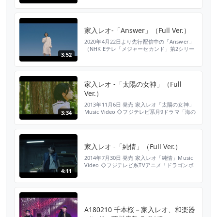
https://www.jvcmusic.co.jp/-/Discography/A023686
36967.html オフィシャルHP http://leo-
ieiri.com オフィ...
家入レオ-「Answer」（Full Ver.）
2020年4月22日より先行配信中の「Answer」
（NHK Eテレ「メジャーセカンド」第2シリー
3:52
ズオープニングテーマ）ミュージックビデオ
（Full Ver.）を公開！ NHK Eテレ「メジャーセ
カンド」第2シリーズオープニングテーマとな
る最新曲「Answer」を含む、家入レオ初のEP
家入レオ -「太陽の女神」（Full
のリリースが5月13日に決定！ EPに先駆けて
Ver.）
先行配信となった最新曲...
2013年11月6日 発売 家入レオ「太陽の女神」
Music Video ◇フジテレビ系月9ドラマ「海の
3:34
上の診療所」主題歌 ▼ご購入、DL、ストリー
ミングはこちら
https://www.jvcmusic.co.jp/-/Linkall/VICL-
36839.html オフィシャルHP http://leo-
家入レオ -「純情」（Full Ver.）
ieiri.com オフィシャルBLOG h...
2014年7月30日 発売 家入レオ「純情」Music
Video ◇フジテレビ系TVアニメ「ドラゴンボ
4:11
ール改」エンディング主題歌 ▼ご購入、DL、
ストリーミングはこちら
https://www.jvcmusic.co.jp/-/Linkall/VICL-
36938.html オフィシャルHP http://leo-
ieiri.com オフィシャルBL...
A180210 千本桜－家入レオ、和楽器