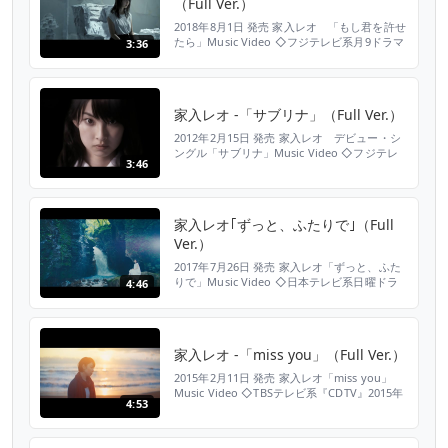
（Full Ver.）
2018年8月1日 発売 家入レオ 「もし君を許せ
たら」Music Video ◇フジテレビ系月9ドラマ
3:36
「絶対零度～未然犯罪潜入捜査～」主題歌 ▼
ご購入、DL、ストリーミングはこちら
https://www.jvcmusic.co.jp/-/Linkall/VICL-
37405.html オフィシャルHP http://leo-
家入レオ -「サブリナ」（Full Ver.）
ieiri.com オフ...
2012年2月15日 発売 家入レオ デビュー・シ
ングル「サブリナ」Music Video ◇フジテレ
3:46
ビ系TVアニメ「トリコ」エンディング主題歌
▼ご購入、DL、ストリーミングはこちら
https://www.jvcmusic.co.jp/-/Linkall/VICL-
36675.html オフィシャルHP http://leo-
家入レオ｢ずっと、ふたりで｣（Full
ieiri.com オ...
Ver.）
2017年7月26日 発売 家入レオ「ずっと、ふた
りで」Music Video ◇日本テレビ系日曜ドラ
4:46
マ「愛してたって、秘密はある。」主題歌 ▼
ご購入、DL、ストリーミングはこちら
https://www.jvcmusic.co.jp/-/Linkall/VICL-
37299.html オフィシャルHP http://leo-
家入レオ -「miss you」（Full Ver.）
ieiri.com オフィ...
2015年2月11日 発売 家入レオ「miss you」
Music Video ◇TBSテレビ系『CDTV』2015年
4:53
2･3月度オープニングテーマ ▼ご購入、DL、
ストリーミングはこちら
https://www.jvcmusic.co.jp/-/Linkall/VICL-