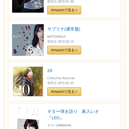
カード絵柄D付)
発売日
2019-01-30
Amazonで見る >
サブリナ(通常盤)
MOTOWOLF
発売日
2012-02-15
Amazonで見る >
20
Colourful Records
発売日
2015-02-25
Amazonで見る >
ギター弾き語り 家入レオ
『LEO』
ヤマハ(YAMAHA)