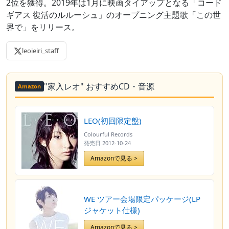
2位を獲得。2019年は1月に映画タイアップとなる「コード
ギアス 復活のルルーシュ」のオープニング主題歌「この世
界で」をリリース。
leoieiri_staff
"家入レオ" おすすめCD・音源
Amazon
LEO(初回限定盤)
Colourful Records
発売日
2012-10-24
Amazonで見る >
WE ツアー会場限定パッケージ(LP
ジャケット仕様)
Amazonで見る >