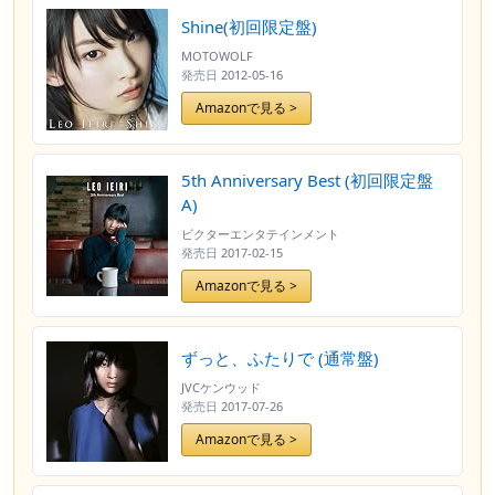
Shine(初回限定盤)
MOTOWOLF
発売日
2012-05-16
Amazonで見る >
5th Anniversary Best (初回限定盤
A)
ビクターエンタテインメント
発売日
2017-02-15
Amazonで見る >
ずっと、ふたりで (通常盤)
JVCケンウッド
発売日
2017-07-26
Amazonで見る >