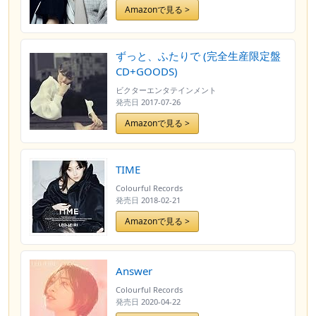
Amazonで見る >
ずっと、ふたりで (完全生産限定盤
CD+GOODS)
ビクターエンタテインメント
発売日
2017-07-26
Amazonで見る >
TIME
Colourful Records
発売日
2018-02-21
Amazonで見る >
Answer
Colourful Records
発売日
2020-04-22