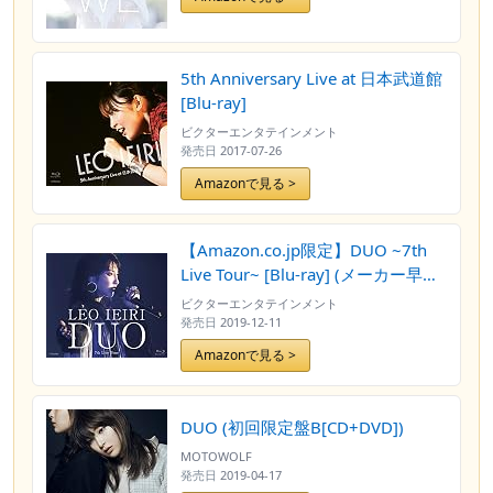
5th Anniversary Live at 日本武道館
[Blu-ray]
ビクターエンタテインメント
発売日
2017-07-26
Amazonで見る >
【Amazon.co.jp限定】DUO ~7th
Live Tour~ [Blu-ray] (メーカー早期
予約特典 : 家入レオ 「DUO ~7th
ビクターエンタテインメント
Live Tour~」 A5サイズ オリジナル
発売日
2019-12-11
クリアファイル および
Amazonで見る >
Amazon.co.jp限定特典 ： ビジュア
ルシート 付)(メーカー早期予約特典
の対象期間は2019年9月28日21:00
DUO (初回限定盤B[CD+DVD])
から 2019年10月18日18:00まで)
MOTOWOLF
発売日
2019-04-17