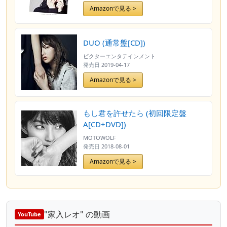
Amazonで見る >
DUO (通常盤[CD])
ビクターエンタテインメント
発売日
2019-04-17
Amazonで見る >
もし君を許せたら (初回限定盤
A[CD+DVD])
MOTOWOLF
発売日
2018-08-01
Amazonで見る >
"家入レオ" の動画
YouTube