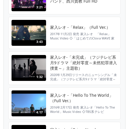
バンド、西川貴教 Full HD
3:21
家入レオ -「Relax」（Full Ver.）
2017年11月2日 発売 家入レオ 「Relax」
Music Video ◇「はじめてのClova WAVE 家
3:43
入レオ（音楽）篇」CMソング ◇TBS系テレビ
「CDTV」2017年12月・2018年1月度オープニ
ングテーマ ▼DL、ストリーミングはこちら
https://www.jvcmusic.co.jp/-/Linkall/VE3WA-
家入レオ-「未完成」（フジテレビ系
18015...
月9ドラマ「絶対零度～未然犯罪潜入
捜査～」主題歌）
2020年1月29日リリースのニューシングル「未
1:32
完成」（フジテレビ系月9ドラマ「絶対零度～
未然犯罪潜入捜査～」主題）のミュージックビ
デオを公開！ 「未完成」配信中：
https://jvcmusic.lnk.to/mikansei 2020 年第１
家入レオ -「Hello To The World」
弾となるニューシングルは1 月6 日スタートの
（Full Ver.）
フジテレビ系月9 ドラマ「絶対零度～未然犯罪
潜入捜査～」主題歌...
2016年2月17日 発売 家入レオ「Hello To The
World」Music Video ◇TBS系テレビ
4:17
『CDTV』2016年2・3月度オープニングテーマ
▼ご購入、DL、ストリーミングはこちら
https://www.jvcmusic.co.jp/-/Linkall/VICL-
37141.html オフィシャルHP http://leo-...