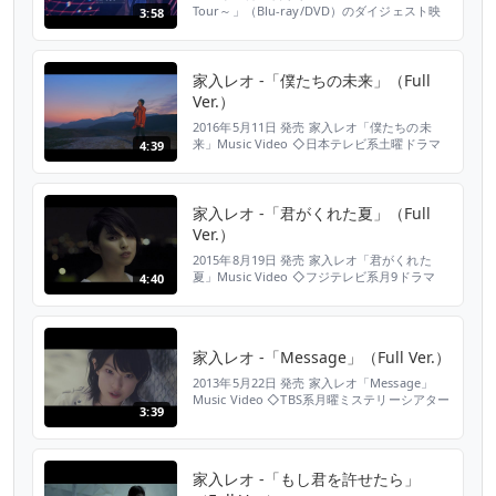
Tour～」（Blu-ray/DVD）のダイジェスト映
3:58
像を公開。2019年5月10日＠山梨・YCC県民文
化ホールを皮切りに開催した自身最大規模・全
20公演に及ぶ、7度目の全国ツアー“家入レオ
7th Live Tour 2019 ～DUO～”のファイナル公
家入レオ -「僕たちの未来」（Full
演、幕張メッセ国際展示場9.10ホール...
Ver.）
2016年5月11日 発売 家入レオ「僕たちの未
来」Music Video ◇日本テレビ系土曜ドラマ
4:39
「お迎えデス。」主題歌 ▼ご購入、DL、スト
リーミングはこちら
https://www.jvcmusic.co.jp/-/Linkall/VICL-
37162.html オフィシャルHP http://leo-
家入レオ -「君がくれた夏」（Full
ieiri.com オフィシャルBLOG h...
Ver.）
2015年8月19日 発売 家入レオ「君がくれた
夏」Music Video ◇フジテレビ系月9ドラマ
4:40
「恋仲」主題歌 ▼ご購入、DL、ストリーミン
グはこちら
https://www.jvcmusic.co.jp/-/Linkall/VICL-
37087.html オフィシャルHP http://leo-
家入レオ -「Message」（Full Ver.）
ieiri.com オフィシャルBLOG http:...
2013年5月22日 発売 家入レオ「Message」
Music Video ◇TBS系月曜ミステリーシアター
3:39
「確証～警視庁捜査3課」主題歌 ▼ご購入、
DL、ストリーミングはこちら
https://www.jvcmusic.co.jp/-/Linkall/VICL-
36763.html オフィシャルHP http://leo-
家入レオ -「もし君を許せたら」
ieiri.com オフィ...