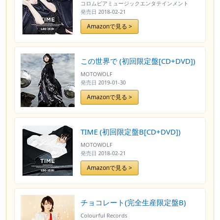
コロムビアミュージックエンタテインメント
発売日
2018-02-21
Amazonで見る >
この世界で (初回限定盤[CD+DVD])
MOTOWOLF
発売日
2019-01-30
Amazonで見る >
TIME (初回限定盤B[CD+DVD])
MOTOWOLF
発売日
2018-02-21
Amazonで見る >
チョコレート(完全生産限定盤B)
Colourful Records