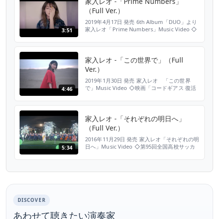
家入レオ -「Prime Numbers」
（Full Ver.）
2019年4月17日 発売 6th Album「DUO」より
家入レオ「Prime Numbers」Music Video ◇
3:51
テレビ朝日系4月木曜ドラマ「緊急取調室」主
題歌 ▼ご購入、DL、ストリーミングはこちら
https://www.jvcmusic.co.jp/-/Linkall/VICL-
65155.html オフィシャルHP http://l...
家入レオ -「この世界で」（Full
Ver.）
2019年1月30日 発売 家入レオ 「この世界
で」Music Video ◇映画「コードギアス 復活
4:46
のルルーシュ」オープニング主題歌 ▼ご購
入、DL、ストリーミングはこちら
https://www.jvcmusic.co.jp/-/Linkall/VIZL-
1517.html オフィシャルHP http://leo-
家入レオ -「それぞれの明日へ」
ieiri.com オフィシャルB...
（Full Ver.）
2016年11月29日 発売 家入レオ「それぞれの明
日へ」Music Video ◇第95回全国高校サッカ
5:34
ー選手権大会 応援歌 ▼ご購入、DL、ストリー
ミングはこちら
https://www.jvcmusic.co.jp/-/Linkall/VE3WA-
17802.html オフィシャルHP http://leo-
ieiri.com オフィシャルBLO...
DISCOVER
あわせて聴きたい演奏家