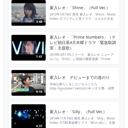
37009.html オフィシャルHP http://leo-
ieiri.com ...
家入レオ -「Shine」（Full Ver.）
2012年5月16日 発売 家入レオ「Shine」Music
Video ◇フジテレビ系ドラマ「カエルの王女
3:48
さま」主題歌 ▼ご購入、DL、ストリーミング
はこちら
https://www.jvcmusic.co.jp/-/Linkall/VICL-
36696.html オフィシャルHP http://leo-
家入レオ - 「Prime Numbers」（テ
ieiri.com オフィシャルBLOG ht...
レビ朝日系4月木曜ドラマ「緊急取調
室」主題歌）
2019年4月17日リリース、家入レオ ニューア
1:41
ルバム「DUO」に収録の最新楽曲「Prime
Numbers」ミュージックビデオを特別公開。
木曜ドラマ「緊急取調室」（テレビ朝日系 ４
月スタート毎週木曜よる９時）の主題歌となる
最新楽曲「Prime Numbers」は、繊細なピア
家入レオ デビューまでの道のり
ノと裏腹に目まぐるしく変わるビート、そして
自由な暮らしをしたいならこちら
家入の心の叫びとも取れる歌詞が渾然...
http://youtube1.net/cs2r/4/ バナナ塾 佐野
9:15
ひな子④ 催眠術に挑戦
https://www.youtube.com/watch?
v=i3P1k5_leZI バナナ塾 佐野ひな子③ な
ぞなぞに挑戦
https://www.youtube.com/watch?
家入レオ -「Silly」（Full Ver.）
v=E9vq5UWj0-8 稲川淳二の超...
2014年11月19日 発売 家入レオ「Silly」Music
Video ◇TBS系金曜ドラマ「Nのために」主題
4:37
歌 ▼ご購入、DL、ストリーミングはこちら