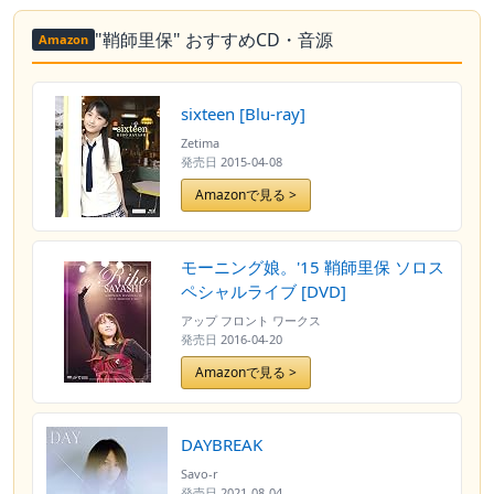
"鞘師里保" おすすめCD・音源
Amazon
sixteen [Blu-ray]
Zetima
発売日
2015-04-08
Amazonで見る >
モーニング娘。'15 鞘師里保 ソロス
ペシャルライブ [DVD]
アップ フロント ワークス
発売日
2016-04-20
Amazonで見る >
DAYBREAK
Savo-r
発売日
2021-08-04