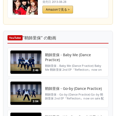
発売日
2013-08-28
Amazonで見る >
"鞘師里保" の動画
YouTube
鞘師里保 - Baby Me (Dance
Practice)
鞘師里保 - Baby Me (Dance Practice) Baby
Me 鞘師里保 2nd EP『Reflection』now on
3:46
sale 配信 https://savo-r.lnk.to/takeabreath
購入 https://savo-r.lnk.to/reflection
Choreographer : MARU (ELEVENP...
鞘師里保 - Go-by (Dance Practice)
鞘師里保 - Go-by (Dance Practice) Go-by 鞘
師里保 2nd EP『Reflection』now on sale 配
3:04
信 https://savo-r.lnk.to/takeabreath 購入
https://savo-r.lnk.to/reflection
Choreographer : NOSUKE Dancer : G...