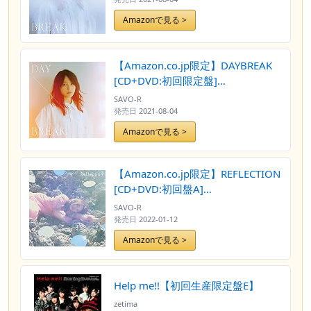
Amazonで見る >
【Amazon.co.jp限定】DAYBREAK
[CD+DVD:初回限定盤]
【AMAZON.CO.JP限定特典/クリア
SAVO-R
ファイル付き】
発売日
2021-08-04
Amazonで見る >
【Amazon.co.jp限定】REFLECTION
[CD+DVD:初回盤A]
【AMAZON.CO.JP限定特典/ステッ
SAVO-R
カー付き】
発売日
2022-01-12
Amazonで見る >
Help me!!【初回生産限定盤E】
zetima