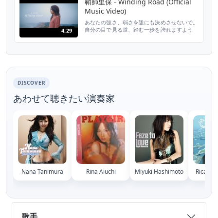
鞘師里保 - Winding Road (Official
Music Video)
あなたの強さ、弱さを誰にも決めさせないで。
自分の目で見る道、踏む一歩を誇れますよう
4:29
に。私もそうありたい。 鞘師里保 「Winding
Road」 Music by TAKAROT, FUNK UCHINO
Lyrics by Kanata Okajima, Riho Sayashi
Arranged by TAKAROT Recorded by Wa...
DISCOVER
あわせて聴きたい演奏家
Nana Tanimura
Rina Aiuchi
Miyuki Hashimoto
Rica Ma
歌手