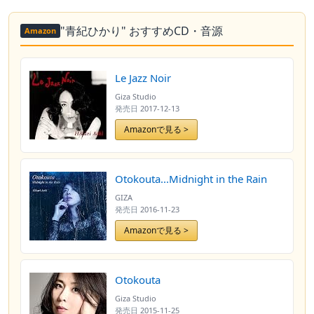
"青紀ひかり" おすすめCD・音源
Amazon
Le Jazz Noir
Giza Studio
発売日
2017-12-13
Amazonで見る >
Otokouta...Midnight in the Rain
GIZA
発売日
2016-11-23
Amazonで見る >
Otokouta
Giza Studio
発売日
2015-11-25