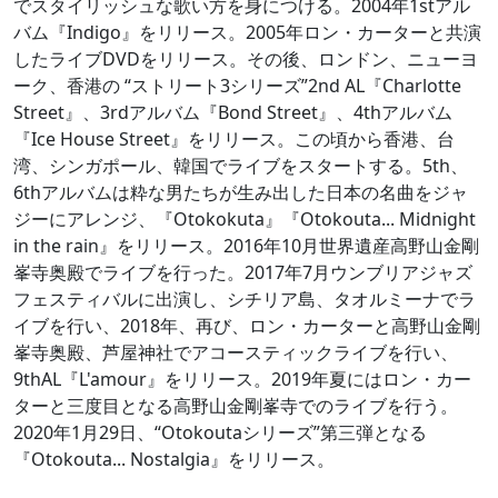
でスタイリッシュな歌い方を身につける。2004年1stアル
バム『Indigo』をリリース。2005年ロン・カーターと共演
したライブDVDをリリース。その後、ロンドン、ニューヨ
ーク、香港の “ストリート3シリーズ”2nd AL『Charlotte
Street』、3rdアルバム『Bond Street』、4thアルバム
『Ice House Street』をリリース。この頃から香港、台
湾、シンガポール、韓国でライブをスタートする。5th、
6thアルバムは粋な男たちが生み出した日本の名曲をジャ
ジーにアレンジ、『Otokokuta』『Otokouta... Midnight
in the rain』をリリース。2016年10月世界遺産高野山金剛
峯寺奥殿でライブを行った。2017年7月ウンブリアジャズ
フェスティバルに出演し、シチリア島、タオルミーナでラ
イブを行い、2018年、再び、ロン・カーターと高野山金剛
峯寺奥殿、芦屋神社でアコースティックライブを行い、
9thAL『L'amour』をリリース。2019年夏にはロン・カー
ターと三度目となる高野山金剛峯寺でのライブを行う。
2020年1月29日、“Otokoutaシリーズ”第三弾となる
『Otokouta... Nostalgia』をリリース。