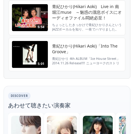
青紀ひかり(Hikari Aoki) Live in 南
堀江muse ～魅惑の溜息ボイスにオ
ーディオファイル悶絶必至！
ちょっとしたきっかけで青紀ひかりさんという
5:54
JAZZボーカルを知り、一発でハマりました。
LIVEもよかったんですが、オーディオファン
はぜひCDをゲットしてみてください。オスス
メです!! ロン・カーターとの共演DVD映像
青紀ひかり(Hikari Aoki)「Into The
⇒「My Foolish Heart」青紀ひかり
Groove」
http://youtu.be/3dRRd63ujJw 青紀ひかり
「Bond Stre...
青紀ひかり 4th ALBUM「Ice House Street」
2014.11.26 Release!!!! ニューヨークのストリ
5:01
ートをモチーフに発表した3rdアルバム
「Bond Street」から約2年振りのリリース。
香港を焦点に、由緒ある建物や有名ホテルが立
ち並ぶ、「Ice House Street」の雰囲気を漂わ
せた作品。 ロン・カーター(...
DISCOVER
あわせて聴きたい演奏家