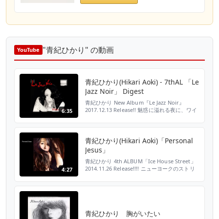
"青紀ひかり" の動画
YouTube
青紀ひかり(Hikari Aoki) - 7thAL 「Le
Jazz Noir」 Digest
青紀ひかり New Album『Le Jazz Noir』
2017.12.13 Release!! 魅惑に溢れる夜に、ワイ
6:35
ンを片手に愛しい人をおもう… この冬、そし
てクリスマスに 「Le Jazz Noir」が貴方の心に
触れます。 粋な男たちが生みだした名曲のジ
ャジーなアレンジをまとめた前二枚のアルバム
青紀ひかり(Hikari Aoki)「Personal
に続き、本作は30年代前後の曲をせつなく柔
Jesus」
らかな...
青紀ひかり 4th ALBUM「Ice House Street」
2014.11.26 Release!!!! ニューヨークのストリ
4:27
ートをモチーフに発表した3rdアルバム
「Bond Street」から約2年振りのリリース。
香港を焦点に、由緒ある建物や有名ホテルが立
ち並ぶ、「Ice House Street」の雰囲気を漂わ
せた作品。 ロン・カーター(...
青紀ひかり 胸がいたい