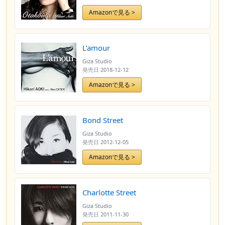
Amazonで見る >
L’amour
Giza Studio
発売日
2018-12-12
Amazonで見る >
Bond Street
Giza Studio
発売日
2012-12-05
Amazonで見る >
Charlotte Street
Giza Studio
発売日
2011-11-30