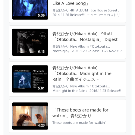
Like A Love Song」
青紀ひかり 4th ALBUM「Ice House Street」
2014.11.26 Release!!!! ニューヨークのストリ
5:36
ートをモチーフに発表した3rdアルバム
「Bond Street」から約2年振りのリリース。
香港を焦点に、由緒ある建物や有名ホテルが立
ち並ぶ、「Ice House Street」の雰囲気を漂わ
青紀ひかり(Hikari Aoki) - 9thAL
せた作品。 ロン・カーター(...
「Otokouta... Nostalgia」 Digest
青紀ひかり New Album『Otokouta...
Nostalgia』 2020.1.29 Release!! GZCA-5296 /
6:13
¥3,000+税 粋な男たちの名曲を集め
た“Otokouta”シリーズ第3弾。 “ベースの魔術
師”ロン・カーターと唯一無二の歌声をもつ青
青紀ひかり(Hikari Aoki)
紀ひかりが 空間も時も超えたアルバムを貴方
「Otokouta... Midnight in the
のもとへお届けします。 前作『L’...
Rain」全曲ダイジェスト
青紀ひかり New Album『Otokouta...
5:01
Midnight in the Rain』 2016.11.23 Release!!
～ノスタルジックな雨の夜、貴方の心に寄り添
う１枚～ 大阪の洒落男たちの作品を集めた
『Otokouta』に続く 新作『Otokouta...
Midnight in the Rain』。 粋な男たちが生み
「These boots are made for
だした名曲...
walkin'」青紀ひかり
These boots are made for walkin'
4:23