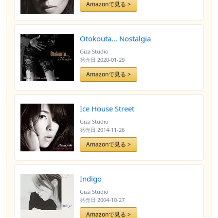
Amazonで見る >
Otokouta... Nostalgia
Giza Studio
発売日
2020-01-29
Amazonで見る >
Ice House Street
Giza Studio
発売日
2014-11-26
Amazonで見る >
Indigo
Giza Studio
発売日
2004-10-27
Amazonで見る >