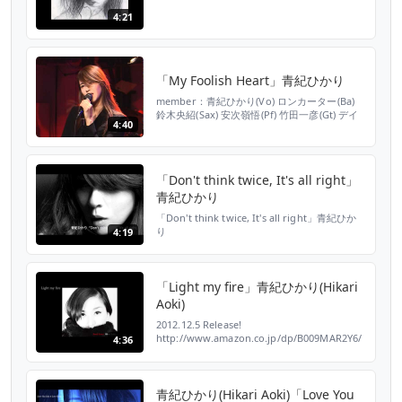
4:21
「My Foolish Heart」青紀ひかり
member：青紀ひかり(Vo) ロンカーター(Ba)
鈴木央紹(Sax) 安次嶺悟(Pf) 竹田一彦(Gt) デイ
4:40
ビッド C ブラウン(Dr) Hikari Aoki Ron Carter
Hisatsugu Suzuki Satoru Ajimine Kazuhiko
Takeda David C Brown jazz
「Don't think twice, It's all right」
青紀ひかり
「Don't think twice, It's all right」青紀ひか
り
4:19
「Light my fire」青紀ひかり(Hikari
Aoki)
2012.12.5 Release!
http://www.amazon.co.jp/dp/B009MAR2Y6/
4:36
青紀ひかり 3rdAL「Bond Street」 01.Two
for the road 02.Sway 03.Les enfants
s'ennuient le dimanche 04.It had better be
tonight ...
青紀ひかり(Hikari Aoki)「Love You