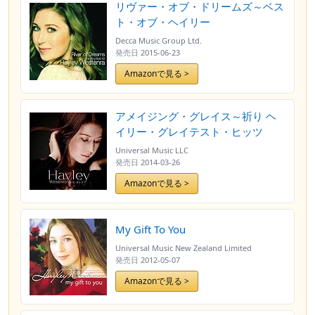
リヴァー・オブ・ドリームズ～ベス
ト・オブ・ヘイリー
Decca Music Group Ltd.
発売日
2015-06-23
Amazonで見る >
アメイジング・グレイス～祈り ヘ
イリー・グレイテスト・ヒッツ
Universal Music LLC
発売日
2014-03-26
Amazonで見る >
My Gift To You
Universal Music New Zealand Limited
発売日
2012-05-07
Amazonで見る >