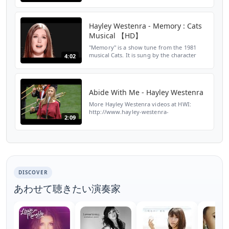
now I am found; Was blind, but now I see.
'Twas Grace that taught my heart to fear,
And Gra...
Hayley Westenra - Memory : Cats
Musical 【HD】
"Memory" is a show tune from the 1981
musical Cats. It is sung by the character
4:02
Grizabella , a one-time glamour cat who is
now only a shell of her former self.
@KaoruRedruby
Abide With Me - Hayley Westenra
More Hayley Westenra videos at HWI:
http://www.hayley-westenra-
2:09
international.com/video-vault/2006_wmv-
player/2006_video-jukebox.html Hayley ヘ
イリー 海莉 sings "Abide With Me" at the ...
DISCOVER
あわせて聴きたい演奏家