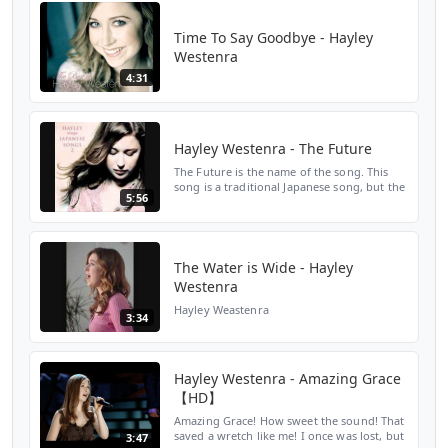
Time To Say Goodbye - Hayley
Westenra
4:31
Hayley Westenra - The Future
The Future is the name of the song. This
song is a traditional Japanese song, but the
5:56
version is English
The Water is Wide - Hayley
Westenra
Hayley Weastenra
3:34
Hayley Westenra - Amazing Grace
【HD】
Amazing Grace! How sweet the sound! That
saved a wretch like me! I once was lost, but
3:47