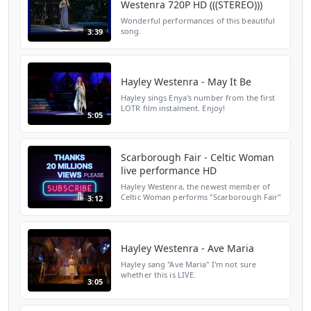
Westenra 720P HD (((STEREO)))
Wonderful performances of this beautiful
song.
3:39
Hayley Westenra - May It Be
Hayley sings Enya's number from the first
LOTR film instalment. Enjoy!
5:05
Scarborough Fair - Celtic Woman
live performance HD
Hayley Westenra, the newest member of
Celtic Woman performs "Scarborough Fair"
3:12
at Slane Castle, Ireland . . . Are you going
to Scarborough fair? Parsley, sage,
rosemary and thym...
Hayley Westenra - Ave Maria
Hayley sang "Ave Maria" I'm not sure
whether this is LIVE.
3:05