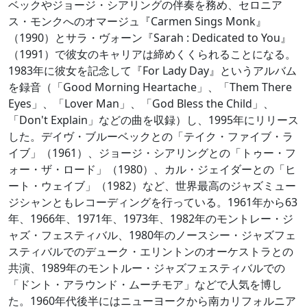
ベックやジョージ・シアリングの伴奏を務め、セロニア
ス・モンクへのオマージュ『Carmen Sings Monk』
（1990）とサラ・ヴォーン『Sarah : Dedicated to You』
（1991）で彼女のキャリアは締めくくられることになる。
1983年に彼女を記念して『For Lady Day』というアルバム
を録音（「Good Morning Heartache」、「Them There
Eyes」、「Lover Man」、「God Bless the Child」、
「Don't Explain」などの曲を収録）し、1995年にリリース
した。デイヴ・ブルーベックとの「テイク・ファイブ・ラ
イブ」（1961）、ジョージ・シアリングとの「トゥー・フ
ォー・ザ・ロード」（1980）、カル・ジェイダーとの「ヒ
ート・ウェイブ」（1982）など、世界最高のジャズミュー
ジシャンともレコーディングを行っている。1961年から63
年、1966年、1971年、1973年、1982年のモントレー・ジ
ャズ・フェスティバル、1980年のノースシー・ジャズフェ
スティバルでのデューク・エリントンのオーケストラとの
共演、1989年のモントルー・ジャズフェスティバルでの
「ドント・アラウンド・ムーチモア」などで人気を博し
た。1960年代後半にはニューヨークから南カリフォルニア