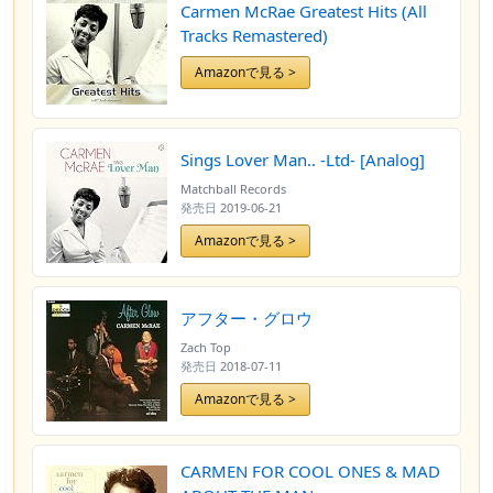
Carmen McRae Greatest Hits (All
Tracks Remastered)
Amazonで見る >
Sings Lover Man.. -Ltd- [Analog]
Matchball Records
発売日
2019-06-21
Amazonで見る >
アフター・グロウ
Zach Top
発売日
2018-07-11
Amazonで見る >
CARMEN FOR COOL ONES & MAD