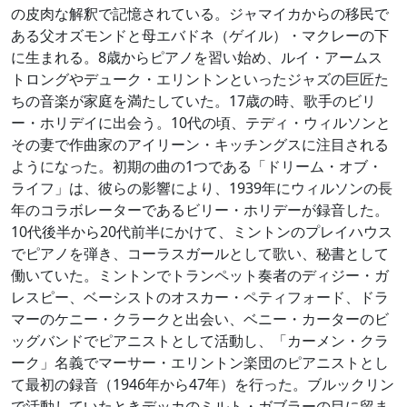
の皮肉な解釈で記憶されている。ジャマイカからの移民で
ある父オズモンドと母エバドネ（ゲイル）・マクレーの下
に生まれる。8歳からピアノを習い始め、ルイ・アームス
トロングやデューク・エリントンといったジャズの巨匠た
ちの音楽が家庭を満たしていた。17歳の時、歌手のビリ
ー・ホリデイに出会う。10代の頃、テディ・ウィルソンと
その妻で作曲家のアイリーン・キッチングスに注目される
ようになった。初期の曲の1つである「ドリーム・オブ・
ライフ」は、彼らの影響により、1939年にウィルソンの長
年のコラボレーターであるビリー・ホリデーが録音した。
10代後半から20代前半にかけて、ミントンのプレイハウス
でピアノを弾き、コーラスガールとして歌い、秘書として
働いていた。ミントンでトランペット奏者のディジー・ガ
レスピー、ベーシストのオスカー・ペティフォード、ドラ
マーのケニー・クラークと出会い、ベニー・カーターのビ
ッグバンドでピアニストとして活動し、「カーメン・クラ
ーク」名義でマーサー・エリントン楽団のピアニストとし
て最初の録音（1946年から47年）を行った。ブルックリン
で活動していたときデッカのミルト・ガブラーの目に留ま