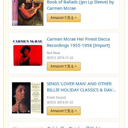
Book of Ballads (Jpn Lp Sleeve) by
Carmen Mcrae
Amazonで見る >
Carmen Mcrae Her Finest Decca
Recordings 1955-1958 [Import]
Not Now
発売日
2013-11-22
Amazonで見る >
SINGS ’LOVER MAN’ AND OTHER
BILLIE HOLIDAY CLASSICS & DAVE
BRUBECK’S COMPOSITIONS
Fresh Sound
発売日
2013-01-22
Amazonで見る >