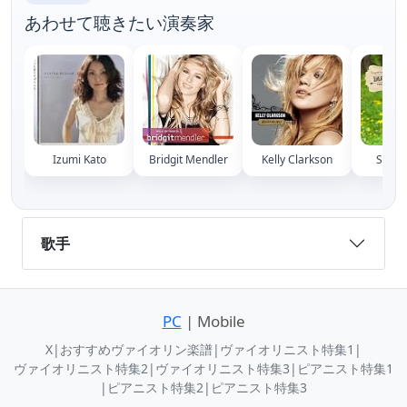
あわせて聴きたい演奏家
Izumi Kato
Bridgit Mendler
Kelly Clarkson
Shery
歌手
PC
| Mobile
X
|
おすすめヴァイオリン楽譜
|
ヴァイオリニスト特集1
|
ヴァイオリニスト特集2
|
ヴァイオリニスト特集3
|
ピアニスト特集1
|
ピアニスト特集2
|
ピアニスト特集3