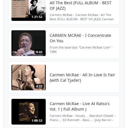
All The Best (FULL ALBUM - BEST
OF JAZZ)
Carmen McRae - Carmen McRae - All The
1:21:52
Best (FULL ALBUM - BEST OF JAZZ) Carmen
McRae - Carmen McRae - All The Best (FULL
ALBUM - BEST OF JAZZ) Carmen McRae -
Carmen McRae - All T...
CARMEN MCRAE - I Concentrate
On You
From the laserdisc "Carmen McRae Live" -
1986
4:43
Carmen McRae - All In Love Is Fair
(with Cal Tjader)
4:22
Carmen McRae - Live At Ratso's
Vol. 1 ( Full Album )
Carmen McRae - Vocals.... Marshall Otwell -
Piano.... Ed Bennett - Bass..... Joey Baron -
1:00:53
Drums..... .........................................................