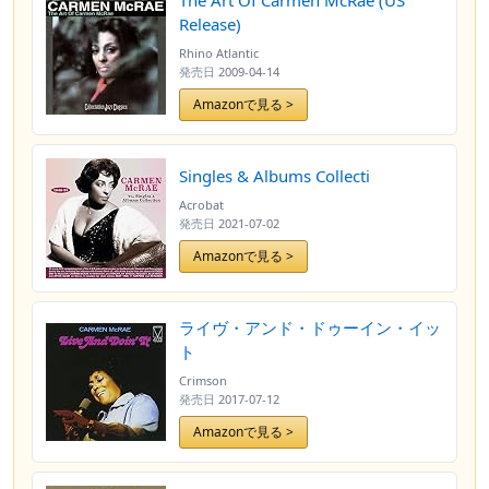
The Art Of Carmen McRae (US
Release)
Rhino Atlantic
発売日
2009-04-14
Amazonで見る >
Singles & Albums Collecti
Acrobat
発売日
2021-07-02
Amazonで見る >
ライヴ・アンド・ドゥーイン・イッ
ト
Crimson
発売日
2017-07-12
Amazonで見る >