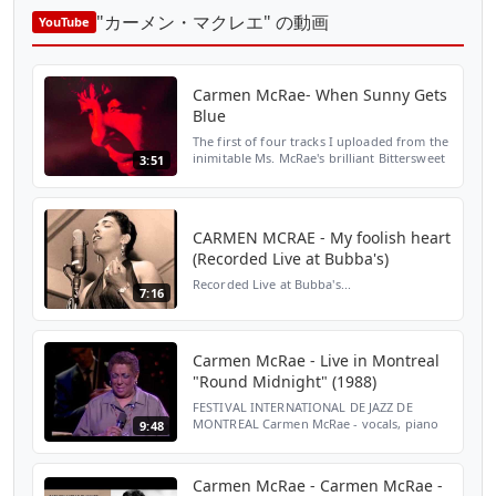
"カーメン・マクレエ" の動画
YouTube
Carmen McRae- When Sunny Gets
Blue
The first of four tracks I uploaded from the
inimitable Ms. McRae's brilliant Bittersweet
3:51
LP, initially recorded & released by Atlantic
Records in 1964. My source for the
upload...
CARMEN MCRAE - My foolish heart
(Recorded Live at Bubba's)
Recorded Live at Bubba's...
7:16
Carmen McRae - Live in Montreal
"Round Midnight" (1988)
FESTIVAL INTERNATIONAL DE JAZZ DE
MONTREAL Carmen McRae - vocals, piano
9:48
Eric Gunnison - piano Clifford Jordan -
tenor sax Scott Collie - bass Marc Pulice -
drums ..................
Carmen McRae - Carmen McRae -