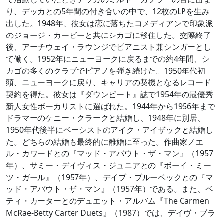
り、デッカとの5年間の付き合いの中で、12枚のLPを生み
出した。1948年、彼女は恋に落ちたコメディアンで印象派
のジョージ・カービーと共にシカゴに移住した。交際終了
後、アーチウェイ・ラウンジでピアニスト兼シンガーとし
て働く。1952年にニューヨークに戻るまでの約4年間、シ
カゴの多くのクラブでピアノを弾き続けた。1950年代初
頭、ニューヨークに戻り、キャリアの契機となるレコード
契約を得た。彼女は『ダウンビート』誌で1954年の最優秀
新人女性ボーカリストに選ばれた。1944年から1956年まで
ドラマーのケニー・クラークと結婚し、1948年に別居、
1950年代後半にベーシストのアイク・アイザックと結婚し
た。どちらの結婚も最終的に離婚に至った。作曲家ノエ
ル・カワードとの『マッド・アバウト・ザ・マン』（1957
年）、サミー・デイヴィス・ジュニアとの『ボーイ・ミー
ツ・ガール』（1957年）、デイブ・ブルーベックとの『マ
ッド・アバウト・ザ・マン』（1957年）である。また、ベ
ティ・カーターとのデュエット・アルバム『The Carmen
McRae-Betty Carter Duets』（1987）では、デイヴ・ブラ