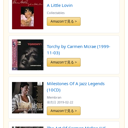
A Little Lovin
Collectables
Amazonで見る >
Torchy by Carmen Mcrae (1999-
11-03)
Amazonで見る >
Milestones Of A Jazz Legends
(10CD)
Membran
発売日
2019-02-22
Amazonで見る >