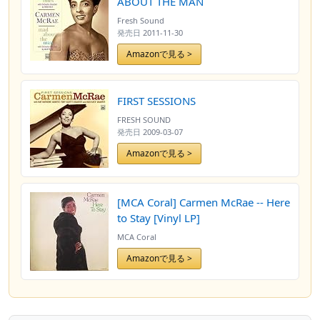
ABOUT THE MAN
Fresh Sound
発売日
2011-11-30
Amazonで見る >
FIRST SESSIONS
FRESH SOUND
発売日
2009-03-07
Amazonで見る >
[MCA Coral] Carmen McRae -- Here
to Stay [Vinyl LP]
MCA Coral
Amazonで見る >