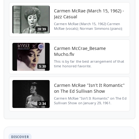
1. Music 2. You An...
Carmen McRae (March 15, 1962) -
Jazz Casual
Carmen McRae (March 15, 1962) Carmen
McRae (vocals); Norman Simmons (piano);
28:39
Victor Sproles (bass); Walter Perkins
(drums). 1. I'm Gonna Lock My Heart 2.
Trouble Is a Man 3. If ...
Carmen McCrae_Besame
Mucho.flv
This is by far the best arrangement of that
time honored favorite.
5:30
Carmen McRae "Isn't It Romantic"
on The Ed Sullivan Show
Carmen McRae "Isn't It Romantic" on The Ed
Sullivan Show on January 29, 1961.
2:34
Subscribe now to never miss an update:
https://ume.lnk.to/EdSullivanSubscribe
Watch Comedy clips fr...
DISCOVER