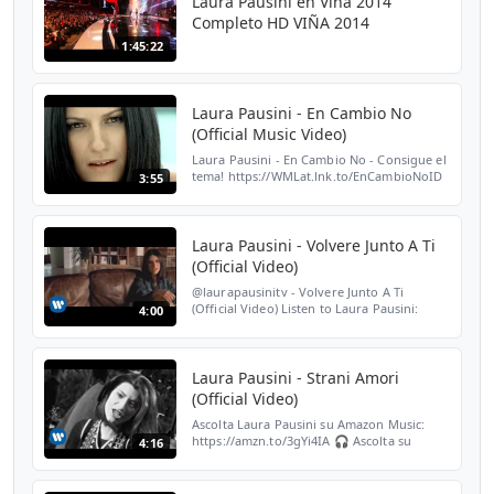
Laura Pausini en Viña 2014
Completo HD VIÑA 2014
1:45:22
Laura Pausini - En Cambio No
(Official Music Video)
Laura Pausini - En Cambio No - Consigue el
tema! https://WMLat.lnk.to/EnCambioNoID
3:55
🎧 Disfruta los grandes clásicos del ritmo
latino aquí: 👉
https://www.youtube.com/playlist?li...
Laura Pausini - Volvere Junto A Ti
(Official Video)
@laurapausinitv - Volvere Junto A Ti
(Official Video) Listen to Laura Pausini:
4:00
https://spoti.fi/3d5oFTC Follow Laura
Pausini: Instagram|
https://www.instagram.com/laurapausini/
...
Laura Pausini - Strani Amori
(Official Video)
Ascolta Laura Pausini su Amazon Music:
https://amzn.to/3gYi4IA 🎧 Ascolta su
4:16
Spotify: https://spoti.fi/34OTIib Ascolta
l'album "Laura":
https://laurapausini.lnk.to/Laura 💿 Segu...