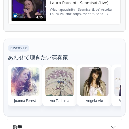
Laura Pausini - Seamisai (Live)
@laurapausinitv - Seamisai (Live) Ascolta
Laura Pausini: https://spoti.fi/3d5oFTC
4:15
Segui Laura Pausini: Instagram|
https://www.instagram.com/laurapausini/
Facebook| https://www.f...
DISCOVER
あわせて聴きたい演奏家
Joanna Forest
Aoi Teshima
Angela Aki
Mai T
歌手