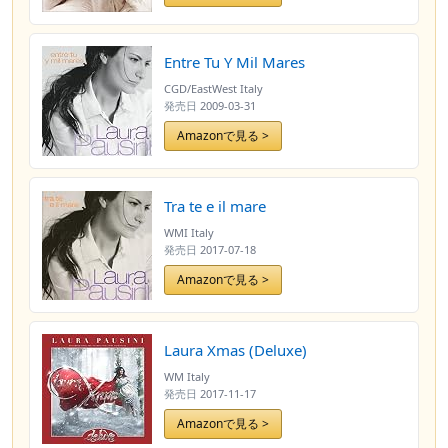
Entre Tu Y Mil Mares
CGD/EastWest Italy
発売日
2009-03-31
Amazonで見る >
Tra te e il mare
WMI Italy
発売日
2017-07-18
Amazonで見る >
Laura Xmas (Deluxe)
WM Italy
発売日
2017-11-17
Amazonで見る >