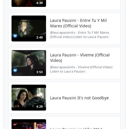
4:39
Laura Pausini - Entre Tu Y Mil
Mares (Official Video)
​@laurapausinitv - Entre Tu Y Mil Mares
(Official Video) Listen to Laura Pausini:
3:49
https://spoti.fi/3d5oFTC Follow Laura
Pausini: Instagram|
https://www.instagram.com/laurapausin...
Laura Pausini - Víveme (Official
Video)
@laurapausinitv - Víveme (Official Video)
Listen to Laura Pausini:
3:53
https://spoti.fi/3d5oFTC Follow Laura
Pausini: Instagram|
https://www.instagram.com/laurapausini/
Facebook| ht...
Laura Pausini It's not Goodbye
4:29