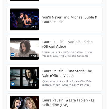
https://spoti.fi/3d5oFTC Segui Laura
Pausini: Instagram|
https://www.instagram.com/laurapausini/
Facebook| https...
You'll Never Find Michael Buble &
Laura Pausini
5:12
Laura Pausini - Nadie ha dicho
(Official Video)
Laura Pausini - Nadie ha dicho (Official
Video) Featuring Cristiano Caccamo
3:37
Escucha "Nadie ha dicho" en Spotify:
http://spoti.fi/2BuM7Ri Director, DoP and
Editing: Gaetano Morbi...
Laura Pausini - Una Storia Che
Vale (Official Video)
@laurapausinitv - Una Storia Che Vale
(Official Video) Ascolta Laura Pausini:
4:14
https://spoti.fi/3d5oFTC Segui Laura
Pausini: Instagram|
https://www.instagram.com/laurapausini/
Fa...
Laura Pausini & Lara Fabian - La
Solitudine (Live)