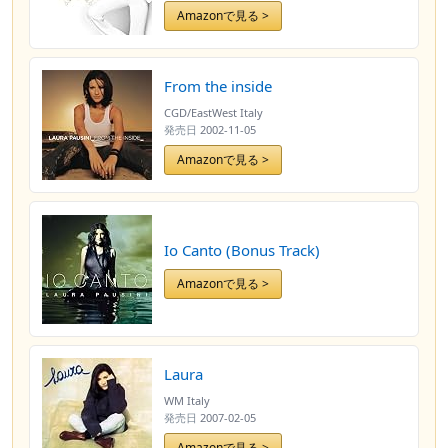
Amazonで見る >
From the inside
CGD/EastWest Italy
発売日
2002-11-05
Amazonで見る >
Io Canto (Bonus Track)
Amazonで見る >
Laura
WM Italy
発売日
2007-02-05
Amazonで見る >