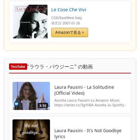
Le Cose Che Vivi
CGD/EastWest Italy
発売日
2007-01-26
Amazonで見る >
"ラウラ・パウジーニ" の動画
YouTube
Laura Pausini - La Solitudine
(Official Video)
Ascolta Laura Pausini su Amazon Music:
https://amzn.to/3gYi4IA Ascolta su Spotify :
3:55
https://spoti.fi/34OTIib 🎧 Ascolta l'album
"Laura Pausini":
https://laurapausini.lnk.to/Laur...
Laura Pausini - It's Not Goodbye
lyrics