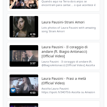
Quando aqui na Terra dois anjos se
encontram para cantar.... o que acontece é
4:17
o Divino..... e Deus Abençoa..!!!. Quando
sulla terra sono due angeli a cantare .... ciò
che accade...
Laura Pausini-Strani Amori
Lots photos of Laura Pausini with amazing
song Strani Amori
4:16
http://www.orkut.com.br/Main#Community?
rl=cpp&cmm=98253195
Laura Pausini - Il coraggio di
andare (ft. Biagio Antonacci)
[Official Video]
Laura Pausini - Il coraggio di andare (ft.
3:57
@BiagioAntonacci) [Official Video] Ascolta
Laura Pausini: https://spoti.fi/34OTIib
Ascolta su Amazon Music:
https://amzn.to/3gYi4IA As...
Laura Pausini - Frasi a metà
(Official Video)
Ascolta Laura Pausini:
https://spoti.fi/34OTIib Ascolta su Amazon
4:03
Music: https://amzn.to/3gYi4IA Ascolta
l'album "Fatti sentire":
https://LauraPausini.lnk.to/FattiSentire
Segui ...