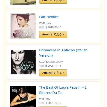
Fatti sentire
WMI Italy
発売日
2018-03-16
Amazonで見る >
Primavera In Anticipo (Italian
Version)
CGD/EastWest Italy
発売日
2008-11-11
Amazonで見る >
The Best Of Laura Pausini - E
Ritorno Da Te
WM Italy
発売日
2001-10-12