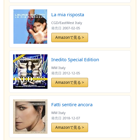
La mia risposta
CGD/EastWest Italy
発売日
2007-02-05
Amazonで見る >
Inedito Special Edition
WM Italy
発売日
2012-12-05
Amazonで見る >
Fatti sentire ancora
WM Italy
発売日
2018-12-07
Amazonで見る >