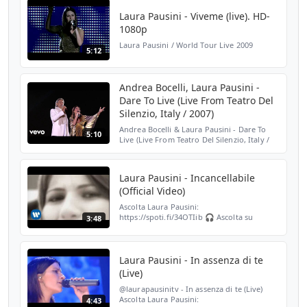
Laura Pausini - Viveme (live). HD-
1080p
Laura Pausini / World Tour Live 2009
5:12
Andrea Bocelli, Laura Pausini -
Dare To Live (Live From Teatro Del
Silenzio, Italy / 2007)
Andrea Bocelli & Laura Pausini - Dare To
5:10
Live (Live From Teatro Del Silenzio, Italy /
2007) Andrea Bocelli ‘Duets’ 30th
Anniversary, 30 years of bringing people
together. The de...
Laura Pausini - Incancellabile
(Official Video)
Ascolta Laura Pausini:
https://spoti.fi/34OTIib 🎧 Ascolta su
3:48
Amazon Music: https://amzn.to/3gYi4IA
Ascolta l'album "Le Cose che Vivi":
https://laurapausini.lnk.to/LeCoseCheVivi...
Laura Pausini - In assenza di te
(Live)
@laurapausinitv - In assenza di te (Live)
Ascolta Laura Pausini:
4:43